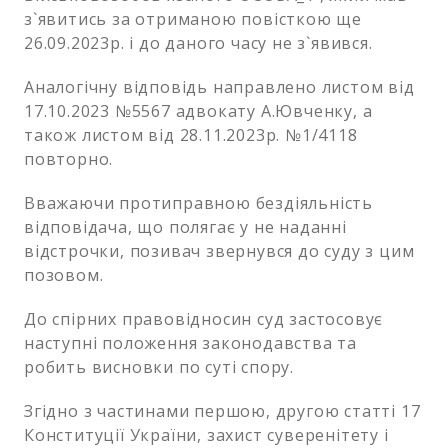
з`явитись за отриманою повісткою ще
26.09.2023р. і до даного часу не з`явився.
Аналогічну відповідь направлено листом від
17.10.2023 №5567 адвокату А.Ювченку, а
також листом від 28.11.2023р. №1/4118
повторно.
Вважаючи протиправною бездіяльність
відповідача, що полягає у не наданні
відстрочки, позивач звернувся до суду з цим
позовом.
До спірних правовідносин суд застосовує
наступні положення законодавства та
робить висновки по суті спору.
Згідно з частинами першою, другою статті 17
Конституції України, захист суверенітету і