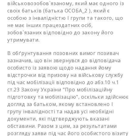
військовозобов`язаному, який має одного із
своїх батьків (батька ОСОБА_2 ), який є
особою з інвалідністю І групи та такого, що
не має інших працездатних осіб,
зобов`язаних відповідно до закону його
утримувати.
В обґрунтування позовних вимог позивач
зазначив, що він звернувся до відповідача
особисто із заявою щодо надання йому
відстрочки від призову на військову службу
під час мобілізації відповідно до абз.10 ч.1
ст.23 Закону України "Про мобілізаційну
підготовку та мобілізацію", оскільки здійснює
догляд за батьком, якому встановлено І
групу інвалідності та надав усі необхідні
документи, які підтверджують вказані
обставини. Разом з цим, за результатами
розгляду заяви під час його особистого візиту