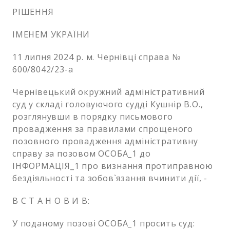
РІШЕННЯ
ІМЕНЕМ УКРАЇНИ
11 липня 2024 р. м. Чернівці справа №
600/8042/23-а
Чернівецький окружний адміністративний
суд у складі головуючого судді Кушнір В.О.,
розглянувши в порядку письмового
провадження за правилами спрощеного
позовного провадження адміністративну
справу за позовом ОСОБА_1 до
ІНФОРМАЦІЯ_1 про визнання протиправною
бездіяльності та зобов`язання вчинити дії, -
В С Т А Н О В И В:
У поданому позові ОСОБА_1 просить суд: