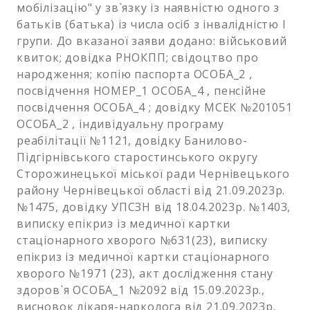
мобілізацію" у зв`язку із наявністю одного з
батьків (батька) із числа осіб з інвалідністю І
групи. До вказаної заяви додано: військовий
квиток; довідка РНОКПП; свідоцтво про
народження; копію паспорта ОСОБА_2 ,
посвідчення НОМЕР_1 ОСОБА_4 , пенсійне
посвідчення ОСОБА_4 ; довідку МСЕК №201051
ОСОБА_2 , індивідуальну програму
реабілітації №1121, довідку Банилово-
Підгірнівського старостинського округу
Сторожинецької міської ради Чернівецького
району Чернівецької області від 21.09.2023р.
№1475, довідку УПСЗН від 18.04.2023р. №1403,
виписку епікриз із медичної картки
стаціонарного хворого №631(23), виписку
епікриз із медичної картки стаціонарного
хворого №1971 (23), акт дослідження стану
здоров`я ОСОБА_1 №2092 від 15.09.2023р.,
висновок лікаря-нарколога від 21.09.2023р.