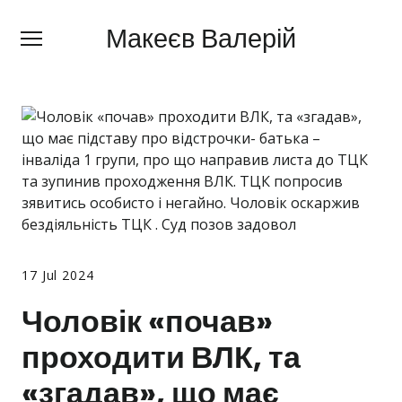
Макеєв Валерій
Макеєв Валерій
+380 (
63) 505 62 18
Про мене
Сфери діяльності
Правила
Ціни
Блог
17 Jul 2024
Контакти
Чоловік «почав»
проходити ВЛК, та
Про мобілізацію
«згадав», що має
Новини