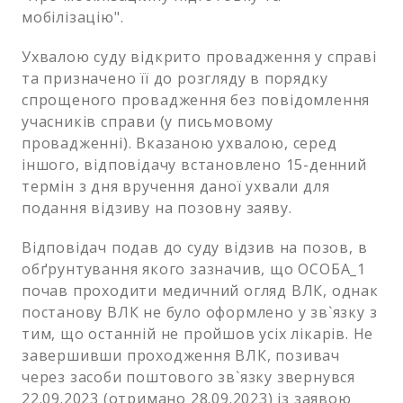
мобілізацію".
Ухвалою суду відкрито провадження у справі
та призначено її до розгляду в порядку
спрощеного провадження без повідомлення
учасників справи (у письмовому
провадженні). Вказаною ухвалою, серед
іншого, відповідачу встановлено 15-денний
термін з дня вручення даної ухвали для
подання відзиву на позовну заяву.
Відповідач подав до суду відзив на позов, в
обґрунтування якого зазначив, що ОСОБА_1
почав проходити медичний огляд ВЛК, однак
постанову ВЛК не було оформлено у зв`язку з
тим, що останній не пройшов усіх лікарів. Не
завершивши проходження ВЛК, позивач
через засоби поштового зв`язку звернувся
22.09.2023 (отримано 28.09.2023) із заявою