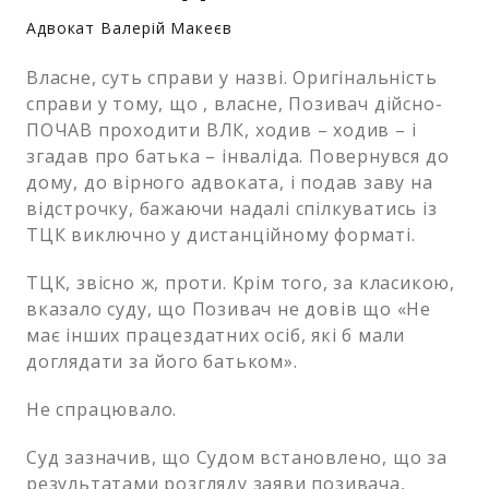
Адвокат Валерій Макеєв
Власне, суть справи у назві. Оригінальність
справи у тому, що , власне, Позивач дійсно-
ПОЧАВ проходити ВЛК, ходив – ходив – і
згадав про батька – інваліда. Повернувся до
дому, до вірного адвоката, і подав заву на
відстрочку, бажаючи надалі спілкуватись із
ТЦК виключно у дистанційному форматі.
ТЦК, звісно ж, проти. Крім того, за класикою,
вказало суду, що Позивач не довів що «Не
має інших працездатних осіб, які б мали
доглядати за його батьком».
Не спрацювало.
Суд зазначив, що Судом встановлено, що за
результатами розгляду заяви позивача,