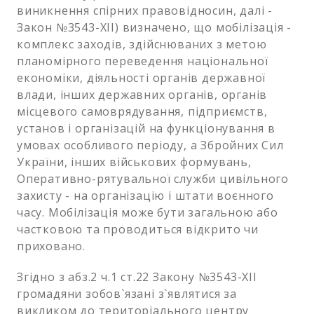
виникнення спірних правовідносин, далі -
Закон №3543-XII) визначено, що мобілізація -
комплекс заходів, здійснюваних з метою
планомірного переведення національної
економіки, діяльності органів державної
влади, інших державних органів, органів
місцевого самоврядування, підприємств,
установ і організацій на функціонування в
умовах особливого періоду, а Збройних Сил
України, інших військових формувань,
Оперативно-рятувальної служби цивільного
захисту - на організацію і штати воєнного
часу. Мобілізація може бути загальною або
частковою та проводиться відкрито чи
приховано.
Згідно з абз.2 ч.1 ст.22 Закону №3543-XII
громадяни зобов`язані з`являтися за
викликом до територіального центру