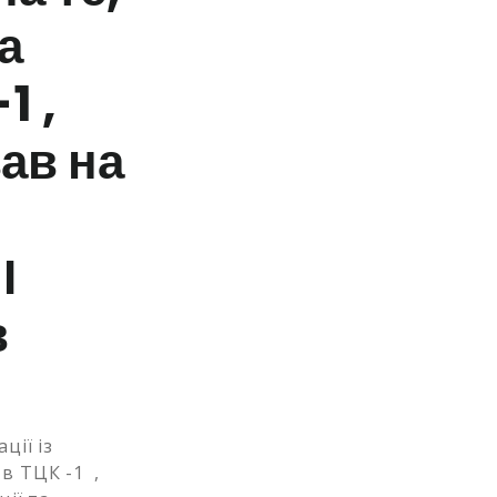
а
1 ,
ав на
І
в
ції із
в ТЦК -1 ,