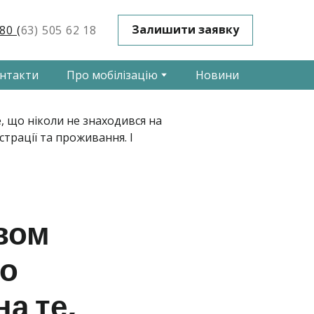
Залишити заявку
80 (
63) 505 62 18
нтакти
Про мобілізацію
Новини
овом
го
на те,