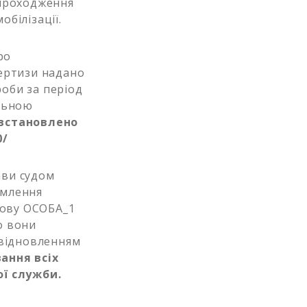
 проходження
обілізації.
ро
ертизи надано
роби за період
альною
встановлено
0/
ави судом
омлення
зову ОСОБА_1
о вони
 відновленням
ання всіх
ої служби
.