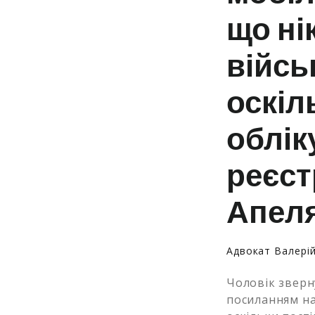
що ні
війсь
оскіл
облік
реєст
Апеля
Адвокат Валері
Чоловік зверну
посиланням на