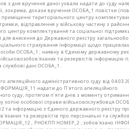
нів з дня вручення даної ухвали надати до суду на
ії, зокрема, докази вручення ОСОБА_1 повістки (пов
 приміщенні територіального центру комплектува
дтримки, відправлення у військову частину з район
го центру комплектування та соціальної підтримки
ні для внесення до Державного реєстру загальнооб
оціального страхування інформації щодо працевла
 особи ОСОБА_1 ; наявну в Єдиному державному реє
військовозобов`язаних та резервістів інформацію 
 службові дані ОСОБА_1 .
го апеляційного адміністративного суду від 04.03.2
НФОРМАЦІЯ_11 надати до П`ятого апеляційного
ного суду, протягом п`яти днів з моменту отриманн
ену копію особової справи військовослужбовця ОСОБ
 та інформацію з Єдиного державного реєстру пр
в`язаних та резервістів про персональні та службо
ФОРМАЦІЯ_12 , РНОКПП НОМЕР_2 ; зобов`язано ІНФ