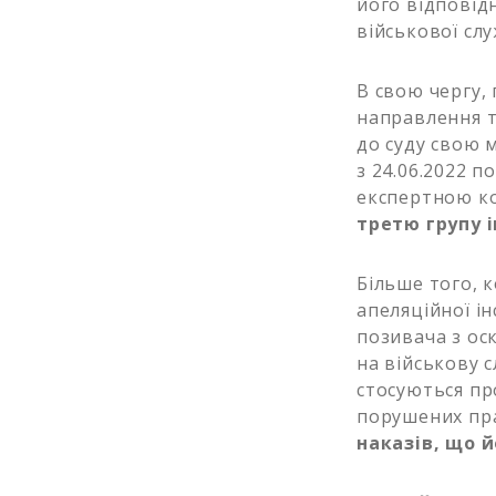
його відповід
військової слу
В свою чергу,
направлення т
до суду свою 
з 24.06.2022 п
експертною ко
третю групу і
Більше того, 
апеляційної і
позивача з ос
на військову с
стосуються пр
порушених пр
наказів, що 