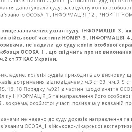
того апеляційного адміністративного суду, протягом
ання даної ухвали суду, засвідчену копію особової
в`язаного ОСОБА_1 , ІНФОРМАЦІЯ_12 , РНОКПП НОМ
 вищезазначених ухвал суду, ІНФОРМАЦІЯ_3 , як
ик військової частини НОМЕР_3 , ІНФОРМАЦІЯ_4 ,
позивача, не надали до суду копію особової спр
жбовця ОСОБА_1 , що свідчить про не виконання
.2 ст.77 КАС України.
икладене, колегія суддів приходить до висновку 
казів дотримання відповідачами ч.3 ст.33, ч.ч.3, 5 с
.15, 16, 18 Порядку №921 в частині щодо зняття ОСО
бліку ІНФОРМАЦІЯ_5 та направлення його особової
, зокрема, особистої участі позивача у вказаній пр
ідачами не надано до суду доказів направлення та
в`язаним ОСОБА_1 військово-лікарської експертиз