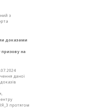
ний з
орта
ими доказами
 призову на
.07.2024
чення даної
 доказів
і
и,
центру
ІЯ_3 протягом