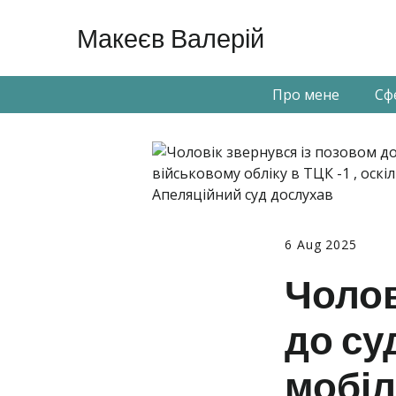
Макеєв Валерій
Про мене
Сф
6 Aug 2025
Чолов
до су
мобіл