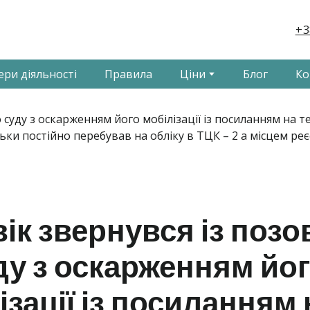
+3
ери діяльності
Правила
Ціни
Блог
Ко
ік звернувся із поз
ду з оскарженням йо
ізації із посиланням 