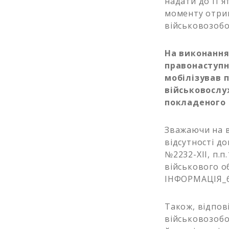
надати до П`я
моменту отрим
військовозобо
На виконання
правонаступн
мобілізував 
військовослу
покладеного ч
Зважаючи на в
відсутності до
№2232-ХІІ, п.п
військового о
ІНФОРМАЦІЯ_6 
Також, відпов
військовозобо