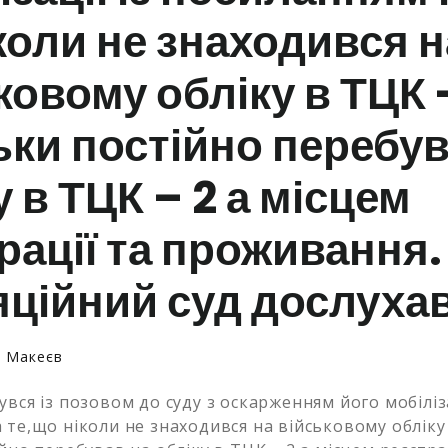
коли не знаходився н
ковому обліку в ТЦК -
ьки постійно перебув
у в ТЦК – 2 а місцем
рації та проживання. 
ційний суд дослуха
й Макеєв
вся із позовом до суду з оскарженням його мобіліза
 те,що ніколи не знаходився на військовому обліку 