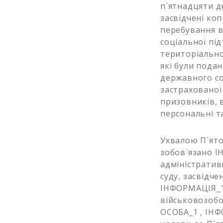
п`ятнадцяти д
засвідчені коп
перебування в
соціальної пі
територіально
які були пода
державного с
застрахованої
призовників, 
персональні та
Ухвалою П`ято
зобов`язано І
адміністратив
суду, засвідч
ІНФОРМАЦІЯ_12
військовозобо
ОСОБА_1 , ІН