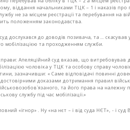
йно перебував на обліку в ТЦК – 2 а місцем реєстра
ому, віддання начальниками ТЦК – 1 і наказів про
службу не за місцем реєстрації та перебування на в
чить положенням законодавства.
суд дослухався до доводів позивача, та … скасував у
ого мобілізацією та проходженням служби.
 справи: Апеляційний суд вказав, що витребовував 
білізацією чоловіка у ТЦК та особову справу чоловік
стини, зазначивши: « Саме відповідачі повинні дове
достовірними доказами дотримання правил військ
військовозобов`язаного, та його права на належну 
ськову службу під час мобілізації.»
овний «ігнор» . Ну «на нєт – і від суда НЄТ», - і суд