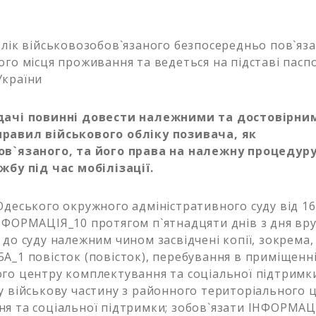
лік військовозобов`язаного безпосередньо пов`яза
ого місця проживання та ведеться на підставі пасп
України
дачі повинні довести належними та достовірн
равил військового обліку позивача, як
ов`язаного, та його права на належну процедуру
жбу під час мобілізації.
Одеського окружного адміністративного суду від 16
НФОРМАЦІЯ_10 протягом п`ятнадцяти днів з дня вру
 до суду належним чином засвідчені копії, зокрема,
А_1 повісток (повісток), перебування в приміщенн
го центру комплектування та соціальної підтримк
у військову частину з районного територіального 
я та соціальної підтримки; зобов`язати ІНФОРМАЦ