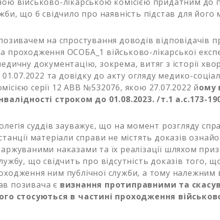
ною військово-лікарською комісією придатним до
жби, що б свідчило про наявність підстав для його м
 позивачем на спростування доводів відповідачів п
а проходження ОСОБА_1 військово-лікарської експ
медичну документацію, зокрема, витяг з історії хво
о 01.07.2022 та довідку до акту огляду медико-соці
місією серії 12 АВВ №532076, якою 27.07.2022 й
ому 
нвалідності строком до 01.08.2023. /т.1 а.с.173-19
колегія суддів зауважує, що на момент розгляду спр
нстанції матеріали справи не містять доказів ознай
каржуваними наказами та їх реалізації шляхом при
лужбу, що свідчить про відсутність доказів того, щ
оходження ним публічної служби, а тому належним
ав позивача є
визнання протиправними та скасув
його стосуються в частині проходження військов