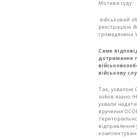
Мотиви суду:
військовий об
реєстрацією й
громадянина 
Саме відпові
дотримання п
військовозоб
військову слу
Так, ухвалою 
зобов`язано І
ухвали надати
вручення ОСОБ
територіально
відправлення 
комплектуванн