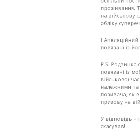
оскільки пості
проживання. Т
на військову 
обліку супере
І Апеляційний 
повязані із й
P.S. Родзинка
повязані із мо
військової ча
належними та 
позивача, як 
призову на вій
У відповідь – п
скасував!