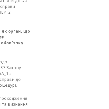
 п`яти днів з
 справи
ЕР_2 .
 як орган, що
ави
 обов`язку
щодо
т.37 Закону
БА_1 з
 справи до
оцедурі.
 проходження
и та визнання