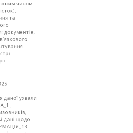
лежним чином
істок),
ння та
ного
; документів,
ов`язкового
штування
стрі
про
025
я даної ухвали
А_1 ,
изовників,
ві дані щодо
ОРМАЦІЯ_13