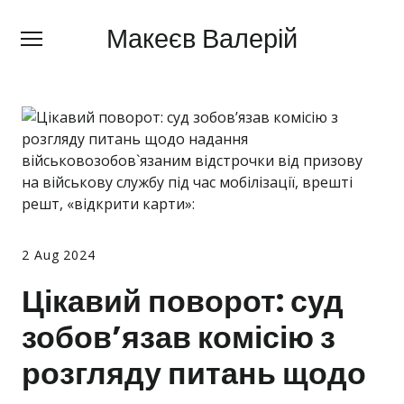
Макеєв Валерій
Макеєв Валерій
+380 (
63) 505 62 18
Про мене
Сфери діяльності
Правила
Ціни
2 Aug 2024
Блог
Цікавий поворот: суд
Контакти
зобов’язав комісію з
Про мобілізацію
розгляду питань щодо
Новини