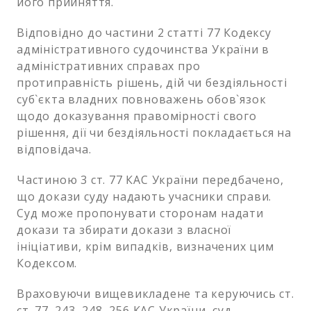
його прийняття.
Відповідно до частини 2 статті 77 Кодексу
адміністративного судочинства України в
адміністративних справах про
протиправність рішень, дій чи бездіяльності
суб`єкта владних повноважень обов`язок
щодо доказування правомірності свого
рішення, дії чи бездіяльності покладається на
відповідача.
Частиною 3 ст. 77 КАС України передбачено,
що докази суду надають учасники справи.
Суд може пропонувати сторонам надати
докази та збирати докази з власної
ініціативи, крім випадків, визначених цим
Кодексом.
Враховуючи вищевикладене та керуючись ст.
ст. 77, 243, 248, 256 КАС України, суд,