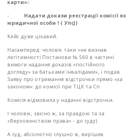
карти»:
-
Надати докази реєстрації комісії як
юридичної особи ! ( Упс
J
)
Кейс дуже цікавий.
Насамперед: чоловік таки «не визнав
легітимності Постанови № 560 в частині
вимоги надання доказів «постійного
догляду» за батьками інвалідами», і подав
Заяву про отримання відстрочки прямо «за
законом»: до комісії при ТЦК та Сп
Комісія відмовила у наданні відстрочки.
І чоловік, звісно ж, за правдою та за
«Верховенством права» - до суду)
А суд, абсолютно слушно ж, вирішив