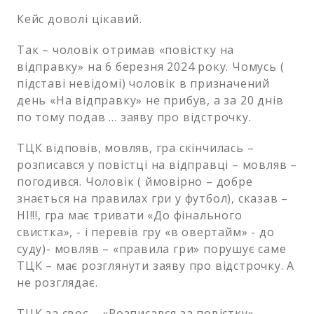
Кейс доволі цікавий.
Так – чоловік отримав «повістку на
відправку» на 6 березня 2024 року. Чомусь (
підставі невідомі) чоловік в призначений
день «На відправку» не прибув, а за 20 днів
по тому подав … заяву про відстрочку.
ТЦК відповів, мовляв, гра скінчилась –
розписався у повістці на відправці – мовляв –
погодився. Чоловік ( ймовірно – добре
знається на правилах гри у футбол), сказав –
НІ!!!, гра має тривати «До фінального
свистка», - і перевів гру «в овертайм» - до
суду)- мовляв – «правила гри» порушує саме
ТЦК – має розглянути заяву про відстрочку. А
не розглядає.
ТЦК за своє – «Розписався за повістку» -