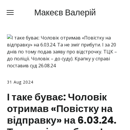
Макеєв Валерій
Макеєв Валерій
+380 (
63) 505 62 18
Про мене
Сфери діяльності
Правила
Ціни
31 Aug 2024
Блог
І таке буває: Чоловік
Контакти
отримав «Повістку на
Про мобілізацію
відправку» на 6.03.24.
Новини