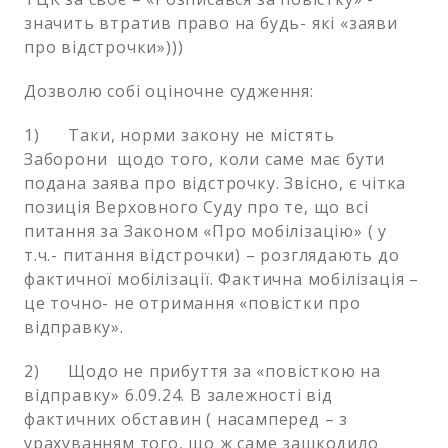
значить втратив право на будь- які «заяви
про відстрочки»)))
Дозволю собі оціночне судження:
1) Таки, норми закону не містять
Заборони щодо того, коли саме має бути
подана заява про відстрочку. Звісно, є чітка
позиція Верховного Суду про те, що всі
питання за Законом «Про мобілізацію» ( у
т.ч.- питання відстрочки) – розглядають до
фактичної мобілізації. Фактична мобілізація –
це точно- не отримання «повістки про
відправку».
2) Щодо не прибуття за «повісткою на
відправку» 6.09.24. В залежності від
фактичних обставин ( насамперед – з
урахуванням того, що ж саме зашкодило