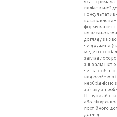
яка отримала 
паліативної д
консультативн
встановленим
формування та
не встановлено
догляду за хв
чи дружини (ч
медико-соціаль
закладу охорон
з інвалідністю
числа осіб з ін
над особою з 
необхідністю з
зв`язку з необ
II групи або з
або лікарсько
постійного дог
догляд.