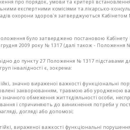
ження про порядок, умови та критерії встановлення
ьними експертними комісіями та лікарсько-консу
ладів охорони здоров`я затверджуються Кабінетом 
оження було затверджено постановою Кабінету М
 грудня 2009 року № 1317 (далі також - Положення №
но до пункту 27 Положення № 1317 підставами д
руп інвалідності є, зокрема:
стійкі, значно вираженої важкості функціональні по
мовлені захворюванням, травмою або уродженою в
 значного обмеження життєдіяльності особи, несп
вання і спричиняють до виникнення потреби у пос
агляді, догляді або допомозі;
 стійкі, вираженої важкості функціональні порушення