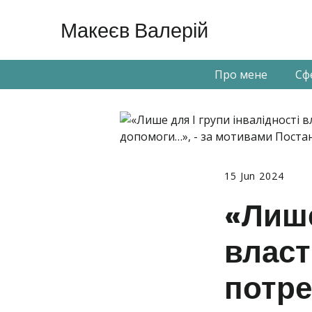
Макеєв Валерій
Про мене
Сф
15 Jun 2024
«Лише
власт
потре