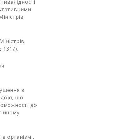
 інвалідності
льтативними
Міністрів
іністрів
 1317).
ля
рушення в
адою, що
роможності до
тійному
 в організмі,