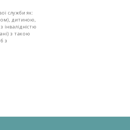
ї служби як:
ком), дитиною,
з інвалідністю
зані) з такою
б з