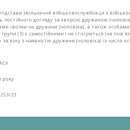
стави звільнення військовослужбовця з військово
сть постійного догляду за хворою дружиною (чолові
ами своїми чи дружини (чоловіка), а також особами 
ІІ групи (3) є самостійними і не стосуються (не пов`я
у зв`язку з наявністю дружини (чоловіка) із числа осі
АСУ
4 року
253/23