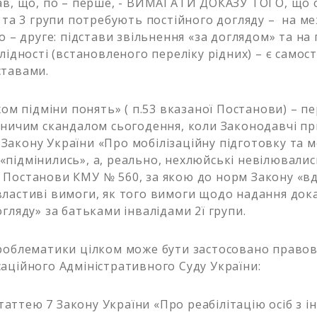
ав, що, по – перше, - ВИМАГАТИ ДОКАЗУ ТОГО, що 
2 та 3 групи потребують постійного догляду – на ме
о – друге: підстави звільнення «за доглядом» та на 
лідності (встановленого переліку рідних) – є самост
ставами.
хом підміни понять» ( п.53 вказаної Постанови) – п
вничим скандалом сьогодення, коли Законодавчі при
23 Закону України «Про мобілізаційну підготовку та м
підмінились», а, реально, нехлюйські невілювалис
Постанови КМУ № 560, за якою до норм Закону «в
ластиві вимоги, як того вимоги щодо надання док
гляду» за батьками інвалідами 2ї групи.
роблематики цілком може бути застосовано право
аційного Адміністративного Суду України:
 статтею 7 Закону України «Про реабілітацію осіб з і