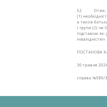
52. Отже, під
(1) необхідні
а також батьк
І групи (2) чи 
підставою як: 
інвалідністю».
ПОСТАНОВА К
30 травня 202
справа №580/3