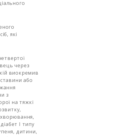
оціального
еного
іб, які
четвертої
авець через
якій виокремив
обставини або
ажання
ни з
орої на тяжкі
озвитку,
захворювання,
діабет I типу
упеня, дитини,