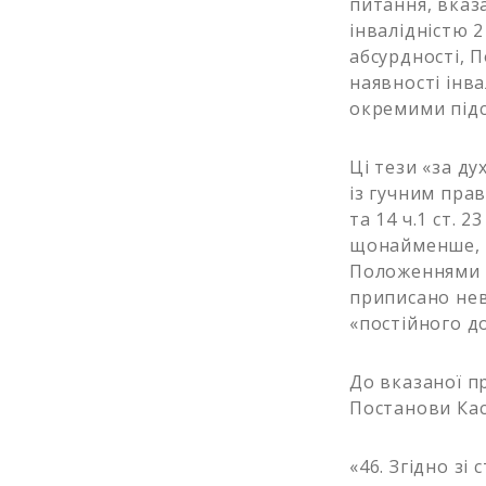
питання, вказ
інвалідністю 
абсурдності, П
наявності інва
окремими під
Ці тези «за ду
із гучним пра
та 14 ч.1 ст. 
щонайменше, «
Положеннями 
приписано нев
«постійного до
До вказаної п
Постанови Кас
«46. Згідно зі