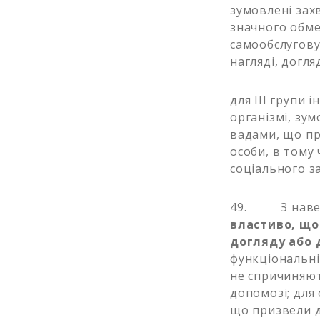
зумовлені за
значного обме
самообслугову
нагляді, догля
для III групи 
організмі, зу
вадами, що пр
особи, в тому 
соціального за
49. З наведе
властиво, що
догляду або 
функціональні
не спричиняют
допомозі; для 
що призвели д