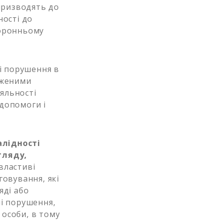
призводять до
ності до
торонньому
ні порушення в
дженими
яльності
 допомоги і
алідності
гляду,
 властиві
овування, які
яді або
ні порушення,
особи, в тому