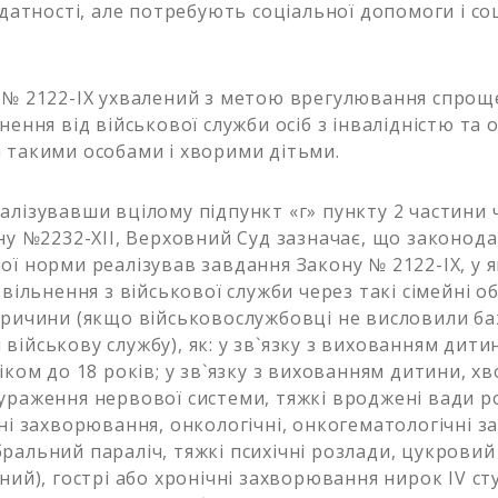
здатності, але потребують соціальної допомоги і с
2122-IX ухвалений з метою врегулювання спрощ
нення від військової служби осіб з інвалідністю та ос
 такими особами і хворими дітьми.
зувавши вцілому підпункт «г» пункту 2 частини 
ону №2232-ХІІ, Верховний Суд зазначає, що законод
ої норми реалізував завдання Закону № 2122-IX, у 
звільнення з військової служби через такі сімейні 
причини (якщо військовослужбовці не висловили б
ійськову службу), як: у зв`язку з вихованням дити
іком до 18 років; у зв`язку з вихованням дитини, хв
ураження нервової системи, тяжкі вроджені вади р
нні захворювання, онкологічні, онкогематологічні 
ральний параліч, тяжкі психічні розлади, цукровий 
ний), гострі або хронічні захворювання нирок IV ст