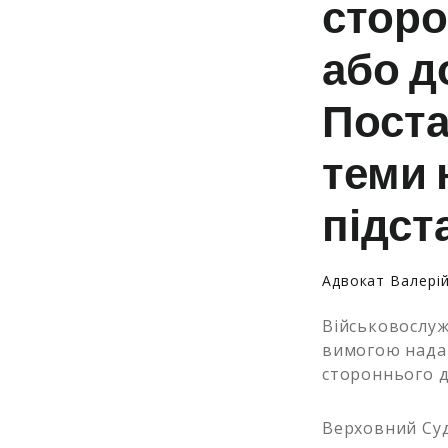
сторо
або д
Поста
теми 
підст
Адвокат Валері
Військовослуж
вимогою надат
стороннього д
Верховний Суд