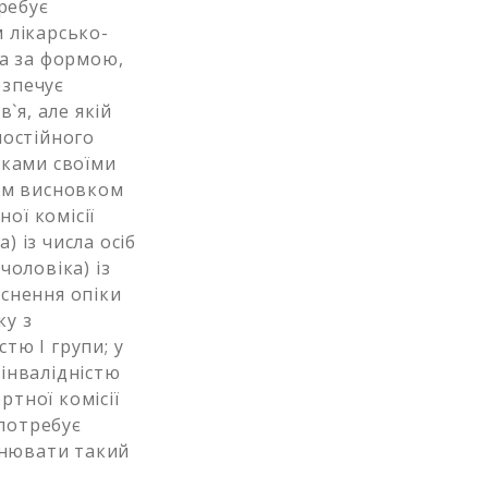
ребує
 лікарсько-
та за формою,
езпечує
`я, але якій
постійного
ьками своїми
им висновком
ої комісії
) із числа осіб
чоловіка) із
ійснення опіки
ку з
тю I групи; у
 інвалідністю
ртної комісії
 потребує
йснювати такий