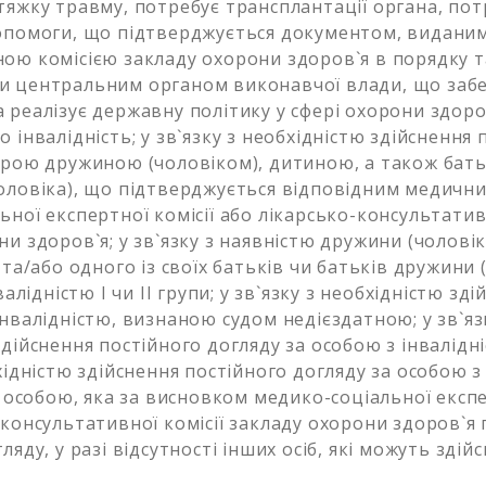
тяжку травму, потребує трансплантації органа, пот
опомоги, що підтверджується документом, виданим
ою комісією закладу охорони здоров`я в порядку 
и центральним органом виконавчої влади, що заб
 реалізує державну політику у сфері охорони здоров
 інвалідність; у зв`язку з необхідністю здійснення 
орою дружиною (чоловіком), дитиною, а також бат
оловіка), що підтверджується відповідним медичн
ної експертної комісії або лікарсько-консультативн
и здоров`я; у зв`язку з наявністю дружини (чоловіка
 та/або одного із своїх батьків чи батьків дружини (
валідністю I чи II групи; у зв`язку з необхідністю зд
інвалідністю, визнаною судом недієздатною; у зв`яз
дійснення постійного догляду за особою з інвалідніс
хідністю здійснення постійного догляду за особою з
а особою, яка за висновком медико-соціальної експе
-консультативної комісії закладу охорони здоров`я
ляду, у разі відсутності інших осіб, які можуть зді