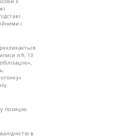
особи з
жі
підставі
ійними і
ерекликається
писи п.9, 13
обілізацію»,
ь,
догонку»
азу
ву позицію
нвалідністю в