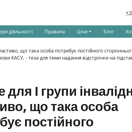
+3
ери діяльності
Правила
Ціни
Блог
Ко
 для І групи інвалід
иво, що така особа
бує постійного