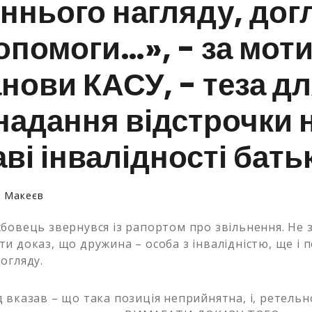
ннього нагляду, дог
опомоги…», - за мот
нови КАСУ, - теза д
надання відстрочки 
аві інвалідності бать
й Макеєв
бовець звернувся із рапортом про звільнення. Не 
и доказ, що дружина – особа з інвалідністю, ще і 
огляду.
 вказав – що така позиція неприйнятна, і, ретель