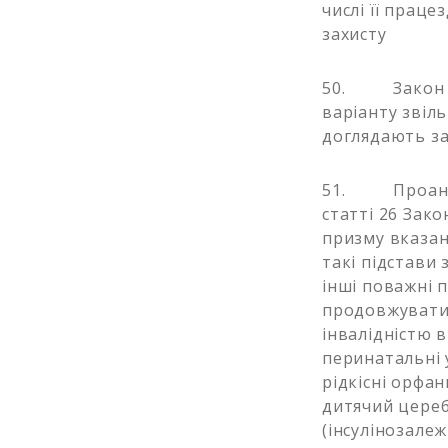
числі її праце
захисту
50. Закон № 
варіанту звіль
доглядають за
51. Проаналі
статті 26 Зак
призму вказан
такі підстави 
інші поважні 
продовжувати в
інвалідністю в
перинатальні 
рідкісні орфа
дитячий цереб
(інсулінозалеж