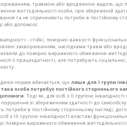
хворюванням, травмою або вродженою вадою, що 
ження життєдіяльності особи, при збереженій здат
вання та не спричиняють потреби в постійному с
ді або допомозі;
інвалідності - стійкі, помірної важкості функціональ
мовлені захворюванням, наслідками травм або вро
извели до помірно вираженого обмеження життєді
числі її працездатності, але потребують соціальної
хисту.
ної норми вбачається, що
лише для І групи інв
 така особа потребує постійного стороннього на
допомоги
. Тоді як, для осіб з ІІ групою інвалідності
 порушення зі збереженням здатності до самообслуг
ь потреби в постійному сторонньому нагляді, догл
осіб з ІІІ групою інвалідності властиві функціональ
о помірно вираженого обмеження життєдіяльності 