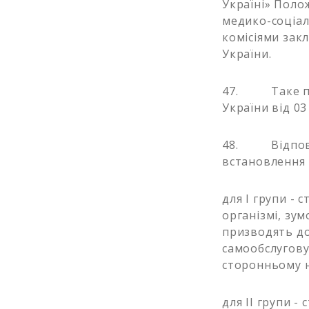
Україні» Поло
медико-соціал
комісіями зак
України.
47. Таке пол
України від 03
48. Відповід
встановлення г
для I групи - 
організмі, зу
призводять до
самообслугову
сторонньому н
для ІІ групи -