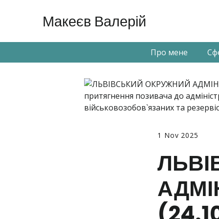
Макеєв Валерій
Про мене
Сф
1 Nov 2025
ЛЬВІ
АДМІ
(24.1