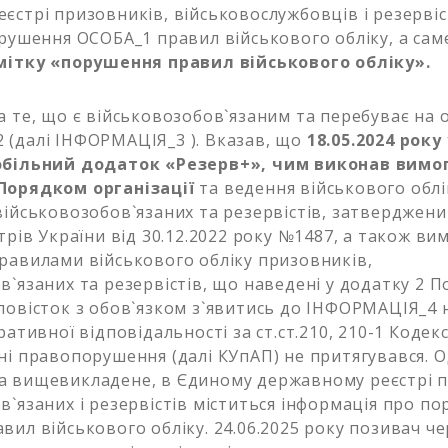
єстрі призовників, військовослужбовців і резервіс
орушення ОСОБА_1 правил військового обліку, а сам
дмітку «порушення правил військового обліку».
а те, що є військовозобов`язаним та перебуває на о
(далі ІНФОРМАЦІЯ_3 ). Вказав, що
18.05.2024 року
обільний додаток «Резерв+», чим виконав вимо
Порядком організації
та ведення військового облі
військовозобов`язаних та резервістів, затвердже
трів України від 30.12.2022 року №1487, а також ви
равилами військового обліку призовників,
в`язаних та резервістів, що наведені у додатку 2 
повісток з обов`язком з`явитись до ІНФОРМАЦІЯ_4
ративної відповідальності за ст.ст.210, 210-1 Кодек
ні правопорушення (далі КУпАП) не притягувався. О
 вищевикладене, в Єдиному державному реєстрі п
в`язаних і резервістів міститься інформація про п
вил військового обліку. 24.06.2025 року позивач че