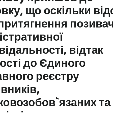
вку, що оскільки від
притягнення позивач
істративної
відальності, відтак
ості до Єдиного
вного реєстру
вників,
ковозобов`язаних та