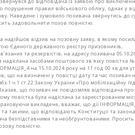
звернувся до відповідача із заявою про виключенн
о порушення правил військового обліку, однак у в
ву. Наведене і зумовило позивача звернутись до с
сить задовольнити позов повністю.
а надійшов відзив на позовну заяву, в якому посила
ою Єдиного державного реєстру призовників,
`язаних та резервістів, на адресу позивача 05.10.2
 надіслана засобами поштового зв`язку повістка 
ОРМАЦІЯ_4 на 15.10.2024 року на 11 год 00 хв для у
в, що на визначені у повістці дату та час позивач н
з.1 ч.1 ст.22 Закону України «Про мобілізаційну пі
 Вказав, що позивач не повідомляв відповідача про 
ому повістка була надіслана за зареєстрованим мі
раховуючи викладене, вважає, що дії ІНФОРМАЦІЯ_
та такими, що відповідають Конституції та закона
ча безпідставними та необґрунтованими. Просить
озову повністю.