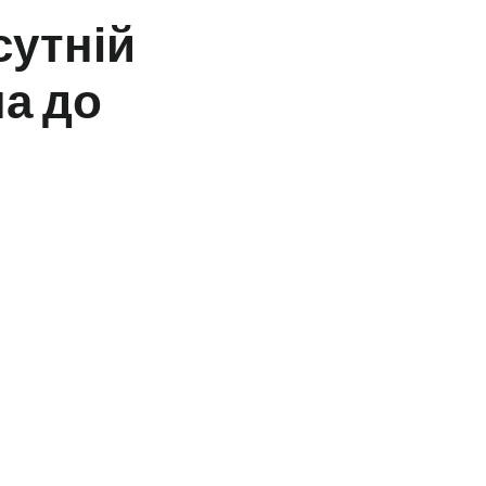
сутній
а до