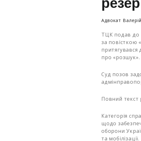
резер
Адвокат Валері
ТЦК подав до 
за повісткою 
притягувався 
про «розшук».
Суд позов зад
адмінправопор
Повний текст
Категорія спра
щодо забезпеч
оборони Украї
та мобілізації.