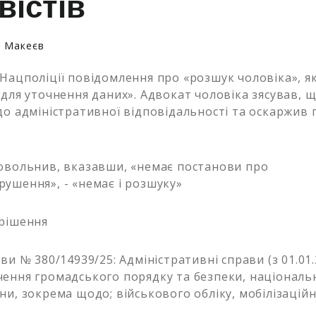
вістів
й Макеєв
Нацполіції повідомлення про «розшук чоловіка», як
«для уточнення даних». Адвокат чоловіка зясував, щ
до адміністративної відповідальності та оскаржив
овольнив, вказавши, «немає постанови про
ушення», - «немає і розшуку»
 рішення
ви № 380/14939/25: Адміністративні справи (з 01.01
ення громадського порядку та безпеки, національн
ни, зокрема щодо; військового обліку, мобілізаційн