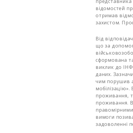
представника 
відомостей пр
отримав відмо
захистом. Про
Від відповідач
що за допомог
військовозобов
сформована та
виклик до ІНФ
даних. Зазначи
чим порушив аб
мобілізацію».
проживання, т
проживання. В
правомірними 
вимоги позива
задоволенні п