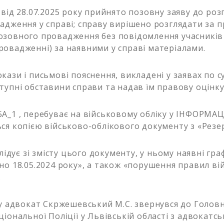
від 28.07.2025 року прийнято позовну заяву до роз
адження у справі; справу вирішено розглядати за 
зовного провадження без повідомлення учасників 
овадженні) за наявними у справі матеріалами.
ази і письмові пояснення, викладені у заявах по су
тупні обставини справи та надав їм правову оцінку
А_1 , перебуває на військовому обліку у ІНФОРМАЦ
ся копією військово-облікового документу з «Резе
слідує зі змісту цього документу, у ньому наявні гра
но 18.05.2024 року», а також «порушення правил ві
.
ку адвокат Скржешевський М.С. звернувся до Голов
ціональної Поліції у Львівській області з адвокатс