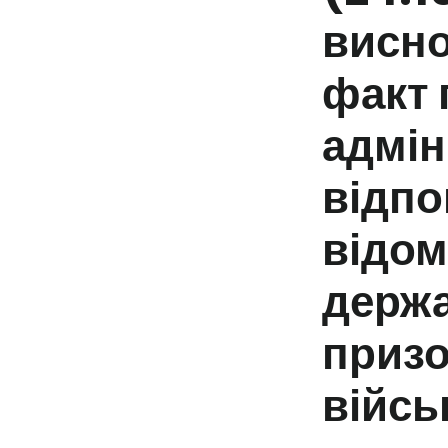
висно
факт 
адмін
відпо
відом
держа
призо
війсь