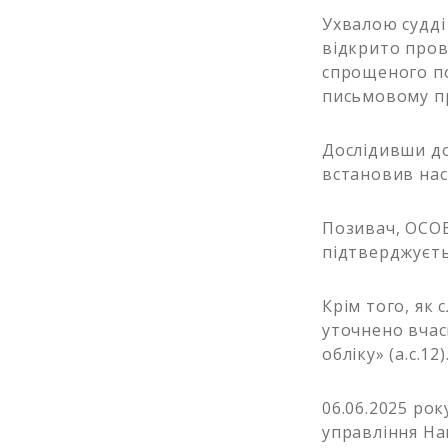
Ухвалою судді 
відкрито пров
спрощеного по
письмовому пр
Дослідивши док
встановив нас
Позивач, ОСОБ
підтверджуєть
Крім того, як 
уточнено вчас
обліку» (а.с.12)
06.06.2025 ро
управління На