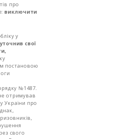
тів про
е:
виключити
бліку у
 уточнив свої
ги,
ку
ним постановою
моги
Порядку №1487.
 не отримував
су України про
днак,
ризовників,
орушення
рез свого