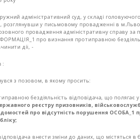
5 року
ружний адміністративний суд, у складі головуючого
., розглянувши у письмовому провадженні в м.Льво
озовного провадження адміністративну справу за 
НФОРМАЦІЯ_1 про визнання протиправною бездіяль
чинити дії, -
 :
увся з позовом, в якому просить:
типравною бездіяльність відповідача, що полягає 
ержавного реєстру призовників, військовослужб
відомостей про відсутність порушення ОСОБА_1 
бліку;
 відповідача внести зміни до даних, що містяться в