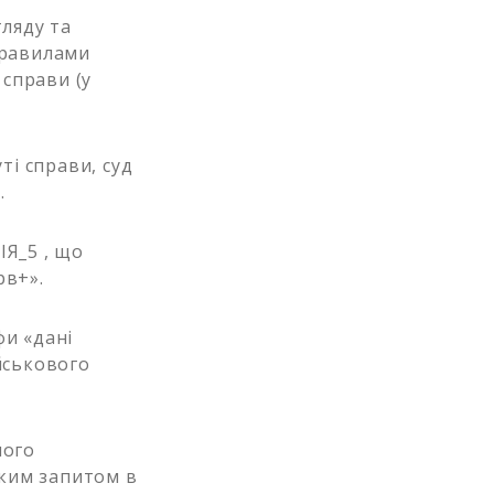
гляду та
правилами
справи (у
ті справи, суд
.
ІЯ_5 , що
рв+».
фи «дані
йськового
ного
ьким запитом в