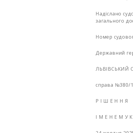
Надіслано судо
загального дос
Номер судовог
Державний ге
ЛЬВІВСЬКИЙ 
справа №380/1
Р І Ш Е Н Н Я
І М Е Н Е М У К