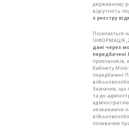
державному ре
відсутність п
з реєстру ві
Посилається н
ІНФОРМАЦІЯ_2 
дані через м
передбачені 
призовників, 
Кабінету Мініс
передбачені П
військовозобо
Зазначив, що 
та до адмініст
адміністратив
незважаючи на
військовозобо
позивачем пра