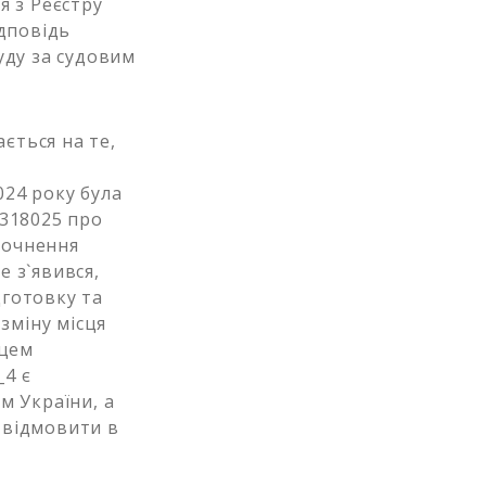
я з Реєстру
ідповідь
уду за судовим
ється на те,
024 року була
№318025 про
точнення
е з`явився,
дготовку та
зміну місця
сцем
4 є
м України, а
 відмовити в