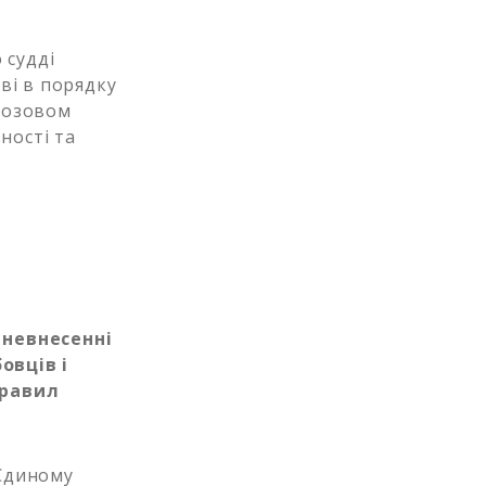
 судді
ві в порядку
позовом
ності та
у
невнесенні
овців і
правил
 Єдиному