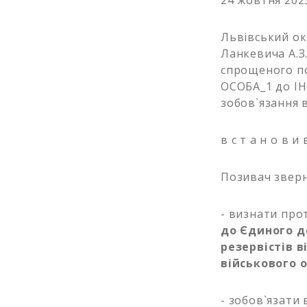
24 жовтня 202
Львівський ок
Ланкевича А.З
спрощеного п
ОСОБА_1 до І
зобов`язання в
в с т а н о в и в
Позивач зверн
- визнати про
до Єдиного д
резервістів 
військового о
- зобов`язати