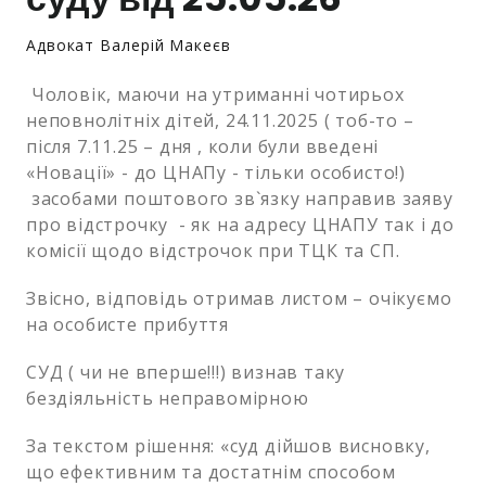
Адвокат Валерій Макеєв
Залишити заявку
Чоловік, маючи на утриманні чотирьох
неповнолітніх дітей, 24.11.2025 ( тоб-то –
після 7.11.25 – дня , коли були введені
«Новації» - до ЦНАПу - тільки особисто!)
засобами поштового зв`язку направив заяву
про відстрочку - як на адресу ЦНАПУ так і до
комісії щодо відстрочок при ТЦК та СП.
Звісно, відповідь отримав листом – очікуємо
на особисте прибуття
СУД ( чи не вперше!!!) визнав таку
бездіяльність неправомірною
За текстом рішення: «суд дійшов висновку,
що ефективним та достатнім способом