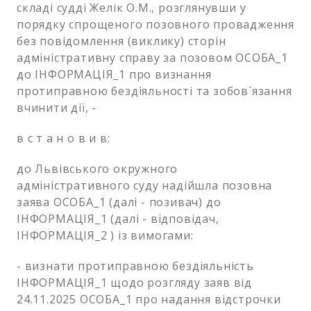
складі судді Желік О.М., розглянувши у
порядку спрощеного позовного провадження
без повідомлення (виклику) сторін
адміністративну справу за позовом ОСОБА_1
до ІНФОРМАЦІЯ_1 про визнання
протиправною бездіяльності та зобов`язання
вчинити дії, -
в с т а н о в и в:
до Львівського окружного
адміністративного суду надійшла позовна
заява ОСОБА_1 (далі - позивач) до
ІНФОРМАЦІЯ_1 (далі - відповідач,
ІНФОРМАЦІЯ_2 ) із вимогами:
- визнати протиправною бездіяльність
ІНФОРМАЦІЯ_1 щодо розгляду заяв від
24.11.2025 ОСОБА_1 про надання відстрочки