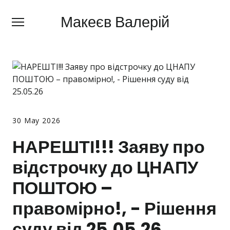
Макеєв Валерій
Макеєв Валерій
+380 (
63) 505 62 18
Про мене
Сфери діяльності
Правила
30 May 2026
Ціни
НАРЕШТІ!!! Заяву про
Блог
відстрочку до ЦНАПУ
Контакти
ПОШТОЮ –
Про мобілізацію
правомірно!, - Рішення
Новини
суду від 25.05.26