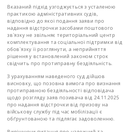
Вказаний підхід узгоджується з усталеною
практикою адміністративних судів,
відповідно до якої подання заяви про
надання відстрочки засобами поштового
зв`язку не звільняє територіальний центр
комплектування та соціальної підтримки від
обов`язку її розглянути, а неприйняття
рішення у встановлений законом строк
свідчить про протиправну бездіяльність.
З урахуванням наведеного суд дійшов
висновку, що позовна вимога про визнання
протиправною бездіяльності відповідача
щодо розгляду заяв позивача від 24.11.2025
про надання відстрочки від призову на
військову службу під час мобілізації є
обґрунтованою та підлягає задоволенню.
Вирішуючи питання про належний та