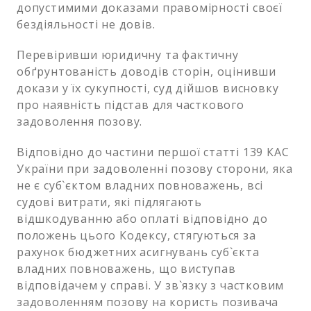
допустимими доказами правомірності своєї
бездіяльності не довів.
Перевіривши юридичну та фактичну
обґрунтованість доводів сторін, оцінивши
докази у їх сукупності, суд дійшов висновку
про наявність підстав для часткового
задоволення позову.
Відповідно до частини першої статті 139 КАС
України при задоволенні позову сторони, яка
не є суб`єктом владних повноважень, всі
судові витрати, які підлягають
відшкодуванню або оплаті відповідно до
положень цього Кодексу, стягуються за
рахунок бюджетних асигнувань суб`єкта
владних повноважень, що виступав
відповідачем у справі. У зв`язку з частковим
задоволенням позову на користь позивача