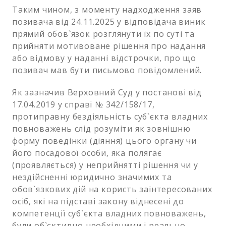
Таким чином, з моменту надходження заяв
позивача від 24.11.2025 у відповідача виник
прямий обов`язок розглянути їх по суті та
прийняти мотивоване рішення про надання
або відмову у наданні відстрочки, про що
позивач мав бути письмово повідомлений.
Як зазначив Верховний Суд у постанові від
17.04.2019 у справі № 342/158/17,
протиправну бездіяльність суб`єкта владних
повноважень слід розуміти як зовнішню
форму поведінки (діяння) цього органу чи
його посадової особи, яка полягає
(проявляється) у неприйнятті рішення чи у
нездійсненні юридично значимих та
обов`язкових дій на користь заінтересованих
осіб, які на підставі закону віднесені до
компетенції суб`єкта владних повноважень,
були об`єктивно необхідними і реально