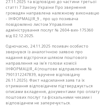
27.11.2025 та відповідно до частини третьої
статті 7 Закону України Про звернення
громадян направлена належному виконавцю
- ІНФОРМАЦІЯ_9 , про що позивача
повідомлено листом Управління
адміністрування послуг № 2604-вих-175360
від 02.12.2025.
Одночасно, 24.11.2025 позивач особисто
звернувся із аналогічною заявою про
надання відстрочки шляхом поштового
направлення на ім`я голови комісії
ІНФОРМАЦІЯ_4 (поштове відправлення №
7901312247839, вручене відповідачу
26.11.2025). Факт надсилання заяв та їх
отримання відповідачем підтверджується
описами вкладення, документами про оплату
поштових послуг та фіскальними чеками і
відповідачем не заперечується.