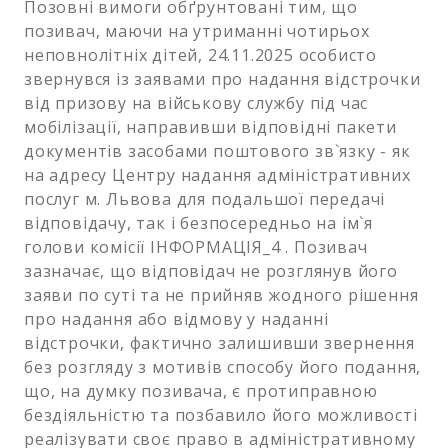
Позовні вимоги обґрунтовані тим, що
позивач, маючи на утриманні чотирьох
неповнолітніх дітей, 24.11.2025 особисто
звернувся із заявами про надання відстрочки
від призову на військову службу під час
мобілізації, направивши відповідні пакети
документів засобами поштового зв`язку - як
на адресу Центру надання адміністративних
послуг м. Львова для подальшої передачі
відповідачу, так і безпосередньо на ім`я
голови комісії ІНФОРМАЦІЯ_4 . Позивач
зазначає, що відповідач не розглянув його
заяви по суті та не прийняв жодного рішення
про надання або відмову у наданні
відстрочки, фактично залишивши звернення
без розгляду з мотивів способу його подання,
що, на думку позивача, є протиправною
бездіяльністю та позбавило його можливості
реалізувати своє право в адміністративному