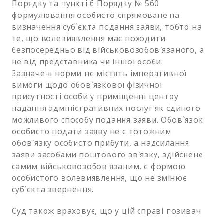
Порядку та пункті 6 Порядку № 560
формулювання особисто спрямоване на
визначення суб`єкта подання заяви, тобто на
те, що волевиявлення має походити
безпосередньо від військовозобов`язаного, а
не від представника чи іншої особи.
Зазначені норми не містять імперативної
вимоги щодо обов`язкової фізичної
присутності особи у приміщенні центру
надання адміністративних послуг як єдиного
можливого способу подання заяви. Обов`язок
особисто подати заяву не є тотожним
обов`язку особисто прибути, а надсилання
заяви засобами поштового зв`язку, здійснене
самим військовозобов`язаним, є формою
особистого волевиявлення, що не змінює
суб`єкта звернення.
Суд також враховує, що у цій справі позивач