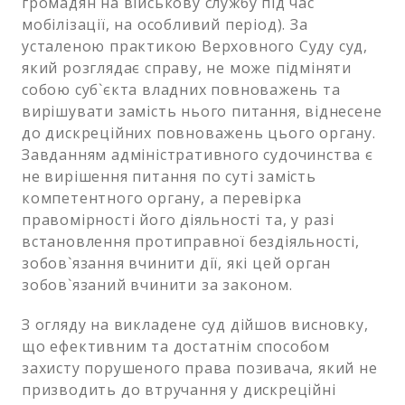
громадян на військову службу під час
мобілізації, на особливий період). За
усталеною практикою Верховного Суду суд,
який розглядає справу, не може підміняти
собою суб`єкта владних повноважень та
вирішувати замість нього питання, віднесене
до дискреційних повноважень цього органу.
Завданням адміністративного судочинства є
не вирішення питання по суті замість
компетентного органу, а перевірка
правомірності його діяльності та, у разі
встановлення протиправної бездіяльності,
зобов`язання вчинити дії, які цей орган
зобов`язаний вчинити за законом.
З огляду на викладене суд дійшов висновку,
що ефективним та достатнім способом
захисту порушеного права позивача, який не
призводить до втручання у дискреційні