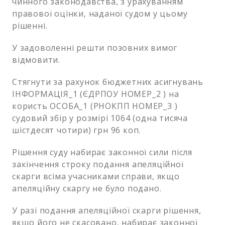
чинного законодавства, з урахуванням
правової оцінки, наданої судом у цьому
рішенні.
У задоволенні решти позовних вимог
відмовити.
Стягнути за рахунок бюджетних асигнувань
ІНФОРМАЦІЯ_1 (ЄДРПОУ НОМЕР_2 ) на
користь ОСОБА_1 (РНОКПП НОМЕР_3 )
судовий збір у розмірі 1064 (одна тисяча
шістдесят чотири) грн 96 коп.
Рішення суду набирає законної сили після
закінчення строку подання апеляційної
скарги всіма учасниками справи, якщо
апеляційну скаргу не було подано.
У разі подання апеляційної скарги рішення,
якщо його не скасовано, набирає законної