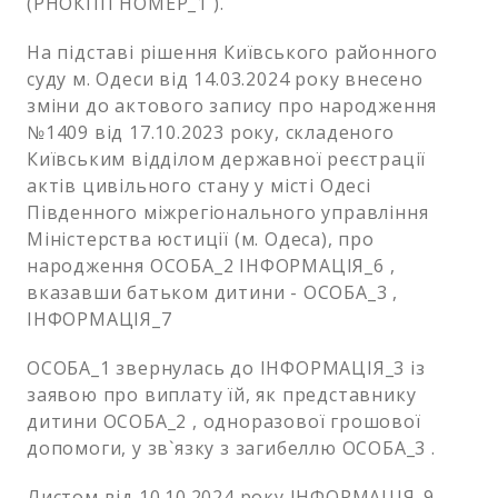
(РНОКПП НОМЕР_1 ).
На підставі рішення Київського районного
суду м. Одеси від 14.03.2024 року внесено
зміни до актового запису про народження
№1409 від 17.10.2023 року, складеного
Київським відділом державної реєстрації
актів цивільного стану у місті Одесі
Південного міжрегіонального управління
Міністерства юстиції (м. Одеса), про
народження ОСОБА_2 ІНФОРМАЦІЯ_6 ,
вказавши батьком дитини - ОСОБА_3 ,
ІНФОРМАЦІЯ_7
ОСОБА_1 звернулась до ІНФОРМАЦІЯ_3 із
заявою про виплату їй, як представнику
дитини ОСОБА_2 , одноразової грошової
допомоги, у зв`язку з загибеллю ОСОБА_3 .
Листом від 10.10.2024 року ІНФОРМАЦІЯ_9