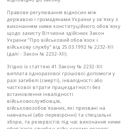
Правове регулювання відносин між
державою і громадянами України у зв`язку з
виконанням ними конституційного обов`язку
щодо захисту Вітчизни здійснює Закон
України "Про військовий обов`язок і
військову службу" від 25.03.1992 № 2232-ХІІ
(далі - Закон № 2232-ХІІ).
Згідно із статтею 41 Закону № 2232-ХІІ
виплата одноразової грошової допомоги у
разі загибелі (смерті), інвалідності або
часткової втрати працездатності без
встановлення інвалідності
військовослужбовців,
військовозобов`язаних, які призвані на
навчальні (або перевірочні) та спеціальні
збори, та резервістів під час виконання ними
обов`язків служби у військовому резерві