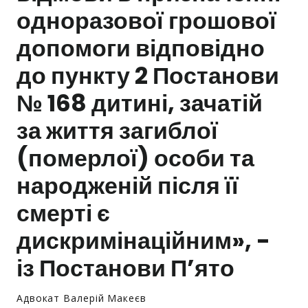
одноразової грошової
Залишити заявку
допомоги відповідно
до пункту 2 Постанови
№ 168 дитині, зачатій
за життя загиблої
(померлої) особи та
народженій після її
смерті є
дискримінаційним», -
із Постанови П’ято
Адвокат Валерій Макеєв