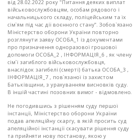
від 28.02.2022 року "Питання деяких виплат
військовослужбовцям, особам рядового і
начальницького складу, поліцейським та їх
сім`ям під час дії воєнного стану". Зобов`язано
Міністерство оборони України повторно
розглянути заяву ОСОБА_1 із документами
про призначення одноразової грошової
допомоги ОСОБА_2 , ІНФОРМАЦІЯ_6 , як члену
сім`ї загиблого військовослужбовця,
внаслідок загибелі (смерті) батька ОСОБА_3 ,
ІНФОРМАЦІЯ_7 , пов`язаної із захистом
Батьківщини, з урахуванням висновків суду.
В іншій частині позовних вимог - відмовлено.
Не погодившись з рішенням суду першої
інстанції, Міністерство оборони України
подав апеляційну скаргу, в якій просить суд
апеляційної інстанції скасувати рішення суду
та прийняти нову постанову, якою у