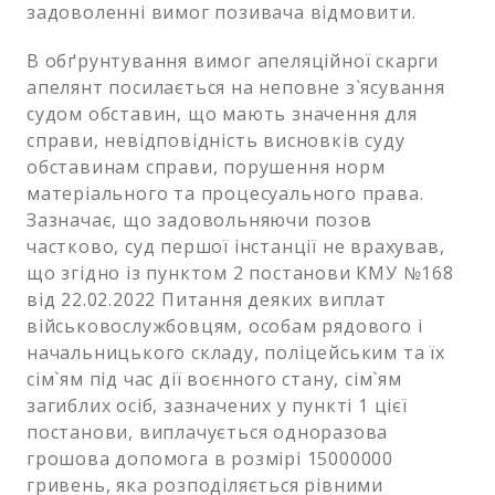
задоволенні вимог позивача відмовити.
В обґрунтування вимог апеляційної скарги
апелянт посилається на неповне з`ясування
судом обставин, що мають значення для
справи, невідповідність висновків суду
обставинам справи, порушення норм
матеріального та процесуального права.
Зазначає, що задовольняючи позов
частково, суд першої інстанції не врахував,
що згідно із пунктом 2 постанови КМУ №168
від 22.02.2022 Питання деяких виплат
військовослужбовцям, особам рядового і
начальницького складу, поліцейським та їх
сім`ям під час дії воєнного стану, сім`ям
загиблих осіб, зазначених у пункті 1 цієї
постанови, виплачується одноразова
грошова допомога в розмірі 15000000
гривень, яка розподіляється рівними