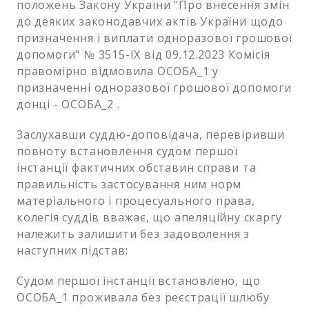
положень Закону України "Про внесення змін
до деяких законодавчих актів України щодо
призначення і виплати одноразової грошової
допомоги" № 3515-IX від 09.12.2023 Комісія
правомірно відмовила ОСОБА_1 у
призначенні одноразової грошової допомоги
донці - ОСОБА_2 .
Заслухавши суддю-доповідача, перевіривши
повноту встановлення судом першої
інстанції фактичних обставин справи та
правильність застосування ним норм
матеріального і процесуального права,
колегія суддів вважає, що апеляційну скаргу
належить залишити без задоволення з
наступних підстав:
Судом першої інстанції встановлено, що
ОСОБА_1 проживала без реєстрації шлюбу