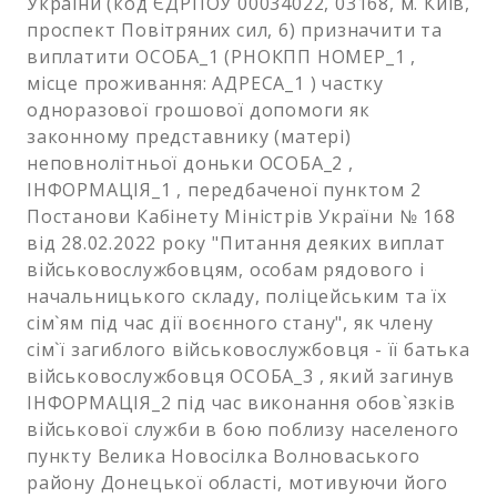
України (код ЄДРПОУ 00034022, 03168, м. Київ,
проспект Повітряних сил, 6) призначити та
виплатити ОСОБА_1 (РНОКПП НОМЕР_1 ,
місце проживання: АДРЕСА_1 ) частку
одноразової грошової допомоги як
законному представнику (матері)
неповнолітньої доньки ОСОБА_2 ,
ІНФОРМАЦІЯ_1 , передбаченої пунктом 2
Постанови Кабінету Міністрів України № 168
від 28.02.2022 року "Питання деяких виплат
військовослужбовцям, особам рядового і
начальницького складу, поліцейським та їх
сім`ям під час дії воєнного стану", як члену
сім`ї загиблого військовослужбовця - її батька
військовослужбовця ОСОБА_3 , який загинув
ІНФОРМАЦІЯ_2 під час виконання обов`язків
військової служби в бою поблизу населеного
пункту Велика Новосілка Волноваського
району Донецької області, мотивуючи його