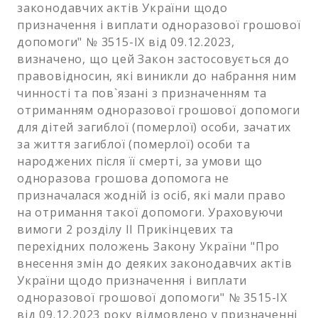
законодавчих актів України щодо
призначення і виплати одноразової грошової
допомоги" № 3515-IX від 09.12.2023,
визначено, що цей Закон застосовується до
правовідносин, які виникли до набрання ним
чинності та пов`язані з призначенням та
отриманням одноразової грошової допомоги
для дітей загиблої (померлої) особи, зачатих
за життя загиблої (померлої) особи та
народжених після її смерті, за умови що
одноразова грошова допомога не
призначалася жодній із осіб, які мали право
на отримання такої допомоги. Ураховуючи
вимоги 2 розділу II Прикінцевих та
перехідних положень Закону України "Про
внесення змін до деяких законодавчих актів
України щодо призначення і виплати
одноразової грошової допомоги" № 3515-IX
від 09.12.2023 року відмовлено у призначенні