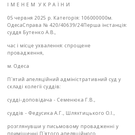
І М Е Н Е М У К Р А Ї Н И
05 червня 2025 р. Категорія: 106000000м.
ОдесаСправа № 420/40639/24Перша інстанція:
суддя Бутенко А.В.,
час і місце ухвалення: спрощене
провадження,
м. Одеса
П`ятий апеляційний адміністративний суд у
складі колегії суддів:
судді-доповідача - Семенюка Г.В.,
суддів - Федусика А.Г., Шляхтицького О.І.,
розглянувши у письмовому провадженні у
приміщенні П`ятого апеляційного