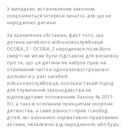
У випадках, встановлених законом,
охороняються інтереси зачатої, але ще не
народженої дитини.
За зазначених обставин, факт того, що
дитина загиблого військовослужбовця
ОСОБА_3 - ОСОБА_2 народилася після його
смерті не може бути підставою для висновку
про те, що ця дитина не набула прав на
отримання частки одноразової грошової
допомоги у разі загибелі
військовослужбовця, оскільки такий підхід
для тлумачення законодавства не
відповідатиме положенням Закону № 2011-
ХІІ, а також основним принципам охорони
дитинства, а саме рівності прав і свобод
дітей, які визначені нормативно-правовими
актами, незалежно від народження, або будь-