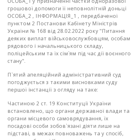
ОСОБА_1 у призначенні частки одноразової
грошової допомоги її неповнолітній доньці
ОСОБА_2 , ІНФОРМАЦІЯ_1 , передбаченої
пунктом 2 Постанови Кабінету Міністрів
України № 168 від 28.02.2022 року "Питання
деяких виплат військовослужбовцям, особам
рядового і начальницького складу,
поліцейським та їх сім`ям під час дії воєнного
стану".
П`ятий апеляційний адміністративний суд
погоджується з такими висновками суду
першої інстанції з огляду на таке:
Частиною 2 ст. 19 Конституції України
встановлено, що органи державної влади та
органи місцевого самоврядування, їх
посадові особи зобов`язані діяти лише на
підставі, в межах повноважень та у спосіб,