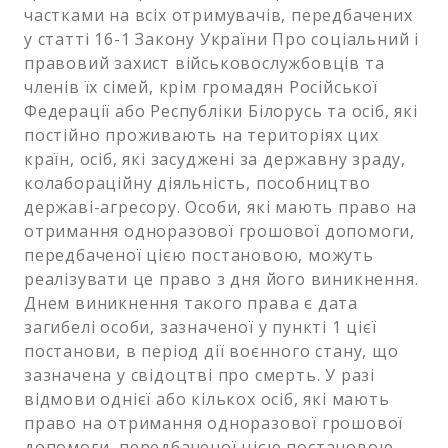
частками на всіх отримувачів, передбачених
у статті 16-1 Закону України Про соціальний і
правовий захист військовослужбовців та
членів їх сімей, крім громадян Російської
Федерації або Республіки Білорусь та осіб, які
постійно проживають на територіях цих
країн, осіб, які засуджені за державну зраду,
колабораційну діяльність, пособництво
державі-агресору. Особи, які мають право на
отримання одноразової грошової допомоги,
передбаченої цією постановою, можуть
реалізувати це право з дня його виникнення.
Днем виникнення такого права є дата
загибелі особи, зазначеної у пункті 1 цієї
постанови, в період дії воєнного стану, що
зазначена у свідоцтві про смерть. У разі
відмови однієї або кількох осіб, які мають
право на отримання одноразової грошової
допомоги, передбаченої цією постановою,