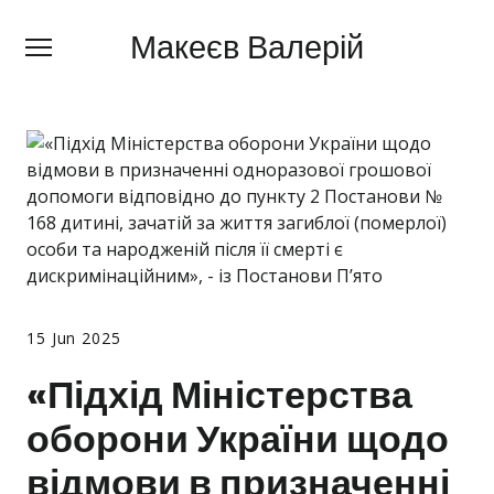
Макеєв Валерій
Макеєв Валерій
+380 (
63) 505 62 18
Про мене
Сфери діяльності
Правила
Ціни
Блог
15 Jun 2025
Контакти
«Підхід Міністерства
оборони України щодо
Про мобілізацію
відмови в призначенні
Новини