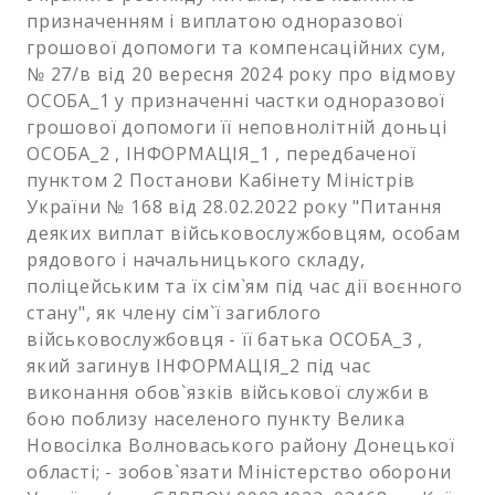
призначенням і виплатою одноразової
грошової допомоги та компенсаційних сум,
№ 27/в від 20 вересня 2024 року про відмову
ОСОБА_1 у призначенні частки одноразової
грошової допомоги її неповнолітній доньці
ОСОБА_2 , ІНФОРМАЦІЯ_1 , передбаченої
пунктом 2 Постанови Кабінету Міністрів
України № 168 від 28.02.2022 року "Питання
деяких виплат військовослужбовцям, особам
рядового і начальницького складу,
поліцейським та їх сім`ям під час дії воєнного
стану", як члену сім`ї загиблого
військовослужбовця - її батька ОСОБА_3 ,
який загинув ІНФОРМАЦІЯ_2 під час
виконання обов`язків військової служби в
бою поблизу населеного пункту Велика
Новосілка Волноваського району Донецької
області; - зобов`язати Міністерство оборони