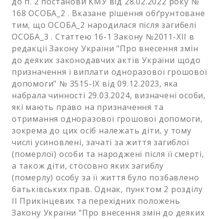
до п. 2 постанови КМУ від 28.02.2022 року №
168 ОСОБА_2 . Вказане рішення обґрунтоване
тим, що ОСОБА_2 народилася після загибелі
ОСОБА_3 . Статтею 16-1 Закону №2011-XII в
редакції Закону України "Про внесення змін
до деяких законодавчих актів України щодо
призначення і виплати одноразової грошової
допомоги" № 3515-IX від 09.12.2023, яка
набрала чинності 29.03.2024, визначені особи,
які мають право на призначення та
отримання одноразової грошової допомоги,
зокрема до цих осіб належать діти, у тому
числі усиновлені, зачаті за життя загиблої
(померлої) особи та народжені після її смерті,
а також діти, стосовно яких загиблу
(померлу) особу за її життя було позбавлено
батьківських прав. Однак, пунктом 2 розділу
II Прикінцевих та перехідних положень
Закону України "Про внесення змін до деяких