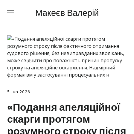
Макеєв Валерій
Макеєв Валерій
+380 (
63) 505 62 18
Про мене
Сфери діяльності
Правила
Ціни
Блог
5 Jun 2026
Контакти
«Подання апеляційної
скарги протягом
Про мобілізацію
розумного строку після
Новини