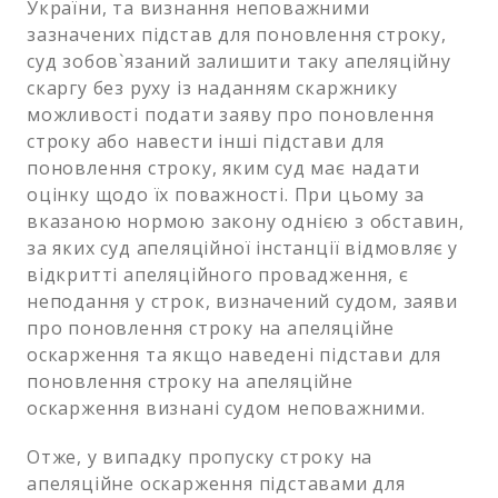
України, та визнання неповажними
зазначених підстав для поновлення строку,
суд зобов`язаний залишити таку апеляційну
скаргу без руху із наданням скаржнику
можливості подати заяву про поновлення
строку або навести інші підстави для
поновлення строку, яким суд має надати
оцінку щодо їх поважності. При цьому за
вказаною нормою закону однією з обставин,
за яких суд апеляційної інстанції відмовляє у
відкритті апеляційного провадження, є
неподання у строк, визначений судом, заяви
про поновлення строку на апеляційне
оскарження та якщо наведені підстави для
поновлення строку на апеляційне
оскарження визнані судом неповажними.
Отже, у випадку пропуску строку на
апеляційне оскарження підставами для