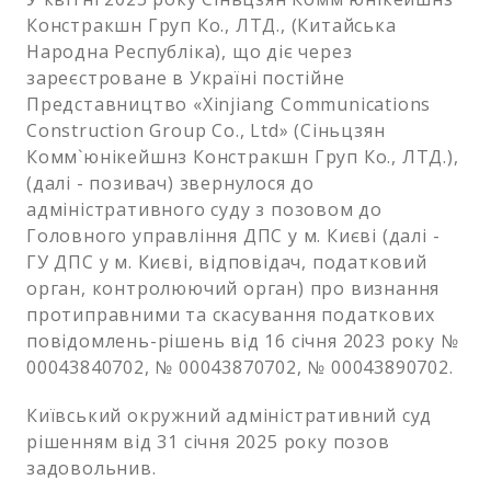
Констракшн Груп Ко., ЛТД., (Китайська
Народна Республіка), що діє через
зареєстроване в Україні постійне
Представництво «Xinjiang Communications
Construction Group Co., Ltd» (Сіньцзян
Комм`юнікейшнз Констракшн Груп Ко., ЛТД.),
(далі - позивач) звернулося до
адміністративного суду з позовом до
Головного управління ДПС у м. Києві (далі -
ГУ ДПС у м. Києві, відповідач, податковий
орган, контролюючий орган) про визнання
протиправними та скасування податкових
повідомлень-рішень від 16 січня 2023 року №
00043840702, № 00043870702, № 00043890702.
Київський окружний адміністративний суд
рішенням від 31 січня 2025 року позов
задовольнив.