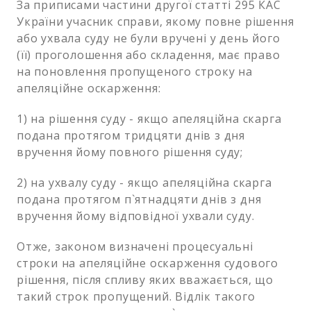
За приписами частини другої статті 295 КАС
України учасник справи, якому повне рішення
або ухвала суду не були вручені у день його
(її) проголошення або складення, має право
на поновлення пропущеного строку на
апеляційне оскарження:
1) на рішення суду - якщо апеляційна скарга
подана протягом тридцяти днів з дня
вручення йому повного рішення суду;
2) на ухвалу суду - якщо апеляційна скарга
подана протягом п`ятнадцяти днів з дня
вручення йому відповідної ухвали суду.
Отже, законом визначені процесуальні
строки на апеляційне оскарження судового
рішення, після спливу яких вважається, що
такий строк пропущений. Відлік такого