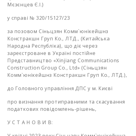
Мєзєнцев Є.І.)
у справі № 320/15127/23
за позовом Сіньцзян Комм`юнікейшнз
Констракшн Груп Ко., ЛТД., (Китайська
Народна Республіка), що діє через
зареєстроване в Україні постійне
Представництво «Xinjiang Communications
Construction Group Co., Ltd» (Сіньцзян
Комм`юнікейшнз Констракшн Груп Ко., ЛТД.),
до Головного управління ДПС у м. Києві
про визнання протиправними та скасування
податкових повідомлень-рішень,
У С Т А Н О В И В:
У квітні 2023 року Сіньцзян Комм`юнікейшнз