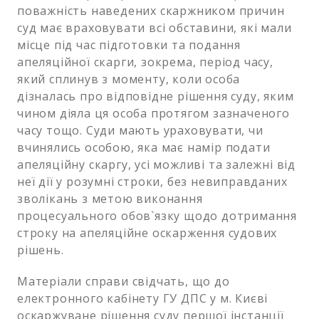
поважність наведених скаржником причин
суд має враховувати всі обставини, які мали
місце під час підготовки та подання
апеляційної скарги, зокрема, період часу,
який сплинув з моменту, коли особа
дізналась про відповідне рішення суду, яким
чином діяла ця особа протягом зазначеного
часу тощо. Суди мають ураховувати, чи
вчинялись особою, яка має намір подати
апеляційну скаргу, усі можливі та залежні від
неї дії у розумні строки, без невиправданих
зволікань з метою виконання
процесуального обов`язку щодо дотримання
строку на апеляційне оскарження судових
рішень.
Матеріали справи свідчать, що до
електронного кабінету ГУ ДПС у м. Києві
оскаржуване рішення суду першої інстанції