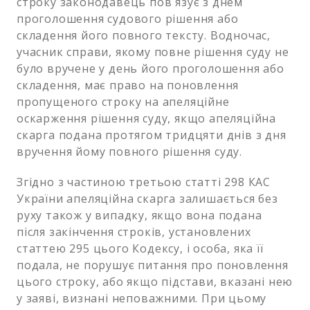
строку законодавець пов`язує з днем
проголошення судового рішення або
складення його повного тексту. Водночас,
учасник справи, якому повне рішення суду не
було вручене у день його проголошення або
складення, має право на поновлення
пропущеного строку на апеляційне
оскарження рішення суду, якщо апеляційна
скарга подана протягом тридцяти днів з дня
вручення йому повного рішення суду.
Згідно з частиною третьою статті 298 КАС
України апеляційна скарга залишається без
руху також у випадку, якщо вона подана
після закінчення строків, установлених
статтею 295 цього Кодексу, і особа, яка її
подала, не порушує питання про поновлення
цього строку, або якщо підстави, вказані нею
у заяві, визнані неповажними. При цьому