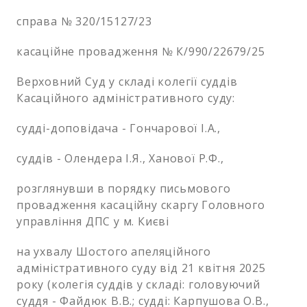
справа № 320/15127/23
касаційне провадження № К/990/22679/25
Верховний Суд у складі колегії суддів
Касаційного адміністративного суду:
судді-доповідача - Гончарової І.А.,
суддів - Олендера І.Я., Ханової Р.Ф.,
розглянувши в порядку письмового
провадження касаційну скаргу Головного
управління ДПС у м. Києві
на ухвалу Шостого апеляційного
адміністративного суду від 21 квітня 2025
року (колегія суддів у складі: головуючий
суддя - Файдюк В.В.; судді: Карпушова О.В.,