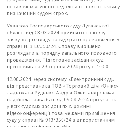
позивачем усунено недоліки позовної заяви у
визначений судом строк.
Ухвалою Господарського суду Луганської
області від 08.08.2024 прийнято позовну
заяву до розгляду та відкрито провадження у
справі № 913/350/24. Справу вирішено
розглядати в порядку загального позовного
провадження. Підготовче засідання суд
призначив на 29 серпня 2024 року о 10:00.
12.08.2024 через систему «Електронний суд»
від представника ТОВ «Торговий дім «Онікс»
- адвоката Руденко Андрія Олександровича
надійшла заява б/н від 09.08.2024 про участь
у всіх судових засіданнях в режимі
відеоконференції поза межами приміщення
суду у справі № 913/350/24 з використанням
власних технічних засобів.