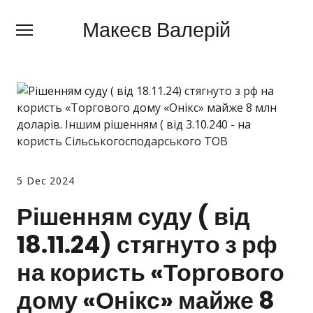
Макеєв Валерій
Макеєв Валерій
+380 (
63) 505 62 18
Про мене
Сфери діяльності
Правила
Ціни
5 Dec 2024
Рішенням суду ( від
Блог
18.11.24) стягнуто з рф
Контакти
на користь «Торгового
Про мобілізацію
дому «Онікс» майже 8
Новини