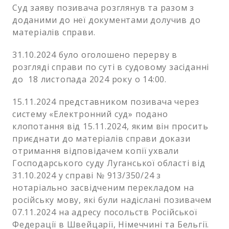
Суд заяву позивача розглянув та разом з
доданими до неї документами долучив до
матеріалів справи.
31.10.2024 було оголошено перерву в
розгляді справи по суті в судовому засіданні
до 18 листопада 2024 року о 14:00.
15.11.2024 представником позивача через
систему «Електронний суд» подано
клопотання від 15.11.2024, яким він просить
приєднати до матеріалів справи докази
отримання відповідачем копії ухвали
Господарського суду Луганської області від
31.10.2024 у справі № 913/350/24 з
нотаріально засвідченим перекладом на
російську мову, які були надіслані позивачем
07.11.2024 на адресу посольств Російської
Федерації в Швейцарії, Німеччині та Бельгії.