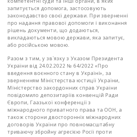
компетентні суди та інші органи, в яких
запитується допомога, застосовують
законодавство своєї держави. При зверненні
про надання правової допомоги і виконання
рішень документи, що додаються,
викладаються мовою держави, яка запитує,
або російською мовою.
Разом з тим, у зв`язку з Указом Президента
України від 24.02.2022 № 64/2022 «Про
введення воєнного стану в Україні», за
зверненням Міністерства юстиції України,
Міністерство закордонних справ України
повідомило депозитаріїв конвенцій Ради
Європи, Гаазької конференції з
міжнародного приватного права та ООН, а
також сторони двосторонніх міжнародних
договорів України про повномасштабну
триваючу збройну агресією Росії проти