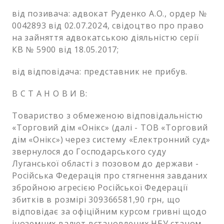
від позивача: адвокат Руденко А.О., ордер №
0042893 від 02.07.2024, свідоцтво про право
на зайняття адвокатською діяльністю серії
КВ № 5900 від 18.05.2017;
від відповідача: представник не прибув.
В С Т А Н О В И В:
Товариство з обмеженою відповідальністю
«Торговий дім «Онікс» (далі - ТОВ «Торговий
дім «Онікс») через систему «Електронний суд»
звернулося до Господарського суду
Луганської області з позовом до держави -
Російська Федерація про стягнення завданих
збройною агресією Російської Федерації
збитків в розмірі 309366581,90 грн, що
відповідає за офіційним курсом гривні щодо
іноземних валют встановлених НБУ станом