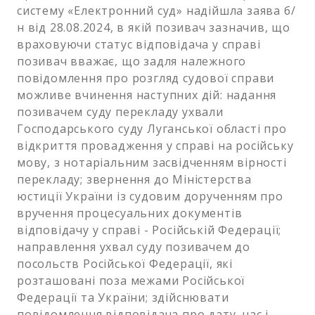
систему «Електронний суд» надійшла заява б/
н від 28.08.2024, в якій позивач зазначив, що
враховуючи статус відповідача у справі
позивач вважає, що задля належного
повідомлення про розгляд судової справи
можливе вчинення наступних дій: надання
позивачем суду перекладу ухвали
Господарського суду Луганської області про
відкриття провадження у справі на російську
мову, з нотаріальним засвідченням вірності
перекладу; звернення до Міністерства
юстиції України із судовим дорученням про
вручення процесуальних документів
відповідачу у справі - Російській Федерації;
направлення ухвал суду позивачем до
посольств Російської Федерації, які
розташовані поза межами Російської
Федерації та України; здійснювати
повідомлення відповідача про дату, час і