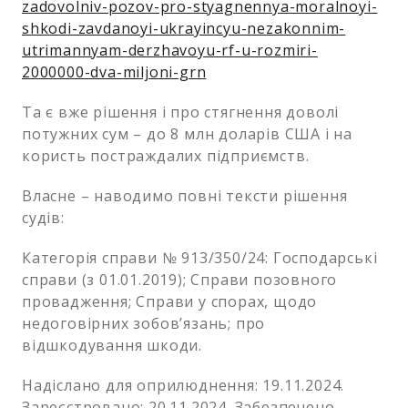
zadovolniv-pozov-pro-styagnennya-moralnoyi-
shkodi-zavdanoyi-ukrayincyu-nezakonnim-
utrimannyam-derzhavoyu-rf-u-rozmiri-
2000000-dva-miljoni-grn
Та є вже рішення і про стягнення доволі
потужних сум – до 8 млн доларів США і на
користь постраждалих підприємств.
Власне – наводимо повні тексти рішення
судів:
Категорія справи № 913/350/24: Господарські
справи (з 01.01.2019); Справи позовного
провадження; Справи у спорах, щодо
недоговірних зобов’язань; про
відшкодування шкоди.
Надіслано для оприлюднення: 19.11.2024.
Зареєстровано: 20.11.2024. Забезпечено