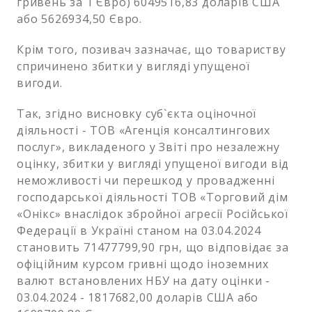
гривень за 1 Євро) 6049516,83 доларів США
або 5626934,50 Євро.
Крім того, позивач зазначає, що товариству
спричинено збитки у вигляді упущеної
вигоди.
Так, згідно висновку суб`єкта оціночної
діяльності - ТОВ «Агенція консалтингових
послуг», викладеного у Звіті про незалежну
оцінку, збитки у вигляді упущеної вигоди від
неможливості чи перешкод у провадженні
господарської діяльності ТОВ «Торговий дім
«Онікс» внаслідок збройної агресії Російської
Федерації в Україні станом на 03.04.2024
становить 71477799,90 грн, що відповідає за
офіційним курсом гривні щодо іноземних
валют встановлених НБУ на дату оцінки -
03.04.2024 - 1817682,00 доларів США або