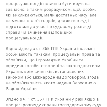
процесуальної дії повинна бути вручена
завчасно, з таким розрахунком, щоб особи,
які викликаються, мали достатньо часу, але
не менше ніж п`ять днів, для явки в суд і
підготовки до участі в судовому розгляді
справи чи вчинення відповідної
процесуальної дії.
Відповідно до ст. 365 ГПК України іноземні
особи мають такі самі процесуальні права та
обов`язки, що і громадяни України та
юридичні особи, створені за законодавством
України, крім винятків, встановлених
законом або міжнародним договором, згода
на обов`язковість якого надана Верховною
Радою України.
Згідно з ч. 1 ст. 367 ГПК України у разі якщо в
процесі розгляду справи господарському суду