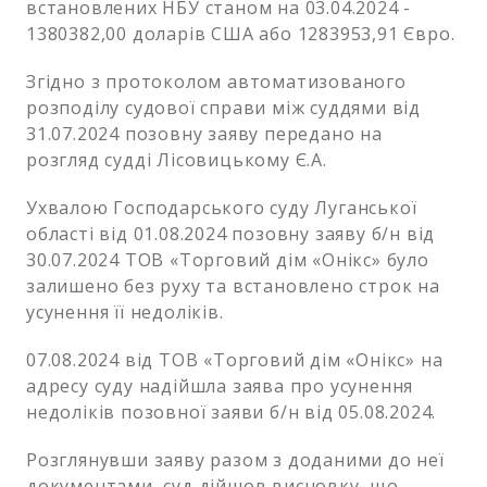
встановлених НБУ станом на 03.04.2024 -
1380382,00 доларів США або 1283953,91 Євро.
Згідно з протоколом автоматизованого
розподілу судової справи між суддями від
31.07.2024 позовну заяву передано на
розгляд судді Лісовицькому Є.А.
Ухвалою Господарського суду Луганської
області від 01.08.2024 позовну заяву б/н від
30.07.2024 ТОВ «Торговий дім «Онікс» було
залишено без руху та встановлено строк на
усунення її недоліків.
07.08.2024 від ТОВ «Торговий дім «Онікс» на
адресу суду надійшла заява про усунення
недоліків позовної заяви б/н від 05.08.2024.
Розглянувши заяву разом з доданими до неї
документами, суд дійшов висновку, що