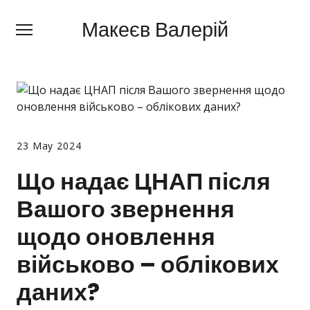
Макеєв Валерій
Макеєв Валерій
+380 (
63) 505 62 18
Про мене
Сфери діяльності
23 May 2024
Правила
Що надає ЦНАП після
Ціни
Вашого звернення
Блог
щодо оновлення
Контакти
військово – облікових
Про мобілізацію
даних?
Новини