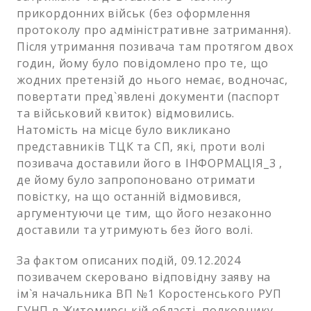
прикордонних військ (без оформлення
протоколу про адміністративне затримання).
Після утримання позивача там протягом двох
годин, йому було повідомлено про те, що
жодних претензій до нього немає, водночас,
повертати пред`явлені документи (паспорт
та військовий квиток) відмовились.
Натомість на місце було викликано
представників ТЦК та СП, які, проти волі
позивача доставили його в ІНФОРМАЦІЯ_3 ,
де йому було запропоновано отримати
повістку, на що останній відмовився,
аргументуючи це тим, що його незаконно
доставили та утримують без його волі.
За фактом описаних подій, 09.12.2024
позивачем скеровано відповідну заяву на
ім`я начальника ВП №1 Коростенського РУП
ГУНП в Житомирській області, полковнику