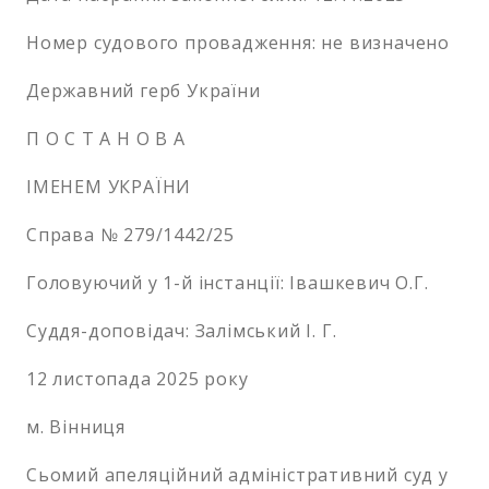
Номер судового провадження: не визначено
Державний герб України
П О С Т А Н О В А
ІМЕНЕМ УКРАЇНИ
Справа № 279/1442/25
Головуючий у 1-й інстанції: Івашкевич О.Г.
Суддя-доповідач: Залімський І. Г.
12 листопада 2025 року
м. Вінниця
Сьомий апеляційний адміністративний суд у