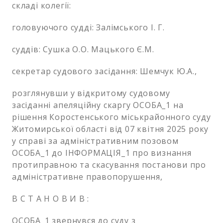
складі колегії:
головуючого судді: Залімського І. Г.
суддів: Сушка О.О. Мацького Є.М.
секретар судового засідання: Шемчук Ю.А.,
розглянувши у відкритому судовому
засіданні апеляційну скаргу ОСОБА_1 на
рішення Коростенського міськрайонного суду
Житомирської області від 07 квітня 2025 року
у справі за адміністративним позовом
ОСОБА_1 до ІНФОРМАЦІЯ_1 про визнання
протиправною та скасування постанови про
адміністративне правопорушення,
В С Т А Н О В И В :
ОСОБА_1 звернувся до суду з