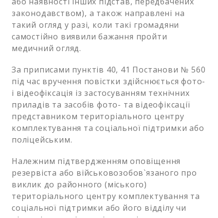
або наявності інших підстав, передбачених
законодавством), а також направлені на
такий огляд у разі, коли такі громадяни
самостійно виявили бажання пройти
медичний огляд.
За приписами пунктів 40, 41 Постанови № 560
під час вручення повістки здійснюється фото-
і відеофіксація із застосуванням технічних
приладів та засобів фото- та відеофіксації
представником територіального центру
комплектування та соціальної підтримки або
поліцейським.
Належним підтвердженням оповіщення
резервіста або військовозобов`язаного про
виклик до районного (міського)
територіального центру комплектування та
соціальної підтримки або його відділу чи