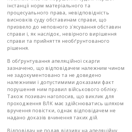
інстанції норм матеріального та
процесуального права, невідповідність
висновків суду обставинам справи, що
призвело до неповного з`ясування обставин
справи і, як наслідок, невірного вирішення
справи та прийняття необґрунтованого
рішення.
В обґрунтування апеляційної скарги
зазначено, що відповідачем належним чином
не задокументовано та не доведено
належними і допустимими доказами факт
порушення ним правил військового обліку.
Також позивач наголосив, що виклик для
проходження ВЛК має здійснюватись шляхом
вручення повістки, однак відповідачем не
надано доказів вчинення таких дій.
Відповідач не подав відзиву на апеляційну