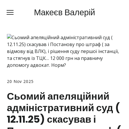
Макеєв Валерій
Макеєв Валерій
+380 (
63) 505 62 18
Про мене
Сфери діяльності
Правила
Ціни
20 Nov 2025
Блог
Сьомий апеляційний
Контакти
адміністративний суд (
Про мобілізацію
12.11.25) скасував і
Новини