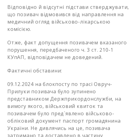
Відповідно й відсутні підстави стверджувати,
що позивач відмовився від направлення на
медичний огляд військово-лікарською
комісією.
Отже, факт допущення позивачем вказаного
порушення, передбаченого ч. 3 ст. 210-1
КУпАП, відповідачем не доведений.
Фактичні обставини:
09.12.2024 на блокпосту по трасі Овруч-
Прилуки позивача було зупинено
представником Держприкордонслужби, на
вимогу якого, військовий квиток та
позивачем було пред`явлено військово-
обліковий документ паспорт громадянина
України. Не дивлячись на це, позивача
затримано та доставлено в частину