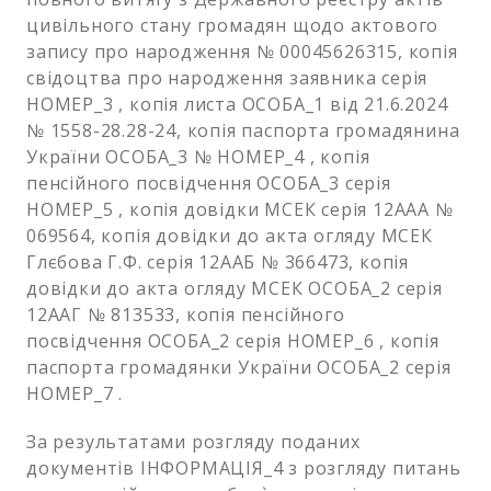
цивільного стану громадян щодо актового
запису про народження № 00045626315, копія
свідоцтва про народження заявника серія
НОМЕР_3 , копія листа ОСОБА_1 від 21.6.2024
№ 1558-28.28-24, копія паспорта громадянина
України ОСОБА_3 № НОМЕР_4 , копія
пенсійного посвідчення ОСОБА_3 серія
НОМЕР_5 , копія довідки МСЕК серія 12AAA №
069564, копія довідки до акта огляду МСЕК
Глєбова Г.Ф. серія 12ААБ № 366473, копія
довідки до акта огляду МСЕК ОСОБА_2 серія
12ААГ № 813533, копія пенсійного
посвідчення ОСОБА_2 серія НОМЕР_6 , копія
паспорта громадянки України ОСОБА_2 серія
НОМЕР_7 .
За результатами розгляду поданих
документів ІНФОРМАЦІЯ_4 з розгляду питань