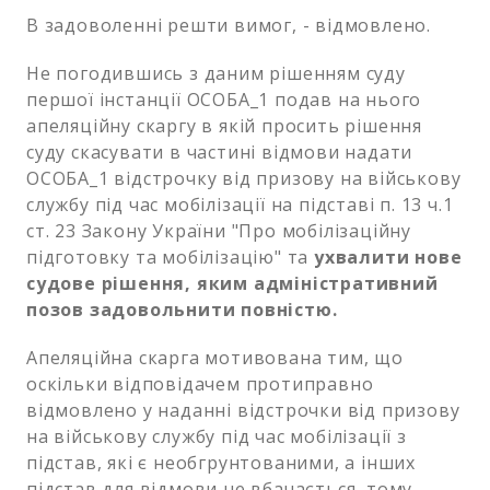
В задоволенні решти вимог, - відмовлено.
Не погодившись з даним рішенням суду
першої інстанції ОСОБА_1 подав на нього
апеляційну скаргу в якій просить рішення
суду скасувати в частині відмови надати
ОСОБА_1 відстрочку від призову на військову
службу під час мобілізації на підставі п. 13 ч.1
ст. 23 Закону України "Про мобілізаційну
підготовку та мобілізацію" та
ухвалити нове
судове рішення, яким адміністративний
позов задовольнити повністю.
Апеляційна скарга мотивована тим, що
оскільки відповідачем протиправно
відмовлено у наданні відстрочки від призову
на військову службу під час мобілізації з
підстав, які є необгрунтованими, а інших
підстав для відмови не вбачається, тому,