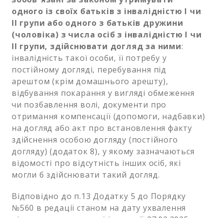
одного із своїх батьків з інвалідністю I чи
II групи або одного з батьків дружини
(чоловіка) з числа осіб з інвалідністю I чи
II групи, здійснювати догляд за ними
:
інвалідність такої особи, її потребу у
постійному догляді, перебування під
арештом (крім домашнього арешту),
відбування покарання у вигляді обмеження
чи позбавлення волі, документи про
отримання компенсації (допомоги, надбавки)
на догляд або акт про встановлення факту
здійснення особою догляду (постійного
догляду) (додаток 8), у якому зазначаються
відомості про відсутність інших осіб, які
могли б здійснювати такий догляд.
Відповідно до п.13 Додатку 5 до Порядку
№560 в редації станом на дату ухвалення