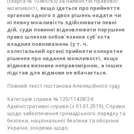
(скарга № 10465/83) за наявністю правової
можливості,
якщо ідеться про прийняття
органом одного з двох рішень надати чи
ні певну можливість здійснювати певні
дій, суди повинні відновлювати порушене
право шляхом зобов`язання суб`єкта
владних повноважень (у т. ч.
колегіальний орган) прийняти конкретне
рішення про надання можливості, якщо
відмова визнана неправомірною, а інших
підстав для відмови не вбачається.
Повний текст постанова Апеляційного суду
Категорія справи № 120/11428/24:
Адміністративні справи (з 01.01.2019); Справи
щодо забезпечення громадського порядку та
безпеки, національної безпеки та оборони
України, зокрема щодо.