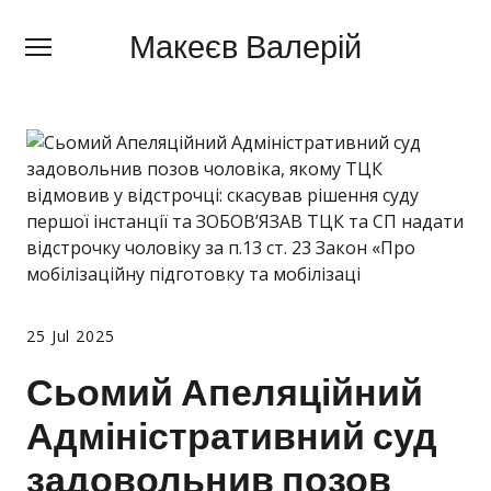
Макеєв Валерій
Макеєв Валерій
+380 (
63) 505 62 18
Про мене
Сфери діяльності
Правила
Ціни
Блог
25 Jul 2025
Контакти
Сьомий Апеляційний
Адміністративний суд
Про мобілізацію
задовольнив позов
Новини