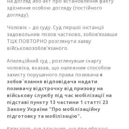
на догляд або акт про встановлення факту
здіснення особою догляду (постійного
догляду).
Чоловік – до суду. Суд першої інстанції
задовольнив позов частково, зобов’язавши
ТЦК ПОВТОРНО розглянути заяву
військовозобов’язаного.
Апеляційний суд , розглянувши скаргу
чоловіка, вказав, що належним способом
захисту порушеного права позивача
є
зобов`язання відповідача надати
позивачу відстрочку від призову на
військову службу під час мобілізації на
підставі пункту 13 частини 1 статті 23
Закону України "Про мобілізаційну
підготовку та мобілізацію".
Крім того, суд зазначив, що при обранні