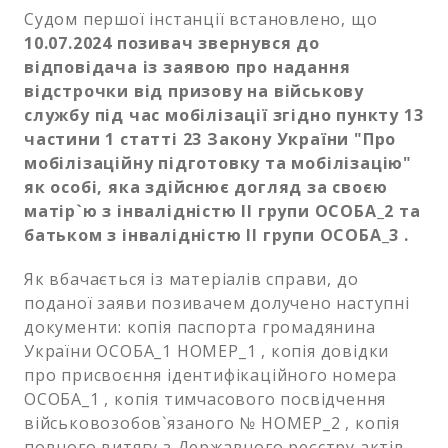
Судом першої інстанції встановлено, що
10.07.2024 позивач звернувся до
відповідача із заявою про надання
відстрочки від призову на військову
службу під час мобілізації згідно пункту 13
частини 1 статті 23 Закону України "Про
мобілізаційну підготовку та мобілізацію"
як особі, яка здійснює догляд за своєю
матір`ю з інвалідністю ІI групи ОСОБА_2 та
батьком з інвалідністю ІI групи ОСОБА_3 .
Як вбачається із матеріалів справи, до
поданої заяви позивачем долучено наступні
документи: копія паспорта громадянина
України ОСОБА_1 НОМЕР_1 , копія довідки
про присвоєння ідентифікаційного номера
ОСОБА_1 , копія тимчасового посвідчення
військовозобов`язаного № НОМЕР_2 , копія
повного витягу з Державного реєстру актів