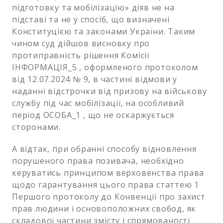
підготовку та мобілізацію» діяв не на
підставі та не у спосіб, що визначені
Конституцією та законами України. Таким
чином суд дійшов висновку про
протиправність рішення Комісії
ІНФОРМАЦІЯ_5 , оформленого протоколом
від 12.07.2024 № 9, в частині відмови у
наданні відстрочки від призову на військову
службу під час мобілізації, на особливий
період ОСОБА_1 , що не оскаржується
сторонами.
А відтак, при обранні способу відновлення
порушеного права позивача, необхідно
керуватись принципом верховенства права
щодо гарантування цього права статтею 1
Першого протоколу до Конвенції про захист
прав людини і основоположних свобод, як
складової частини змісту і спрямованості