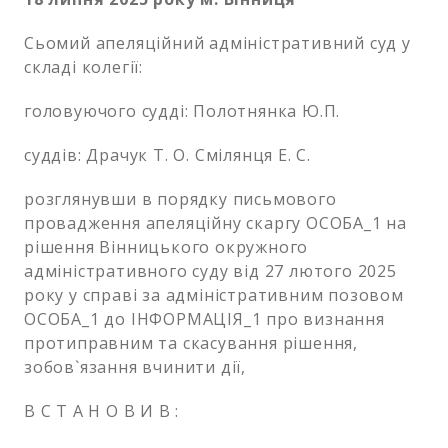
Сьомий апеляційний адміністративний суд у
складі колегії:
головуючого судді: Полотнянка Ю.П.
суддів: Драчук Т. О. Смілянця Е. С.
розглянувши в порядку письмового
провадження апеляційну скаргу ОСОБА_1 на
рішення Вінницького окружного
адміністративного суду від 27 лютого 2025
року у справі за адміністративним позовом
ОСОБА_1 до ІНФОРМАЦІЯ_1 про визнання
протиправним та скасування рішення,
зобов`язання вчинити дії,
В С Т А Н О В И В :