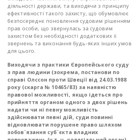
діяльності держави, та виходячи з принципу
ефективності такого захисту, що обумовлює
безпосереднє поновлення судовим рішенням
прав особи, що звернулась за судовим
захистом без необхідності додаткових її
звернень та виконання будь-яких інших умов
для цього.
Виходячи з практики Європейського суду
з прав людини (зокрема, постанови по
справі Олссон проти Швеції від 24.03.1988
року (скарга № 10465/83) за наявністю
правової можливості, якщо ідеться про
прийняття органом одного з двох рішень
надати чи ні певну можливість
здійснювати певні дій, суди повинні
відновлювати порушене право шляхом
зобов`язання суб`єкта владних
повноважень (у т. ч. колегіальний орган)