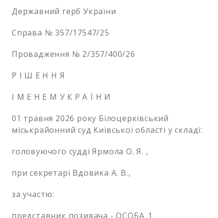
Державний герб України
Справа № 357/17547/25
Провадження № 2/357/400/26
Р І Ш Е Н Н Я
І М Е Н Е М У К Р А Ї Н И
01 травня 2026 року Білоцерківський
міськрайонний суд Київської області у складі:
головуючого судді Ярмола О. Я. ,
при секретарі Вдовика А. В.,
за участю:
представник позивача - ОСОБА_1