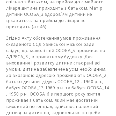
спільно з батьком, на прийом до сімейного
лікаря дитина приходить з батьком. Матір
дитини ОСОБА_3 здоров`ям дитини не
цікавиться, на прийом до лікаря не
приходить (а.с.46).
Згідно Акту обстеження умов проживання,
складеного ССД Узинської міської ради
слідує, що малолітній ОСОБА_5 проживає по
АДРЕСА_3 , в приватному будинку. Для
виховання і розвитку дитини створені всі
умови, дитина забезпечена усім необхідним.
За вказаною адресою проживають ОСОБА_2 ,
батько дитини, дідусь ОСОБА_12 , 1960 р.н.,
бабуся ОСОБА_13 1969 р.н. та бабуся ОСОБА_14
, 1950 р.н.. ОСОБА_6 з першого року життя
проживає з батьком, який має достатній
виховний потенціал, здійснює належний
догляд за дитиною, задовольняє потреби