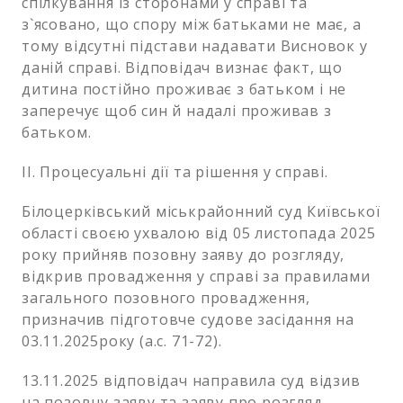
спілкування із сторонами у справі та
з`ясовано, що спору між батьками не має, а
тому відсутні підстави надавати Висновок у
даній справі. Відповідач визнає факт, що
дитина постійно проживає з батьком і не
заперечує щоб син й надалі проживав з
батьком.
ІІ. Процесуальні дії та рішення у справі.
Білоцерківський міськрайонний суд Київської
області своєю ухвалою від 05 листопада 2025
року прийняв позовну заяву до розгляду,
відкрив провадження у справі за правилами
загального позовного провадження,
призначив підготовче судове засідання на
03.11.2025року (а.с. 71-72).
13.11.2025 відповідач направила суд відзив
на позовну заяву та заяву про розгляд