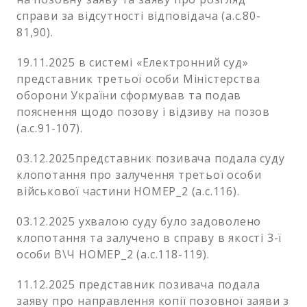
справи за відсутності відповідача (а.с.80-
81,90).
19.11.2025 в системі «Електронний суд»
представник третьої особи Міністерства
оборони України сформував та подав
пояснення щодо позову і відзиву на позов
(а.с.91-107).
03.12.2025представник позивача подала суду
клопотання про залучення третьої особи
військової частини НОМЕР_2 (а.с.116).
03.12.2025 ухвалою суду було задоволено
клопотання та залучено в справу в якості 3-ї
особи В\Ч НОМЕР_2 (а.с.118-119).
11.12.2025 представник позивача подала
заяву про направлення копії позовної заяви з