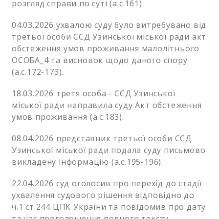
розгляд справи по суті (а.с.161).
04.03.2026 ухвалою суду було витребувано від
третьої особи ССД Узинської міської ради акт
обстеження умов проживання малолітнього
ОСОБА_4 та висновок щодо даного спору
(а.с.172-173).
18.03.2026 третя особа - ССД Узинської
міської ради направила суду Акт обстеження
умов проживання (а.с.183).
08.04.2026 представник третьої особи ССД
Узинської міської ради подала суду письмово
викладену інформацію (а.с.195-196).
22.04.2026 суд оголосив про перехід до стадії
ухвалення судового рішення відповідно до
ч.1 ст.244 ЦПК України та повідомив про дату
та час проголошення повного тексту