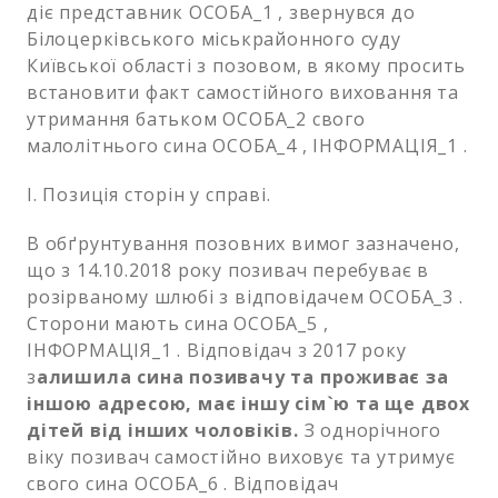
діє представник ОСОБА_1 , звернувся до
Білоцерківського міськрайонного суду
Київської області з позовом, в якому просить
встановити факт самостійного виховання та
утримання батьком ОСОБА_2 свого
малолітнього сина ОСОБА_4 , ІНФОРМАЦІЯ_1 .
І. Позиція сторін у справі.
В обґрунтування позовних вимог зазначено,
що з 14.10.2018 року позивач перебуває в
розірваному шлюбі з відповідачем ОСОБА_3 .
Сторони мають сина ОСОБА_5 ,
ІНФОРМАЦІЯ_1 . Відповідач з 2017 року
з
алишила сина позивачу та проживає за
іншою адресою, має іншу сім`ю та ще двох
дітей від інших чоловіків.
З однорічного
віку позивач самостійно виховує та утримує
свого сина ОСОБА_6 . Відповідач