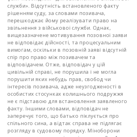
служби». Відсутність встановленого факту
рішенням суду, за словами позивача,
перешкоджає йому реалізувати право на
звільнення з військової служби. Однак,
вищезазначене мотивування позовної заяви
не відповідає дійсності, та процесуальним
вимогам, оскільки в позовній заяві відсутній
спір про право між позивачем та
відповідачем. Отже, відповідач у цій
цивільній справі, не порушила і не могла
порушити яких небудь прав, свобод чи
інтересів позивача, адже неузгодженості в
особистих стосунках колишнього подружжя
не є підставою для встановлення заявленого
факту. Іншими словами, відповідач не
заперечує того, що батько піклується про
спільного сина, а відтак справа не підлягає
розгляду в судовому порядку. Міноборони