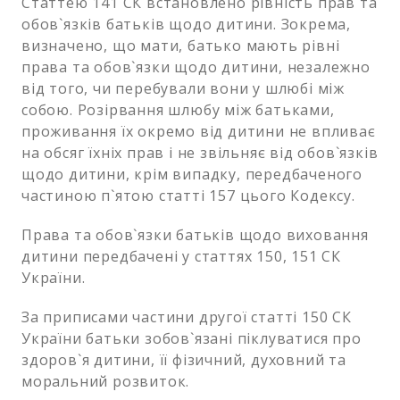
Статтею 141 СК встановлено рівність прав та
обов`язків батьків щодо дитини. Зокрема,
визначено, що мати, батько мають рівні
права та обов`язки щодо дитини, незалежно
від того, чи перебували вони у шлюбі між
собою. Розірвання шлюбу між батьками,
проживання їх окремо від дитини не впливає
на обсяг їхніх прав і не звільняє від обов`язків
щодо дитини, крім випадку, передбаченого
частиною п`ятою статті 157 цього Кодексу.
Права та обов`язки батьків щодо виховання
дитини передбачені у статтях 150, 151 СК
України.
За приписами частини другої статті 150 СК
України батьки зобов`язані піклуватися про
здоров`я дитини, її фізичний, духовний та
моральний розвиток.