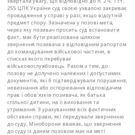
звертали увагу, що відповідно до п. 2 ч. 1 ст.
255 ЦПК України суд своєю ухвалою закриває
провадження у справі у разі, якщо відсутній
предмет спору. Зазначена у позові мета,
через яку позивач просить суд встановити
факт, має бути реалізована шляхом
звернення позивача з відповідним рапортом
до командування військової частини, в
списках якого перебуває
військовослужбовець. Разом з тим, до
позову не долучено належних і допустимих
документів, які б підтверджували порушення,
невизнання або оспорювання відповідачем
прав і обов`язків позивача, як батька
спільної дитини, на її виховання та
утримання. З урахуванням всіх фактичних
обставин справи, які передували зверненню
до суду, Міноборони вважає, що звернення
до суду із даним позовом має на меті