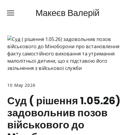
Макеєв Валерій
Макеєв Валерій
+380 (
63) 505 62 18
Про мене
Сфери діяльності
Правила
Ціни
10 May 2026
Блог
Суд ( рішення 1.05.26)
Контакти
задовольнив позов
Про мобілізацію
військового до
Новини