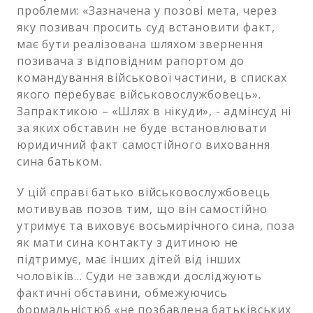
проблеми: «Зазначена у позові мета, через
яку позивач просить суд встановити факт,
має бути реалізована шляхом звернення
позивача з відповідним рапортом до
командування військової частини, в списках
якого перебуває військовослужбовець».
Запрактикою – «Шлях в нікуди», - адмінсуд ні
за яких обставин не буде встановлювати
юридичний факт самостійного виховання
сина батьком.
У цій справі батько військовослужбовець
мотивував позов тим, що він самостійно
утримує та виховує восьмирічного сина, поза
як мати сина контакту з дитиною не
підтримує, має інших дітей від інших
чоловіків… Суди не завжди досліджують
фактичні обставини, обмежуючись
формальністю6 «не позбавлена батьківських