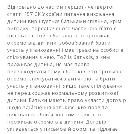
Відповідно до частин першої - четвертої
статті 157 СК України питання виховання
дитини вирішується батьками спільно, крім
випадку, передбаченого частиною п`ятою
цієї статті. Той із батьків, хто проживає
окремо від дитини, зобов`язаний брати
участь у її вихованні і має право на особисте
спілкування з нею. Той із батьків, з ким
проживає дитина, не має права
перешкоджати тому з батьків, хто проживає
окремо, спілкуватися з дитиною та брати
участь у її вихованні, якщо таке спілкування
не перешкоджає нормальному розвиткові
дитини. Батьки мають право укласти договір
щодо здійснення батьківських прав та
виконання обов`язків тим з них, хто
проживає окремо від дитини. Договір
укладається у письмовій формі та підлягає