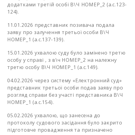
додатками третій особі В\Ч НОМЕР_2 (а.с.123-
124).
11.01.2026 представник позивача подала
заяву про залучення третьої особи В\Ч
НОМЕР_1 (а.с.137-139).
15.01.2026 ухвалою суду було замінено третю
особу у справі , з в\ч НОМЕР_2 на належну
третю особу В\Ч НОМЕР_1 (а.с.149).
04.02.2026 через систему «Електронний суд»
представник третьої особи подав заяву про
розгляд справи без участі представника В\Ч
НОМЕР_1 (а.с.154).
05.02.2026 ухвалою, що занесена до
протоколу судового засідання було закрито
підготовче провадження та призначено