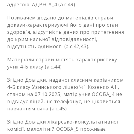
адресою: АДРЕСА_4 (а.с.49)
Позивачем додано до матеріалів справи
докази-характеризуючі його дані про стан
здоров`я, відсутність даних про притягнення
до кримінальної відповідальності,
відсутність судимості (а.с.42,43).
Матеріали справи містять характеристику
учня 4-Б класу (а.с.44).
Згідно Довідки, наданої класним керівником
4-Б класу Узинського ліцею№1 Козенко А.І.,
станом на 07.10.2025, матір учня ОСОБА_4 не
відвідує ліцей, не телефонує, не цікавиться
навчанням сина (а.с.45).
Згідно Довідки лікарсько-консультативної
комісії, малолітній ОСОБА_5 проживає