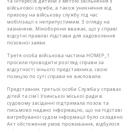
та інтересів дитини з метою звільнення з
військової служби, а також уникнення від
призову на військову службу під час
мобілізації є неприпустимим. З огляду на
зазначене, Міноборони вважає, що у справі
відсутні правові підстави для задоволення
позовної заяви.
Третя особа військова частина НОМЕР_1
просили проводити розгляд справи за
відсутності їхнього представника, свою
позицію по суті справи не висловили.
Представник третьої особи Служба у справах
дітей та сім`ї Узинської міської ради в
судовому засіданні підтримала позов та
письмово надано інформацію, що на підставі
витребуваної судом інформації було складено
Акт обстеження умов проживання, відбулося