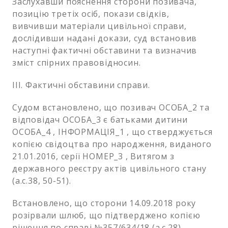
Заслухавши пояснення сторони позивача,
позицію третіх осіб, покази свідків,
вивчивши матеріали цивільної справи,
дослідивши надані докази, суд встановив
наступні фактичні обставини та визначив
зміст спірних правовідносин.
ІІІ. Фактичні обставини справи.
Судом встановлено, що позивач ОСОБА_2 та
відповідач ОСОБА_3 є батьками дитини
ОСОБА_4 , ІНФОРМАЦІЯ_1 , що стверджується
копією свідоцтва про народження, виданого
21.01.2016, серії НОМЕР_3 , Витягом з
державного реєстру актів цивільного стану
(а.с.38, 50-51).
Встановлено, що сторони 14.09.2018 року
розірвали шлюб, що підтверджено копією
рішення по справі №357/634/18 (а.с.28).