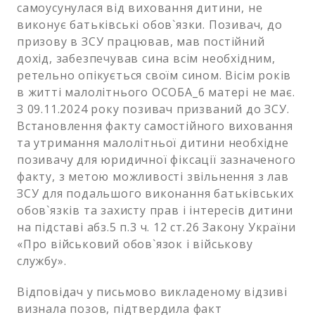
самоусунулася від виховання дитини, не
виконує батьківські обов`язки. Позивач, до
призову в ЗСУ працював, мав постійний
дохід, забезпечував сина всім необхідним,
ретельно опікується своїм сином. Вісім років
в житті малолітнього ОСОБА_6 матері не має.
З 09.11.2024 року позивач призваний до ЗСУ.
Встановлення факту самостійного виховання
та утримання малолітньої дитини необхідне
позивачу для юридичної фіксації зазначеного
факту, з метою можливості звільнення з лав
ЗСУ для подальшого виконання батьківських
обов`язків та захисту прав і інтересів дитини
на підставі абз.5 п.3 ч. 12 ст.26 Закону України
«Про військовий обов`язок і військову
службу».
Відповідач у письмово викладеному відзиві
визнала позов, підтвердила факт