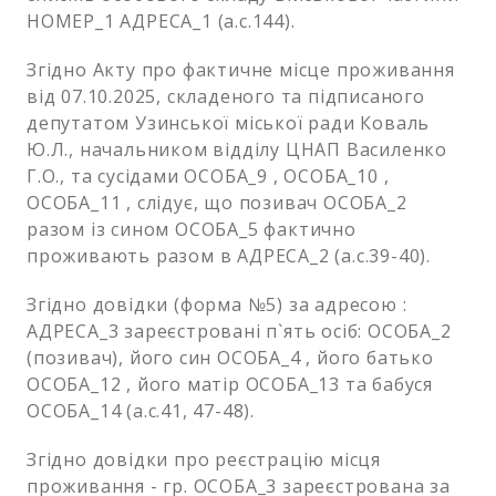
НОМЕР_1 АДРЕСА_1 (а.с.144).
Згідно Акту про фактичне місце проживання
від 07.10.2025, складеного та підписаного
депутатом Узинської міської ради Коваль
Ю.Л., начальником відділу ЦНАП Василенко
Г.О., та сусідами ОСОБА_9 , ОСОБА_10 ,
ОСОБА_11 , слідує, що позивач ОСОБА_2
разом із сином ОСОБА_5 фактично
проживають разом в АДРЕСА_2 (а.с.39-40).
Згідно довідки (форма №5) за адресою :
АДРЕСА_3 зареєстровані п`ять осіб: ОСОБА_2
(позивач), його син ОСОБА_4 , його батько
ОСОБА_12 , його матір ОСОБА_13 та бабуся
ОСОБА_14 (а.с.41, 47-48).
Згідно довідки про реєстрацію місця
проживання - гр. ОСОБА_3 зареєстрована за