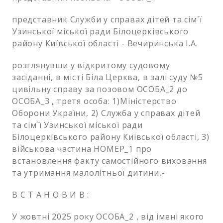
представник Служби у справах дітей та сім`ї
Узинської міської ради Білоцерківського
району Київської області - Вечиринська І.А.
розглянувши у відкритому судовому
засіданні, в місті Біла Церква, в залі суду №5
цивільну справу за позовом ОСОБА_2 до
ОСОБА_3 , третя особа: 1)Міністерство
Оборони України, 2) Служба у справах дітей
та сім`ї Узинської міської ради
Білоцерківського району Київської області, 3)
військова частина НОМЕР_1 про
встановлення факту самостійного виховання
та утримання малолітньої дитини,-
В С Т А Н О В И В :
У жовтні 2025 року ОСОБА_2 , від імені якого