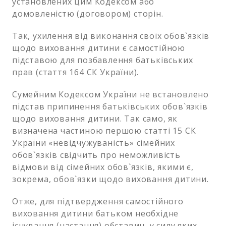
установлених цим Кодексом або
домовленістю (договором) сторін.
Так, ухилення від виконання своїх обов`язків
щодо виховання дитини є самостійною
підставою для позбавлення батьківських
прав (стаття 164 СК України).
Сумейним Кодексом України не встановлено
підстав припинення батьківських обов`язків
щодо виховання дитини. Так само, як
визначена частиною першою статті 15 СК
України «невідчужуваність» сімейних
обов`язків свідчить про неможливість
відмови від сімейних обов`язків, якими є,
зокрема, обов`язки щодо виховання дитини.
Отже, для підтвердження самостійного
виховання дитини батьком необхідне
існування (настання) обставин, у силу яких