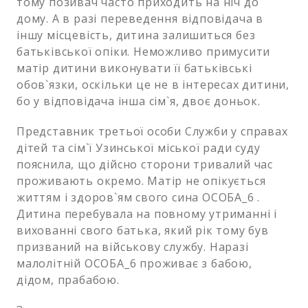
тому позивач часто приходить на ніч до
дому. А в разі переведення відповідача в
іншу місцевість, дитина залишиться без
батьківської опіки. Неможливо примусити
матір дитини виконувати її батьківські
обов`язки, оскільки це не в інтересах дитини,
бо у відповідача інша сім`я, двоє доньок.
Представник третьої особи Служби у справах
дітей та сім`ї Узинської міської ради суду
пояснила, що дійсно сторони тривалий час
проживають окремо. Матір не опікується
життям і здоров`ям свого сина ОСОБА_6 .
Дитина перебувала на повному утриманні і
вихованні свого батька, який рік тому був
призваний на військову службу. Наразі
малолітній ОСОБА_6 проживає з бабою,
дідом, прабабою.