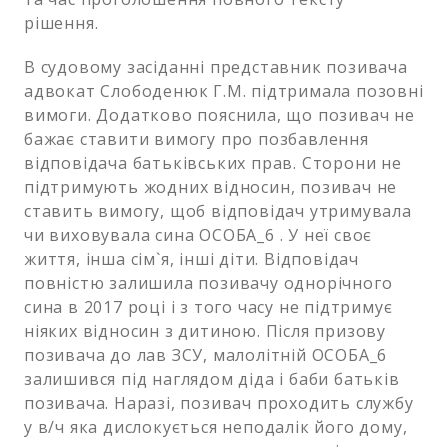
рішення.
В судовому засіданні представник позивача
адвокат Слободенюк Г.М. підтримала позовні
вимоги. Додатково пояснила, що позивач не
бажає ставити вимогу про позбавлення
відповідача батьківських прав. Сторони не
підтримують жодних відносин, позивач не
ставить вимогу, щоб відповідач утримувала
чи виховувала сина ОСОБА_6 . У неї своє
життя, інша сім`я, інші діти. Відповідач
повністю залишила позивачу однорічного
сина в 2017 році і з того часу не підтримує
ніяких відносин з дитиною. Після призову
позивача до лав ЗСУ, малолітній ОСОБА_6
залишився під наглядом діда і баби батьків
позивача. Наразі, позивач проходить службу
у в/ч яка дислокується неподалік його дому,