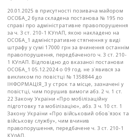
20.01.2025 в присутності позивача майором
ОСОБА_2 була складена постанова № 195 по
справі про адміністративне правопорушення
за ч. 3 ст. 210-1 КУпАП, якою накладено на
ОСОБА_1 адміністративне стягнення у виді
штрафу у сумі 17000 грн за вчинення останнім
правопорушення, передбаченого ч. 3 ст. 210-
1 КУпАП. Відповідно до вказаної постанови
ОСОБА_1 05.12.2024 о 09 год. не з`явився за
викликом по повістці № 1358844 до
ІНФОРМАЦІЯ_3 у строк та місце, зазначені у
повістці, чим порушив вимоги абз. 2 ч. 1 ст.
22 Закону України «Про мобілізаційну
підготовку та мобілізацію», абз. 3 ч. 10 ст. 1
Закону України «Про військовий обов`язок та
військову службу», чим вчинив
правопорушення, передбачене ч. 3 ст. 210-1
КУпАП.