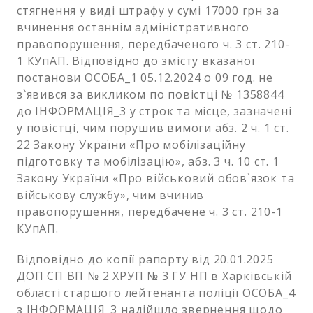
стягнення у виді штрафу у сумі 17000 грн за
вчинення останнім адміністративного
правопорушення, передбаченого ч. 3 ст. 210-
1 КУпАП. Відповідно до змісту вказаної
постанови ОСОБА_1 05.12.2024 о 09 год. не
з`явився за викликом по повістці № 1358844
до ІНФОРМАЦІЯ_3 у строк та місце, зазначені
у повістці, чим порушив вимоги абз. 2 ч. 1 ст.
22 Закону України «Про мобілізаційну
підготовку та мобілізацію», абз. 3 ч. 10 ст. 1
Закону України «Про військовий обов`язок та
військову службу», чим вчинив
правопорушення, передбачене ч. 3 ст. 210-1
КУпАП.
Відповідно до копії рапорту від 20.01.2025
ДОП СП ВП № 2 ХРУП № 3 ГУ НП в Харківській
області старшого лейтенанта поліції ОСОБА_4
з ІНФОРМАЦІЯ_3 надійшло звернення щодо