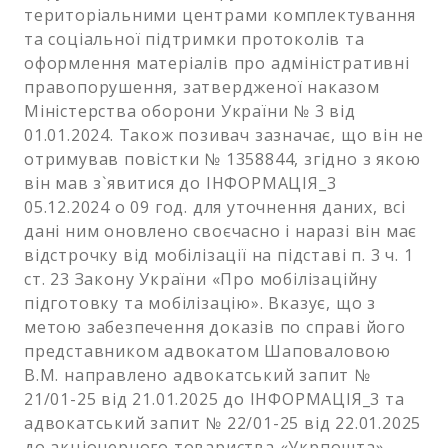
територіальними центрами комплектування
та соціальної підтримки протоколів та
оформлення матеріалів про адміністративні
правопорушення, затвердженої наказом
Міністерства оборони України № 3 від
01.01.2024. Також позивач зазначає, що він не
отримував повістки № 1358844, згідно з якою
він мав з`явитися до ІНФОРМАЦІЯ_3
05.12.2024 о 09 год. для уточнення даних, всі
дані ним оновлено своєчасно і наразі він має
відстрочку від мобілізації на підставі п. 3 ч. 1
ст. 23 Закону України «Про мобілізаційну
підготовку та мобілізацію». Вказує, що з
метою забезпечення доказів по справі його
представником адвокатом Шаповаловою
В.М. направлено адвокатський запит №
21/01-25 від 21.01.2025 до ІНФОРМАЦІЯ_3 та
адвокатський запит № 22/01-25 від 22.01.2025
до акціонерного товариства «Укрпошта»,