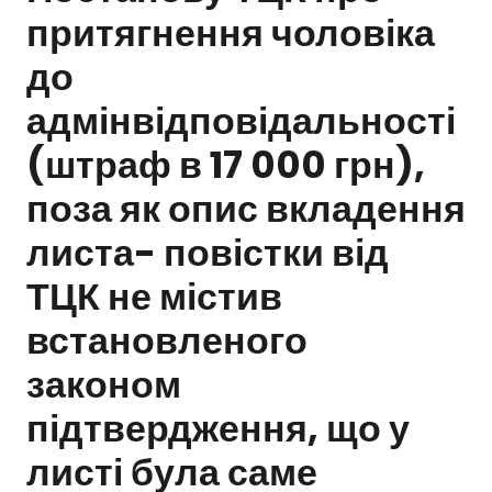
притягнення чоловіка
Залишити заявку
до
адмінвідповідальності
(штраф в 17 000 грн),
поза як опис вкладення
листа- повістки від
ТЦК не містив
встановленого
законом
підтвердження, що у
листі була саме