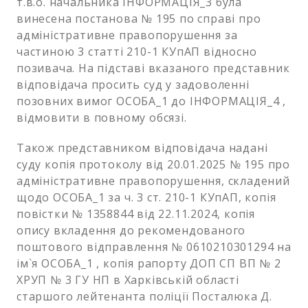
т.в.о. начальника ІНФОРМАЦІЯ_3 була
винесена постанова № 195 по справі про
адміністративне правопорушення за
частиною 3 статті 210-1 КУпАП відносно
позивача. На підставі вказаного представник
відповідача просить суд у задоволенні
позовних вимог ОСОБА_1 до ІНФОРМАЦІЯ_4 ,
відмовити в повному обсязі.
Також представником відповідача надані
суду копія протоколу від 20.01.2025 № 195 про
адміністративне правопорушення, складений
щодо ОСОБА_1 за ч. 3 ст. 210-1 КУпАП, копія
повістки № 1358844 від 22.11.2024, копія
опису вкладення до рекомендованого
поштового відправлення № 0610210301294 на
ім`я ОСОБА_1 , копія рапорту ДОП СП ВП № 2
ХРУП № 3 ГУ НП в Харківській області
старшого лейтенанта поліції Посталюка Д.