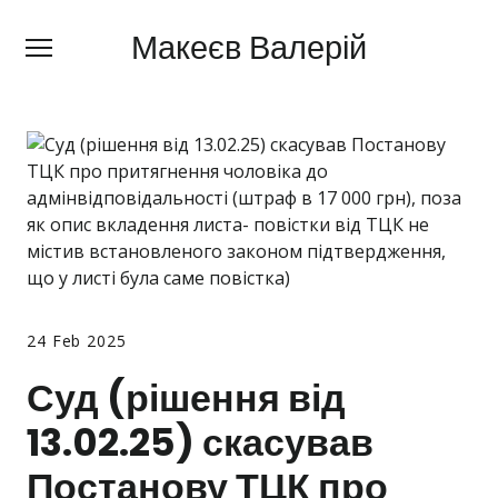
Макеєв Валерій
Макеєв Валерій
+380 (
63) 505 62 18
Про мене
Сфери діяльності
Правила
Ціни
Блог
24 Feb 2025
Контакти
Суд (рішення від
13.02.25) скасував
Про мобілізацію
Постанову ТЦК про
Новини