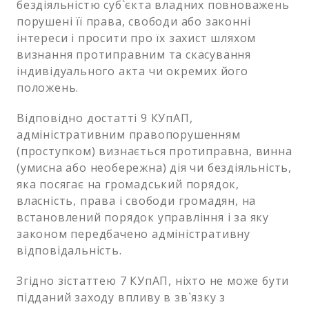
бездіяльністю суб`єкта владних повноважень
порушені її права, свободи або законні
інтереси і просити про їх захист шляхом
визнання протиправним та скасування
індивідуального акта чи окремих його
положень.
Відповідно достатті 9 КУпАП,
адміністративним правопорушенням
(проступком) визнається протиправна, винна
(умисна або необережна) дія чи бездіяльність,
яка посягає на громадський порядок,
власність, права і свободи громадян, на
встановлений порядок управління і за яку
законом передбачено адміністративну
відповідальність.
Згідно зістаттею 7 КУпАП, ніхто не може бути
підданий заходу впливу в зв`язку з