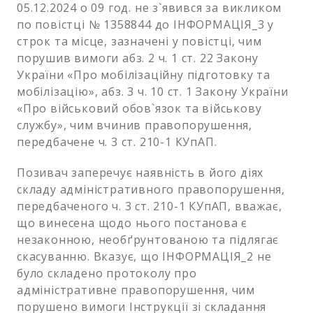
05.12.2024 о 09 год. не з`явився за викликом
по повістці № 1358844 до ІНФОРМАЦІЯ_3 у
строк та місце, зазначені у повістці, чим
порушив вимоги абз. 2 ч. 1 ст. 22 Закону
України «Про мобілізаційну підготовку та
мобілізацію», абз. 3 ч. 10 ст. 1 Закону України
«Про військовий обов`язок та військову
службу», чим вчинив правопорушення,
передбачене ч. 3 ст. 210-1 КУпАП.
Позивач заперечує наявність в його діях
складу адміністративного правопорушення,
передбаченого ч. 3 ст. 210-1 КУпАП, вважає,
що винесена щодо нього постанова є
незаконною, необґрунтованою та підлягає
скасуванню. Вказує, що ІНФОРМАЦІЯ_2 не
було складено протоколу про
адміністративне правопорушення, чим
порушено вимоги Інструкції зі складання