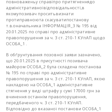
повноваженьу справіпро притягненнядо
адміністративноївідповідальності,в
якомупозивач проситьвизнати
протиправноюта скасуватипостанову
т.в.оначальника ІНФОРМАЦІЯ_3 № 195 від
20.01.2025 по справі про адміністративне
правопорушення за ч. 3 ст. 210-1 КУпАП щодо
ОСОБА_1 .
В обґрунтування позовної заяви зазначено,
що 20.01.2025 в присутності позивача
майором ОСОБА_2 була складена постанова
№ 195 по справі про адміністративне
правопорушення за ч. 3 ст. 210-1 КУпАП, якою
накладено на ОСОБА_1 адміністративне
стягнення у виді штрафу у сумі 17000 грн за
вчинення останнім правопорушення,
передбаченого ч. 3 ст. 210-1 КУпАП.
Відповідно до вказаної постанови ОСОБА_1