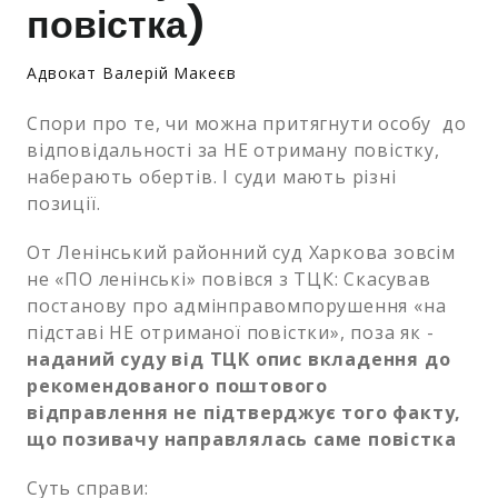
повістка)
Адвокат Валерій Макеєв
Спори про те, чи можна притягнути особу до
відповідальності за НЕ отриману повістку,
наберають обертів. І суди мають різні
позиції.
От Ленінський районний суд Харкова зовсім
не «ПО ленінські» повівся з ТЦК: Скасував
постанову про адмінправомпорушення «на
підставі НЕ отриманої повістки», поза як -
наданий суду від ТЦК опис вкладення до
рекомендованого поштового
відправлення не підтверджує того факту,
що позивачу направлялась саме повістка
Суть справи: