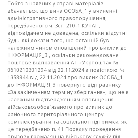
Тобто з наявних у справі матеріалів
вбачається, що вина ОСОБА_1 у вчиненні
адміністративного правопорушення,
передбаченого ч. 3ст. 210-1 КУпАП,
відповідачем не доведена, оскільки відсутні
будь-які докази того, що останній був
належним чином оповіщений про виклик до
ІНФОРМАЦІЯ_3 , оскільки рекомендоване
поштове відправлення АТ «Укрпошта» №
0610210301294 від 22.11.2024 з повісткою №
1358844 від 22.11.2024 про виклик ОСОБА_1
до ІНФОРМАЦІЯ_3 повернуто відправнику
«За закінченням терміну зберігання», що не є
належним підтвердженням оповіщення
військовозобов`язаного про виклик до
районного територіального центру
комплектування та соціальної підтримки, як
це передбачено п. 41 Порядку проведення
призову громадян на військову службу під