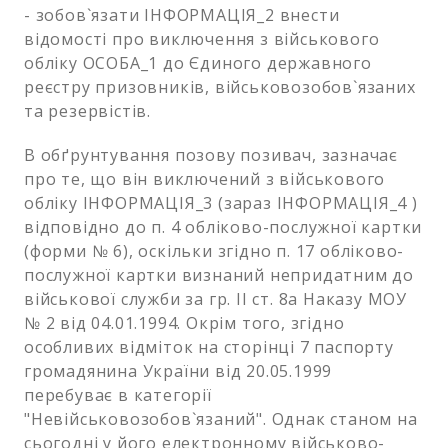
- зобов`язати ІНФОРМАЦІЯ_2 внести
відомості про виключення з військового
обліку ОСОБА_1 до Єдиного державного
реєстру призовників, військовозобов`язаних
та резервістів.
В обґрунтування позову позивач, зазначає
про те, що він виключений з військового
обліку ІНФОРМАЦІЯ_3 (зараз ІНФОРМАЦІЯ_4 )
відповідно до п. 4 обліково-послужної картки
(форми № 6), оскільки згідно п. 17 обліково-
послужної картки визнаний непридатним до
військової служби за гр. II ст. 8а Наказу МОУ
№ 2 від 04.01.1994. Окрім того, згідно
особливих відміток на сторінці 7 паспорту
громадянина України від 20.05.1999
перебуває в категорії
"Невійськовозобов`язаний". Однак станом на
сьогодні у його електронному військово-