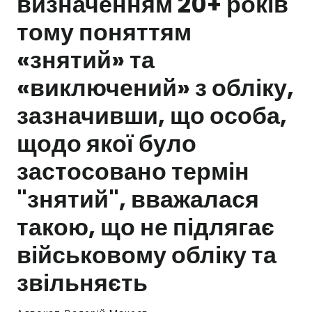
визначенням 20+ років
тому поняттям
Залишити заявку
«знятий» та
«виключений» з обліку,
зазначивши, що особа,
щодо якої було
застосовано термін
"знятий", вважалася
такою, що не підлягає
військовому обліку та
звільняєть