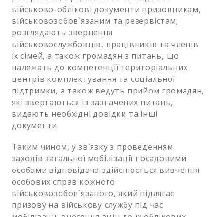
військово-облікові документи призовникам,
військовозобов`язаним та резервістам;
розглядають звернення
військовослужбовців, працівників та членів
їх сімей, а також громадян з питань, що
належать до компетенції територіальних
центрів комплектування та соціальної
підтримки, а також ведуть прийом громадян,
які звертаються із зазначених питань,
видають необхідні довідки та інші
документи.
Таким чином, у зв`язку з проведенням
заходів загальної мобілізації посадовими
особами відповідача здійснюється вивчення
особових справ кожного
військовозобов`язаного, який підлягає
призову на військову службу під час
мобілізації, внесення змін до їх облікових