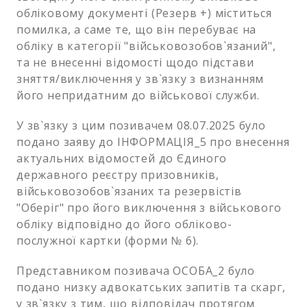
обліковому документі (Резерв +) міститься
помилка, а саме те, що він перебуває на
обліку в категорії "військовозобов`язаний",
та не внесенні відомості щодо підстави
зняття/виключення у зв`язку з визнанням
його непридатним до військової служби.
У зв`язку з цим позивачем 08.07.2025 було
подано заяву до ІНФОРМАЦІЯ_5 про внесення
актуальних відомостей до Єдиного
державного реєстру призовників,
військовозобов`язаних та резервістів
"Оберіг" про його виключення з військового
обліку відповідно до його обліково-
послужної картки (форми № 6).
Представником позивача ОСОБА_2 було
подано низку адвокатських запитів та скарг,
у зв`язку з тим, що відповідач протягом