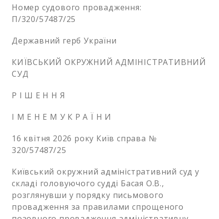
Номер судового провадження:
П/320/57487/25
Державний герб України
КИЇВСЬКИЙ ОКРУЖНИЙ АДМІНІСТРАТИВНИЙ
СУД
Р І Ш Е Н Н Я
І М Е Н Е М У К Р А Ї Н И
16 квітня 2026 року Київ справа №
320/57487/25
Київський окружний адміністративний суд у
складі головуючого судді Басая О.В.,
розглянувши у порядку письмового
провадження за правилами спрощеного
позовного провадження адміністративну