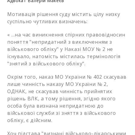
Адвокат Валерій Макеєв
Мотивація рішення суду містить цілу низку
суспільно чутливих визначень:
« …на час виникнення спірних правовідносин
поняття "непридатний з виключенням з
військового обліку" у Наказі МОУ № 2 не
існувало, натомість містилась термінологія
"знятий з військового обліку".
Окрім того, наказ МО України № 402 скасував
лише чинність наказу МО України № 2,
ОДНАК, не скасував чинність прийнятих
рішень ВЛК, а тому рішення, згідно якого
особа була визнана непридатною до
військової служби зі зняття з військового
обліку, є дійсним.
Хоч підстава "визнані військово-лікарськими