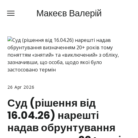
Макеєв Валерій
Макеєв Валерій
+380 (
63) 505 62 18
Про мене
Сфери діяльності
Правила
Ціни
26 Apr 2026
Блог
Суд (рішення від
Контакти
16.04.26) нарешті
Про мобілізацію
надав обрунтування
Новини