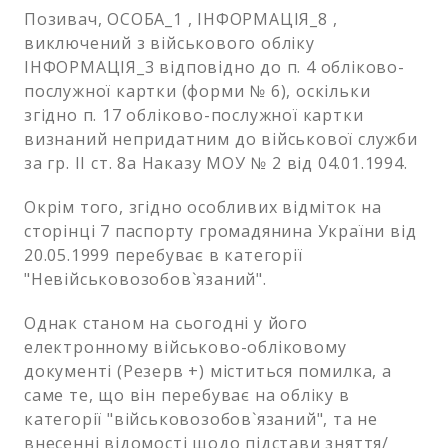
Позивач, ОСОБА_1 , ІНФОРМАЦІЯ_8 ,
виключений з військового обліку
ІНФОРМАЦІЯ_3 відповідно до п. 4 обліково-
послужної картки (форми № 6), оскільки
згідно п. 17 обліково-послужної картки
визнаний непридатним до військової служби
за гр. II ст. 8а Наказу МОУ № 2 від 04.01.1994.
Окрім того, згідно особливих відміток на
сторінці 7 паспорту громадянина України від
20.05.1999 перебуває в категорії
"Невійськовозобов`язаний".
Однак станом на сьогодні у його
електронному військово-обліковому
документі (Резерв +) міститься помилка, а
саме те, що він перебуває на обліку в
категорії "військовозобов`язаний", та не
внесенні відомості щодо підстави зняття/