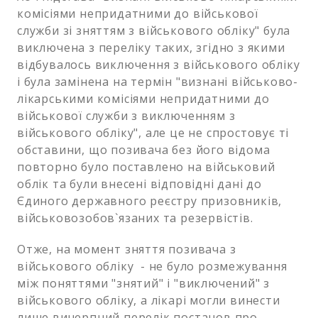
комісіями непридатними до військової
служби зі зняттям з військового обліку" була
виключена з переліку таких, згідно з якими
відбувалось виключення з військового обліку
і була замінена на термін "визнані військово-
лікарськими комісіями непридатними до
військової служби з виключенням з
військового обліку", але це не спростовує ті
обставини, що позивача без його відома
повторно було поставлено на військовий
облік та були внесені відповідні дані до
Єдиного державного реєстру призовників,
військовозобов`язаних та резервістів.
Отже, на момент зняття позивача з
військового обліку - не було розмежування
між поняттями "знятий" і "виключений" з
військового обліку, а лікарі могли винести
лише вичерпний перелік постанов про