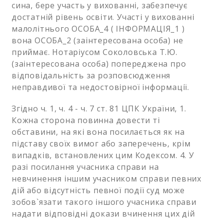
сина, бере участь у вихованні, забезпечує
достатній рівень освіти. Участі у вихованні
малолітнього ОСОБА_4 ( ІНФОРМАЦІЯ_1 )
вона ОСОБА_2 (заінтересована особа) не
приймає. Нотаріусом Соколовська Т.Ю.
(заінтересована особа) попереджена про
відповідальність за розповсюдження
неправдивої та недостовірної інформації.
Згідно ч. 1, ч. 4 - ч. 7 ст. 81 ЦПК України, 1.
Кожна сторона повинна довести ті
обставини, на які вона посилається як на
підставу своїх вимог або заперечень, крім
випадків, встановлених цим Кодексом. 4. У
разі посилання учасника справи на
невчинення іншим учасником справи певних
дій або відсутність певної події суд може
зобов`язати такого іншого учасника справи
надати відповідні докази вчинення цих дій