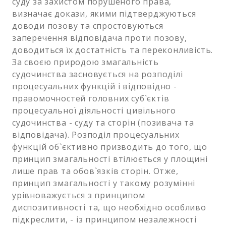
суду за захистом порушеного права,
визначає докази, якими підтверджуються
доводи позову та спростовуються
заперечення відповідача проти позову,
доводиться їх достатність та переконливість.
За своєю природою змагальність
судочинства засновується на розподілі
процесуальних функцій і відповідно -
правомочностей головних суб`єктів
процесуальної діяльності цивільного
судочинства - суду та сторін (позивача та
відповідача). Розподіл процесуальних
функцій об`єктивно призводить до того, що
принцип змагальності втілюється у площині
лише прав та обов`язків сторін. Отже,
принцип змагальності у такому розумінні
урівноважується з принципом
диспозитивності та, що необхідно особливо
підкреслити, - із принципом незалежності