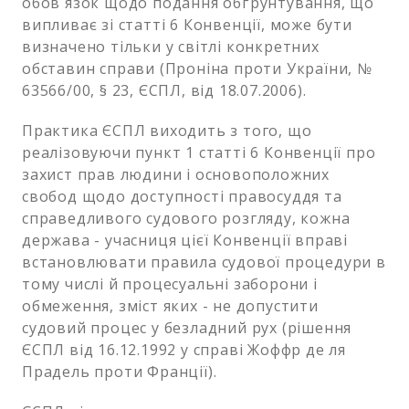
обов`язок щодо подання обґрунтування, що
випливає зі статті 6 Конвенції, може бути
визначено тільки у світлі конкретних
обставин справи (Проніна проти України, №
63566/00, § 23, ЄСПЛ, від 18.07.2006).
Практика ЄСПЛ виходить з того, що
реалізовуючи пункт 1 статті 6 Конвенції про
захист прав людини і основоположних
свобод щодо доступності правосуддя та
справедливого судового розгляду, кожна
держава - учасниця цієї Конвенції вправі
встановлювати правила судової процедури в
тому числі й процесуальні заборони і
обмеження, зміст яких - не допустити
судовий процес у безладний рух (рішення
ЄСПЛ від 16.12.1992 у справі Жоффр де ля
Прадель проти Франції).