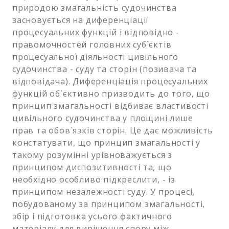
природою змагальність судочинства
засновується на диференціації
процесуальних функцій і відповідно -
правомочностей головних суб`єктів
процесуальної діяльності цивільного
судочинства - суду та сторін (позивача та
відповідача). Диференціація процесуальних
функцій об`єктивно призводить до того, що
принцип змагальності відбиває властивості
цивільного судочинства у площині лише
прав та обов`язків сторін. Це дає можливість
констатувати, що принцип змагальності у
такому розумінні урівноважується з
принципом диспозитивності та, що
необхідно особливо підкреслити, - із
принципом незалежності суду. У процесі,
побудованому за принципом змагальності,
збір і підготовка усього фактичного
матеріалу для вирішення спору між