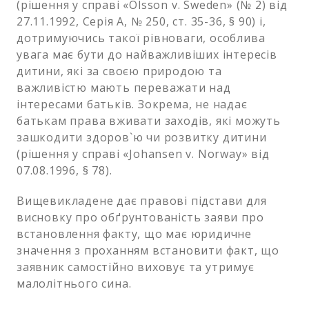
(рішення у справі «Olsson v. Sweden» (№ 2) від
27.11.1992, Серія A, № 250, ст. 35-36, § 90) і,
дотримуючись такої рівноваги, особлива
увага має бути до найважливіших інтересів
дитини, які за своєю природою та
важливістю мають переважати над
інтересами батьків. Зокрема, не надає
батькам права вживати заходів, які можуть
зашкодити здоров`ю чи розвитку дитини
(рішення у справі «Johansen v. Norway» від
07.08.1996, § 78).
Вищевикладене дає правові підстави для
висновку про обґрунтованість заяви про
встановлення факту, що має юридичне
значення з проханням встановити факт, що
заявник самостійно виховує та утримує
малолітнього сина.