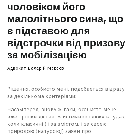
чоловіком його
Залишити заявку
малолітнього сина, що
є підставою для
відстрочки від призову
за мобілізацією
Адвокат Валерій Макеєв
Рішення, особисто мені, подобається відразу
за декількома критеріями:
Насамперед: знову ж таки, особисто мене
вже трішки дістав «системний глюк» в судах,
коли класичні ( і за змістом, і за своєю
природою (натуроюJ) заяви про