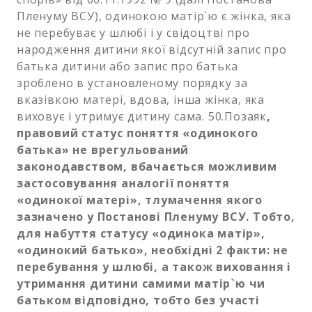
Пленуму ВСУ), одинокою матір`ю є жінка, яка
не перебуває у шлюбі і у свідоцтві про
народження дитини якої відсутній запис про
батька дитини або запис про батька
зроблено в установленому порядку за
вказівкою матері, вдова, інша жінка, яка
виховує і утримує дитину сама. 50.Позаяк
,
правовий статус поняття «одинокого
батька» не врегульований
законодавством, вбачається можливим
застосовування аналогії поняття
«одинокої матері», тлумачення якого
зазначено у Постанові Пленуму ВСУ. Тобто,
для набуття статусу «одинока матір»,
«одинокий батько», необхідні 2 факти: не
перебування у шлюбі, а також виховання і
утримання дитини самими матір`ю чи
батьком відповідно, тобто без участі