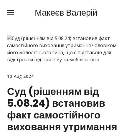
Макеєв Валерій
Макеєв Валерій
+380 (
63) 505 62 18
Про мене
Сфери діяльності
Правила
Ціни
10 Aug 2024
Суд (рішенням від
Блог
5.08.24) встановив
Контакти
факт самостійного
Про мобілізацію
виховання утримання
Новини