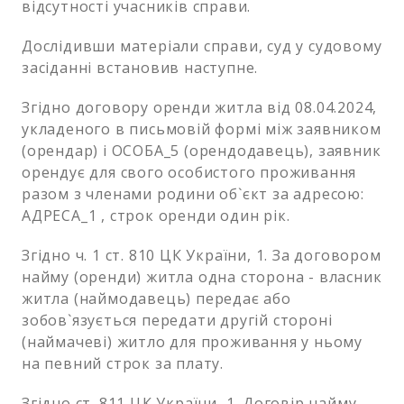
відсутності учасників справи.
Дослідивши матеріали справи, суд у судовому
засіданні встановив наступне.
Згідно договору оренди житла від 08.04.2024,
укладеного в письмовій формі між заявником
(орендар) і ОСОБА_5 (орендодавець), заявник
орендує для свого особистого проживання
разом з членами родини об`єкт за адресою:
АДРЕСА_1 , строк оренди один рік.
Згідно ч. 1 ст. 810 ЦК України, 1. За договором
найму (оренди) житла одна сторона - власник
житла (наймодавець) передає або
зобов`язується передати другій стороні
(наймачеві) житло для проживання у ньому
на певний строк за плату.
Згідно ст. 811 ЦК України, 1. Договір найму