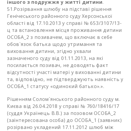
іншого з подружжя у житті дитини
.
51.Розірвання шлюбу на підставі рішення
Генічеського районного суду Херсонської
області від 17.10.2013 у справі № 653/3107/13-
ц та встановлення місця проживання дитини
ОСОБА_2 з позивачем, що включає в себе
обов`язок батька щодо утримання та
виховання дитини, згідно ухвали
зазначеного суду від 01.11.2013, на які
посилається позивач, не доводять факт
відсутності участі матері у вихованні дитини
та, відповідно, не підтверджують наявність у
ОСОБА_1 статусу «одинокий батько».».
Рішенням Солом`янського районного суду м.
Києва від 26.04.2018 у справі № 760/18416/17
(суддя Українець В.В.) за позовом ОСОБА_2
(заінтересована особа) до ОСОБА_1 (заявник)
розірвано укладений 17.11.2012 шлюб між