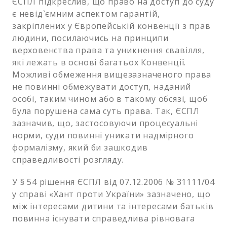
ЄСПЛ підкреслив, що право на доступ до суду
є невід`ємним аспектом гарантій,
закріплених у Європейській конвенції з прав
людини, посилаючись на принципи
верховенства права та уникнення свавілля,
які лежать в основі багатьох Конвенції.
Можливі обмеження вищезазначеного права
не повинні обмежувати доступ, наданий
особі, таким чином або в такому обсязі, щоб
була порушена сама суть права. Так, ЄСПЛ
зазначив, що, застосовуючи процесуальні
норми, суди повинні уникати надмірного
формалізму, який би зашкодив
справедливості розгляду.
У § 54 рішення ЄСПЛ від 07.12.2006 № 31111/04
у справі «Хант проти України» зазначено, що
між інтересами дитини та інтересами батьків
повинна існувати справедлива рівновага