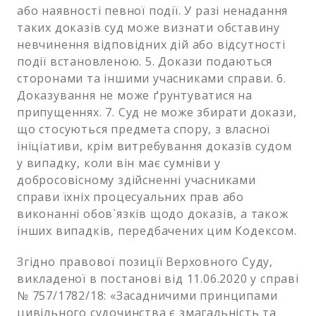
або наявності певної події. У разі ненадання
таких доказів суд може визнати обставину
невчинення відповідних дій або відсутності
події встановленою. 5. Докази подаються
сторонами та іншими учасниками справи. 6.
Доказування не може ґрунтуватися на
припущеннях. 7. Суд не може збирати докази,
що стосуються предмета спору, з власної
ініціативи, крім витребування доказів судом
у випадку, коли він має сумніви у
добросовісному здійсненні учасниками
справи їхніх процесуальних прав або
виконанні обов`язків щодо доказів, а також
інших випадків, передбачених цим Кодексом.
Згідно правової позиції Верховного Суду,
викладеної в постанові від 11.06.2020 у справі
№ 757/1782/18: «Засадничими принципами
цивільного судочинства є змагальність та