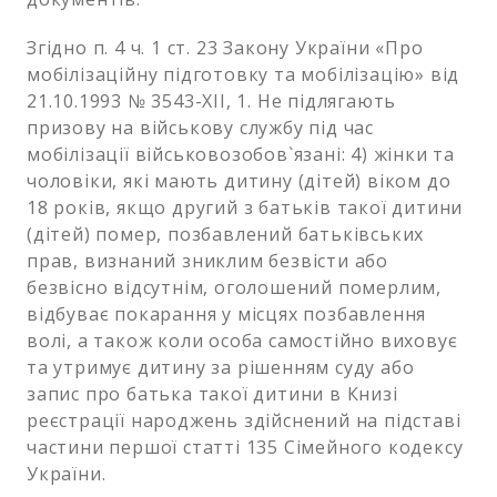
Згідно п. 4 ч. 1 ст. 23 Закону України «Про
мобілізаційну підготовку та мобілізацію» від
21.10.1993 № 3543-ХІІ, 1. Не підлягають
призову на військову службу під час
мобілізації військовозобов`язані: 4) жінки та
чоловіки, які мають дитину (дітей) віком до
18 років, якщо другий з батьків такої дитини
(дітей) помер, позбавлений батьківських
прав, визнаний зниклим безвісти або
безвісно відсутнім, оголошений померлим,
відбуває покарання у місцях позбавлення
волі, а також коли особа самостійно виховує
та утримує дитину за рішенням суду або
запис про батька такої дитини в Книзі
реєстрації народжень здійснений на підставі
частини першої статті 135 Сімейного кодексу
України.