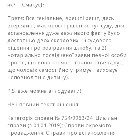
як?, - СмакуєJ?
Третє: Все геніальне, врешті решт, десь
всередині, має прості рішення: тут суду, для
встановлення дуже важливого факту було
достатньо двох складових: 1) судового
рішення про розірвання шлюбу, та 2)
нотаріально посвідченої заяви певної особи
про те, що вона «точно- точно» стверджує,
що чоловік самостійно утримує і виховує
неповнолітню дитину).
P.S. вже можна аплодувати)
НУ і повний текст рішення:
Категорія справи № 754/9963/24: Цивільні
справи (з 01.01.2019); Справи окремого
провадження; Справи про встановлення