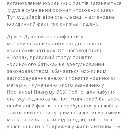
встановлення юридичних фактів заганяються
у дуже сумнівний формат «позовних заяв» .
Тут суд зберіг вірність класиці – встановив
юридичний факт «як книжка пише»).
Друге: Дуже смачна дифініція у
мотивувальній частині, щодо поняття
«одинокий батько». От, насолодітьсяJ:
«Позаяк, правовий статус поняття
«одинокого батька» не врегульований
законодавством, вбачається можливим
застосовування аналогії поняття «одинокої
матері», тлумачення якого зазначено у
Постанові Пленуму ВСУ. Тобто, для набуття
статусу «одинока матір», «одинокий батько»,
необхідні 2 факти: не перебування у шлюбі, а
також виховання і утримання дитини самими
матір`ю чи батьком відповідно, тобто без
участі іншого з подружжя у житті дитини». Ну