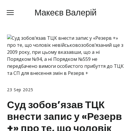
Макеєв Валерій
Макеєв Валерій
+380 (
63) 505 62 18
Про мене
Сфери діяльності
Правила
Ціни
Блог
23 Sep 2025
Контакти
Суд зобов’язав ТЦК
внести запис у «Резерв
Про мобілізацію
+» про те, що чоловік
Новини