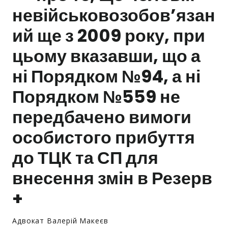
невійськовозобов’язан
Залишити заявку
ий ще з 2009 року, при
цьому вказавши, що а
ні Порядком №94, а ні
Порядком №559 не
передбачено вимоги
особистого прибуття
до ТЦК та СП для
внесення змін в Резерв
+
Адвокат Валерій Макеєв