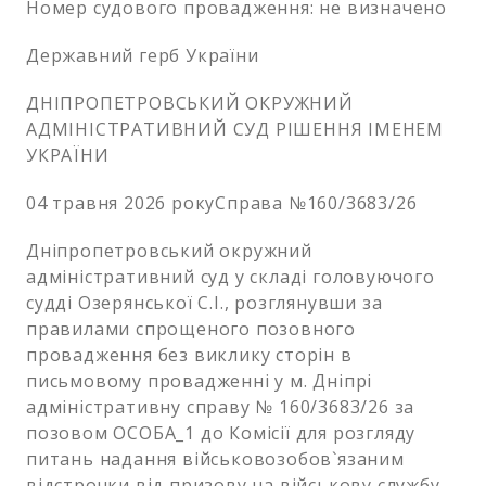
Номер судового провадження: не визначено
Державний герб України
ДНІПРОПЕТРОВСЬКИЙ ОКРУЖНИЙ
АДМІНІСТРАТИВНИЙ СУД РІШЕННЯ ІМЕНЕМ
УКРАЇНИ
04 травня 2026 рокуСправа №160/3683/26
Дніпропетровський окружний
адміністративний суд у складі головуючого
судді Озерянської С.І., розглянувши за
правилами спрощеного позовного
провадження без виклику сторін в
письмовому провадженні у м. Дніпрі
адміністративну справу № 160/3683/26 за
позовом ОСОБА_1 до Комісії для розгляду
питань надання військовозобов`язаним
відстрочки від призову на військову службу