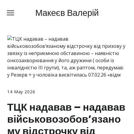
Макеєв Валерій
Макеєв Валерій
+380 (
63) 505 62 18
Про мене
Сфери діяльності
Правила
Ціни
Блог
14 May 2026
Контакти
ТЦК надавав – надавав
військовозобов’язано
Про мобілізацію
му відстрочку від
Новини