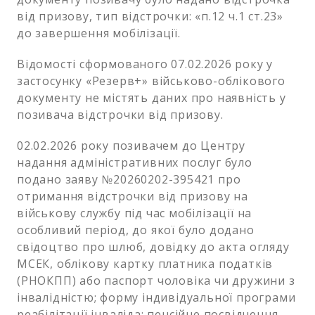
від призову, тип відстрочки: «п.12 ч.1 ст.23»
до завершення мобілізації.
Відомості сформованого 07.02.2026 року у
застосунку «Резерв+» військово-облікового
документу не містять даних про наявність у
позивача відстрочки від призову.
02.02.2026 року позивачем до Центру
надання адміністративних послуг було
подано заяву №20260202-395421 про
отримання відстрочки від призову на
військову службу під час мобілізації на
особливий період, до якої було додано
свідоцтво про шлюб, довідку до акта огляду
МСЕК, облікову картку платника податків
(РНОКПП) або паспорт чоловіка чи дружини з
інвалідністю; форму індивідуальної програми
реабілітації інваліда; пенсійне посвідчення.