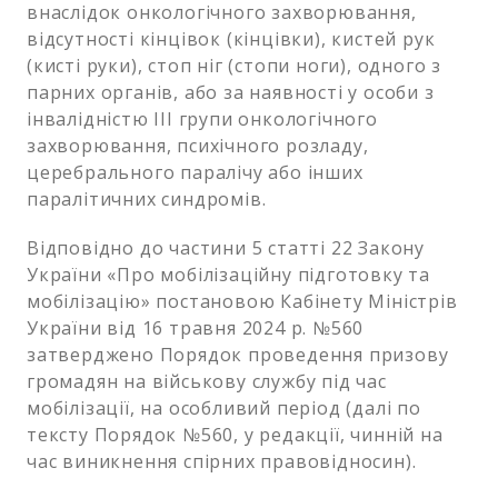
внаслідок онкологічного захворювання,
відсутності кінцівок (кінцівки), кистей рук
(кисті руки), стоп ніг (стопи ноги), одного з
парних органів, або за наявності у особи з
інвалідністю III групи онкологічного
захворювання, психічного розладу,
церебрального паралічу або інших
паралітичних синдромів.
Відповідно до частини 5 статті 22 Закону
України «Про мобілізаційну підготовку та
мобілізацію» постановою Кабінету Міністрів
України від 16 травня 2024 р. №560
затверджено Порядок проведення призову
громадян на військову службу під час
мобілізації, на особливий період (далі по
тексту Порядок №560, у редакції, чинній на
час виникнення спірних правовідносин).