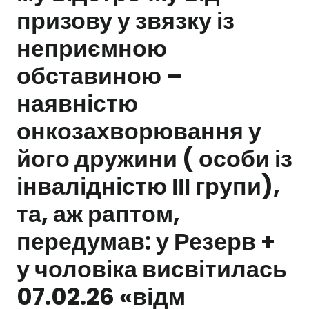
призову у звязку із
Залишити заявку
неприємною
обставиною –
наявністю
онкозахворювання у
його дружини ( особи із
інвалідністю ІІІ групи),
та, аж раптом,
передумав: у Резерв +
у чоловіка висвітилась
07.02.26 «відм