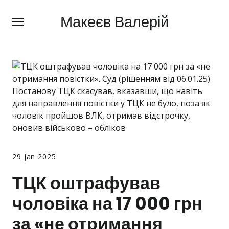
Макеєв Валерій
Макеєв Валерій
+380 (
63) 505 62 18
Про мене
Сфери діяльності
Правила
Ціни
Блог
29 Jan 2025
Контакти
ТЦК оштрафував
чоловіка на 17 000 грн
Про мобілізацію
за «не отримання
Новини