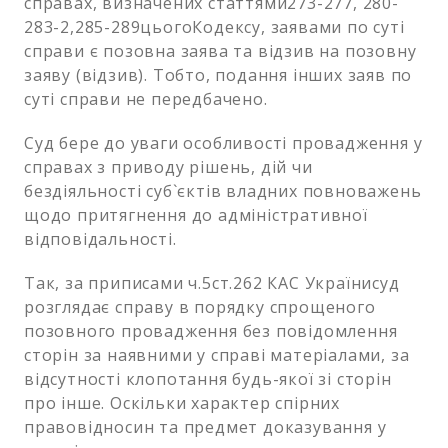
справах, визначених статтями273-277, 280-
283-2,285-289цьогоКодексу, заявами по суті
справи є позовна заява та відзив на позовну
заяву (відзив). Тобто, подання інших заяв по
суті справи не передбачено.
Суд бере до уваги особливості провадження у
справах з приводу рішень, дій чи
бездіяльності суб`єктів владних повноважень
щодо притягнення до адміністративної
відповідальності.
Так, за приписами ч.5ст.262 КАС Українисуд
розглядає справу в порядку спрощеного
позовного провадження без повідомлення
сторін за наявними у справі матеріалами, за
відсутності клопотання будь-якої зі сторін
про інше. Оскільки характер спірних
правовідносин та предмет доказування у