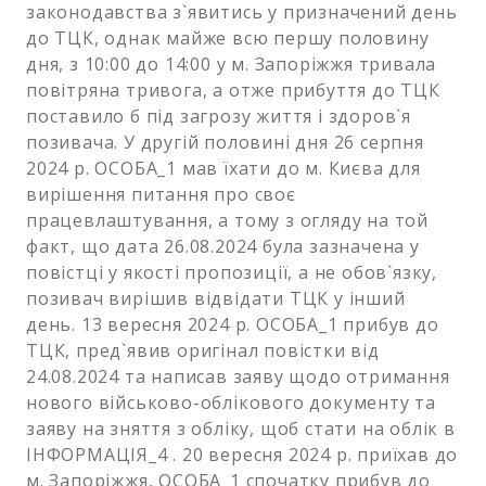
законодавства з`явитись у призначений день
до ТЦК, однак майже всю першу половину
дня, з 10:00 до 14:00 у м. Запоріжжя тривала
повітряна тривога, а отже прибуття до ТЦК
поставило б під загрозу життя і здоров`я
позивача. У другій половині дня 26 серпня
2024 р. ОСОБА_1 мав їхати до м. Києва для
вирішення питання про своє
працевлаштування, а тому з огляду на той
факт, що дата 26.08.2024 була зазначена у
повістці у якості пропозиції, а не обов`язку,
позивач вирішив відвідати ТЦК у інший
день. 13 вересня 2024 р. ОСОБА_1 прибув до
ТЦК, пред`явив оригінал повістки від
24.08.2024 та написав заяву щодо отримання
нового військово-облікового документу та
заяву на зняття з обліку, щоб стати на облік в
ІНФОРМАЦІЯ_4 . 20 вересня 2024 р. приїхав до
м. Запоріжжя, ОСОБА_1 спочатку прибув до