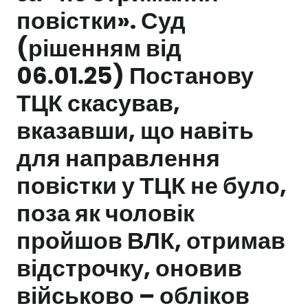
повістки». Суд
Залишити заявку
(рішенням від
06.01.25) Постанову
ТЦК скасував,
вказавши, що навіть
для направлення
повістки у ТЦК не було,
поза як чоловік
пройшов ВЛК, отримав
відстрочку, оновив
військово – обліков