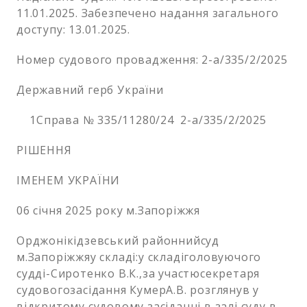
11.01.2025. Забезпечено надання загального
доступу: 13.01.2025.
Номер судового провадження: 2-а/335/2/2025
Державний герб України
1Справа № 335/11280/24 2-а/335/2/2025
РІШЕННЯ
ІМЕНЕМ УКРАЇНИ
06 січня 2025 року м.Запоріжжя
Орджонікідзевський районнийсуд
м.Запоріжжяу складі:у складіголовуючого
судді-Сиротенко В.К.,за участюсекретаря
судовогозасідання КумерА.В. розглянув у
відкритому судовому засіданні в залі суду в