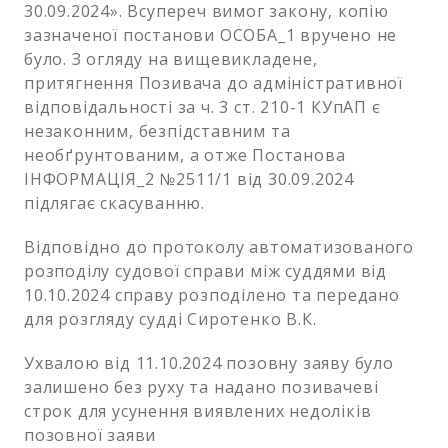
30.09.2024». Всупереч вимог закону, копію
зазначеної постанови ОСОБА_1 вручено не
було. З огляду на вищевикладене,
притягнення Позивача до адміністративної
відповідальності за ч. 3 ст. 210-1 КУпАП є
незаконним, безпідставним та
необґрунтованим, а отже Постанова
ІНФОРМАЦІЯ_2 №2511/1 від 30.09.2024
підлягає скасуванню.
Відповідно до протоколу автоматизованого
розподілу судової справи між суддями від
10.10.2024 справу розподілено та передано
для розгляду судді Сиротенко В.К.
Ухвалою від 11.10.2024 позовну заяву було
залишено без руху та надано позивачеві
строк для усунення виявлених недоліків
позовної заяви