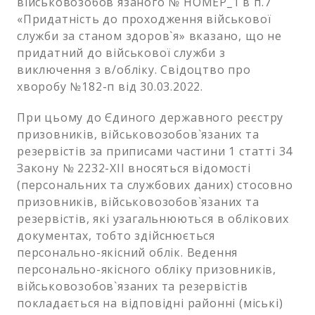
військовозобов`язаного № НОМЕР_1 в п.7
«Придатність до проходження військової
служби за станом здоров`я» вказано, що не
придатний до військової служби з
виключення з в/обліку. Свідоцтво про
хворобу №182-п від 30.03.2022.
При цьому до Єдиного державного реєстру
призовників, військовозобов`язаних та
резервістів за приписами частини 1 статті 34
Закону № 2232-XII вносяться відомості
(персональних та службових даних) стосовно
призовників, військовозобов`язаних та
резервістів, які узагальнюються в облікових
документах, тобто здійснюється
персонально-якісний облік. Ведення
персонально-якісного обліку призовників,
військовозобов`язаних та резервістів
покладається на відповідні районні (міські)