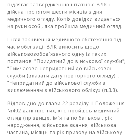
підлягає затвердженню штатною ВЛК і
дійсна протягом шести місяців з дня
медичного огляду. Копія довідки видається
на руки особі, яка пройшла медичний огляд.
Після закінчення медичного обстеження під
час мобілізації ВЛК виносить щодо
військовозобов`язаного одну із таких
постанов: "Придатний до військової служби";
"Тимчасово непридатний до військової
служби (вказати дату повторного огляду)";
"Непридатний до військової служби з
виключенням з військового обліку» (п.3.8).
Відповідно до глави 22 розділу ІІ Положення
№402 дані про тих, хто пройшов медичний
огляд (прізвище, ім`я та по батькові, рік
народження, військове звання, військова
частина, місяць та рік призову на військову