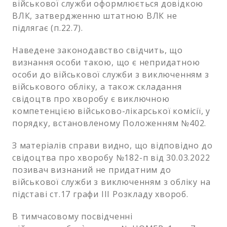
військової служби оформлюється довідкою
ВЛК, затвердженню штатною ВЛК не
підлягає (п.22.7).
Наведене законодавство свідчить, що
визнання особи такою, що є непридатною
особи до військової служби з виключенням з
військового обліку, а також складання
свідоцтв про хворобу є виключною
компетенцією військово-лікарської комісії, у
порядку, встановленому Положенням №402.
З матеріалів справи видно, що відповідно до
свідоцтва про хворобу №182-п від 30.03.2022
позивач визнаний не придатним до
військової служби з виключенням з обліку на
підставі ст.17 графи ІІІ Розкладу хвороб.
В тимчасовому посвідченні