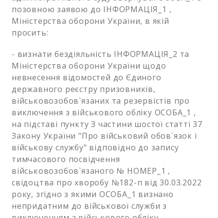
позовною заявою до ІНФОРМАЦІЯ_1 ,
Міністерства оборони України, в якій
просить:
- визнати бездіяльність ІНФОРМАЦІЯ_2 та
Міністерства оборони України щодо
невнесення відомостей до Єдиного
державного реєстру призовників,
військовозобов`язаних та резервістів про
виключення з військового обліку ОСОБА_1 ,
на підставі пункту З частини шостої статті 37
Закону України "Про військовий обов`язок і
військову службу" відповідно до запису
тимчасового посвідчення
військовозобов`язаного № НОМЕР_1 ,
свідоцтва про хворобу №182-п від 30.03.2022
року, згідно з якими ОСОБА_1 визнано
непридатним до військової служби з
виключенням з військового обліку