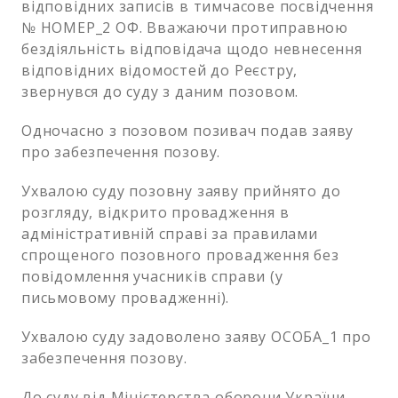
відповідних записів в тимчасове посвідчення
№ НОМЕР_2 ОФ. Вважаючи протиправною
бездіяльність відповідача щодо невнесення
відповідних відомостей до Реєстру,
звернувся до суду з даним позовом.
Одночасно з позовом позивач подав заяву
про забезпечення позову.
Ухвалою суду позовну заяву прийнято до
розгляду, відкрито провадження в
адміністративній справі за правилами
спрощеного позовного провадження без
повідомлення учасників справи (у
письмовому провадженні).
Ухвалою суду задоволено заяву ОСОБА_1 про
забезпечення позову.
До суду від Міністерства оборони України