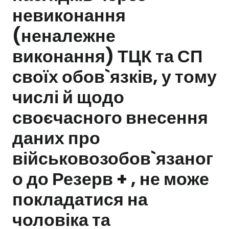
невиконання
Залишити заявку
(неналежне
виконання) ТЦК та СП
своїх обов`язків, у тому
числі й щодо
своєчасного внесення
даних про
військовозобов`язаног
о до Резерв + , не може
покладатися на
чоловіка та