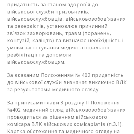
придатність за станом здоров`я до
військової служби призовників,
військовослужбовців, військовозобов`язаних
та резервістів, установлює причинний
зв`язок захворювань, травм (поранень,
контузій, каліцтв) та визначає необхідність і
умови застосування медико-соціальної
реабілітації та допомоги
військовослужбовцям.
За вказаним Положенням № 402 придатність
до військової служби визначає виключно ВЛК
за результатами медичного огляду.
За приписами глави 3 розділу ІІ Положення
№402 медичний огляд військовозобов`язаних
проводиться за рішенням військового
комісара ВЛК військових комісаріатів (п.3.1).
Картка обстеження та медичного огляду на