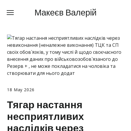
Макеєв Валерій
Макеєв Валерій
+380 (
63) 505 62 18
Про мене
Сфери діяльності
Правила
Ціни
Блог
18 May 2026
Контакти
Тягар настання
несприятливих
Про мобілізацію
наслідків через
Новини