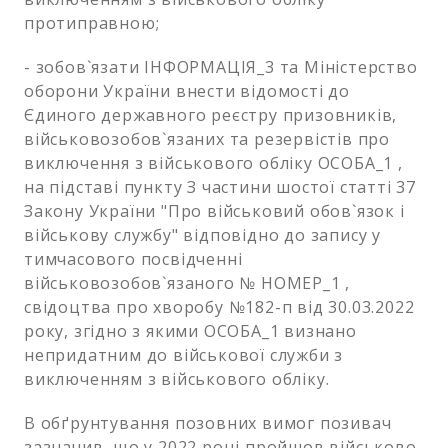
протиправною;
- зобов`язати ІНФОРМАЦІЯ_3 та Міністерство
оборони України внести відомості до
Єдиного державного реєстру призовників,
військовозобов`язаних та резервістів про
виключення з військового обліку ОСОБА_1 ,
на підставі пункту З частини шостої статті 37
Закону України "Про військовий обов`язок і
військову службу" відповідно до запису у
тимчасового посвідченні
військовозобов`язаного № НОМЕР_1 ,
свідоцтва про хворобу №182-п від 30.03.2022
року, згідно з якими ОСОБА_1 визнано
непридатним до військової служби з
виключенням з військового обліку.
В обґрунтування позовних вимог позивач
зазначив, що у 2022 році пройшов військово-