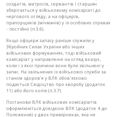
солдатів, матросів, сержантів і старшин
зберігається у військовому комісаріаті до
чергового огляду, а на офіцерів,
прапорщиків (мічманів) у їх особових справах
- постійно (п.3.6).
Якщо офіцери запасу раніше служили у
Збройних Силах України або інших
військових формуваннях, тоді військовий
комісаріат у направленні на огляд вказує,
коли і з якої причини вони були звільнені у
запас. На звільнених із військової служби за
станом здоров`я у ВЛК обов`язково
подається Свідоцтво про хворобу (додаток
11) або його копія (п.3.7).
Постанови ВЛК військових комісаріатів
оформлюються довідкою ВЛК (додаток 4 до
Положення) у двох примірниках, яка не