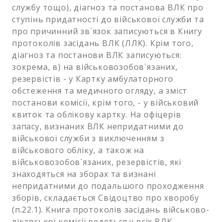
службу тощо), діагноз та постанова ВЛК про
ступінь придатності до військової служби та
про причинний зв`язок записуються в Книгу
протоколів засідань ВЛК (ЛЛК). Крім того,
діагноз та постанови ВЛК записуються:
зокрема, в) на військовозобов`язаних,
резервістів - у Картку амбулаторного
обстеження та медичного огляду, а зміст
постанови комісії, крім того, - у військовий
квиток та облікову картку. На офіцерів
запасу, визнаних ВЛК непридатними до
військової служби з виключенням з
військового обліку, а також на
військовозобов`язаних, резервістів, які
знаходяться на зборах та визнані
непридатними до подальшого проходження
зборів, складається Свідоцтво про хворобу
(п.22.1). Книга протоколів засідань військово-
лікарської комісії ведеться у всіх ВЛК