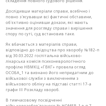
складення повного судового рішення.
Дослідивши матеріали справи, всебічно і
повно з`ясувавши всі фактичні обставини,
об`єктивно оцінивши докази, які мають
значення для розгляду справи і вирішення
спору по суті, суд встановив таке.
Як вбачається з матеріалів справи,
відповідно до свідоцтва про хворобу №182-п
від 30.03.2022 госпітальна військово-
лікарська комісія психоневрологічного
профілю НВМКЦ «ГВКГ» провела огляд
ОСОБА_1 та визнано його непридатним до
військової служби з виключенням з
військового обліку на підставі статті 17-а
графи ІІІ Розкладу хвороб.
В тимчасовому посвідченні
військовозобов`язаного № НОМЕР_1 в п.7