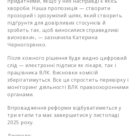
придатними, якщо у них насправді є якісь
хвороби. Наша пропозиція — створити
прозорий і зрозумілий шлях, який створить
підґрунтя для довірливих стосунків й
зробить так, щоб виносилися справедливі
висновки», — зазначила Катерина
Черногоренко.
Після кожного рішення буде видно цифровий
слід — електронні підписи як лікаря, так і
працівника ВЛК. Висновки комісій
зберігатимуться. Все це спростить перевірку і
моніторинг діяльності ВЛК правоохоронними
органами.
Впровадження реформи відбуватиметься у
три етапи та має завершитися у листопаді
2025 року.
Джерело: