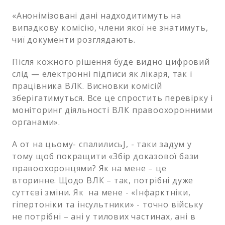
«Анонімізовані дані надходитимуть на
випадкову комісію, члени якої не знатимуть,
чиї документи розглядають.
Після кожного рішення буде видно цифровий
слід — електронні підписи як лікаря, так і
працівника ВЛК. Висновки комісій
зберігатимуться. Все це спростить перевірку і
моніторинг діяльності ВЛК правоохоронними
органами».
А от на цьому- спалилисьJ, - таки задум у
тому щоб покращити «Збір доказової бази
правоохоронцями? Як на мене – це
вторинне. Щодо ВЛК – так, потрібні дуже
суттєві зміни. Як на мене - «Інфарктніки,
гіпертоніки та інсультники» - точно війську
не потрібні – ані у тилових частинах, ані в