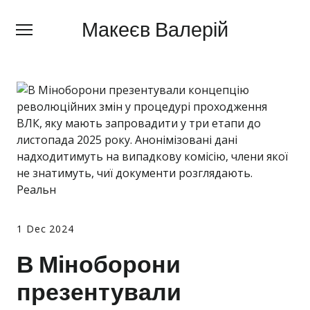
Макеєв Валерій
Макеєв Валерій
+380 (
63) 505 62 18
Про мене
Сфери діяльності
Правила
Ціни
Блог
1 Dec 2024
Контакти
В Міноборони
Про мобілізацію
презентували
Новини