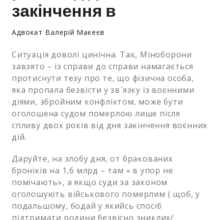
закінчення в
Адвокат Валерій Макеєв
Ситуація доволі цинічна. Так, Міноборони
завзято – із справи до справи намагається
протиснути тезу про те, що фізична особа,
яка пропала безвісти у зв`язку із воєнними
діями, збройним конфліктом, може бути
оголошена судом померлою лише після
спливу двох років від дня закінчення воєнних
дій.
Даруйте, на злобу дня, от бракованих
броніків на 1,6 млрд – там « в упор не
помічають», а якщо суди за законом
оголошують військового померлим ( щоб, у
подальшому, бодай у якийсь спосіб
підтримати родини безвісно зниклих/