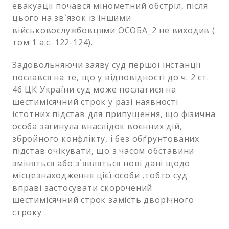
евакуації почався мінометний обстріл, після
цього на зв`язок із іншими
військовослужбовцями ОСОБА_2 не виходив (
том 1 а.с. 122-124).
Задовольняючи заяву суд першої інстанції
послався на те, що у відповідності до ч. 2 ст.
46 ЦК України суд може послатися на
шестимісячний строк у разі наявності
істотних підстав для припущення, що фізична
особа загинула внаслідок воєнних дій,
збройного конфлікту, і без обґрунтованих
підстав очікувати, що з часом обставини
зміняться або з`являться нові дані щодо
місцезнаходження цієї особи ,тобто суд
вправі застосувати скорочений
шестимісячний строк замість дворічного
строку .