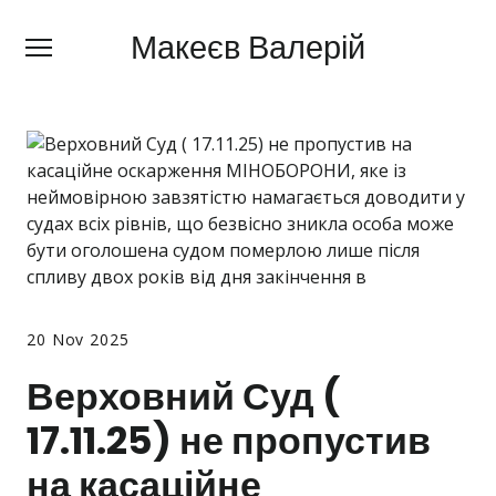
Макеєв Валерій
Макеєв Валерій
+380 (
63) 505 62 18
Про мене
Сфери діяльності
Правила
Ціни
Блог
20 Nov 2025
Контакти
Верховний Суд (
17.11.25) не пропустив
Про мобілізацію
на касаційне
Новини