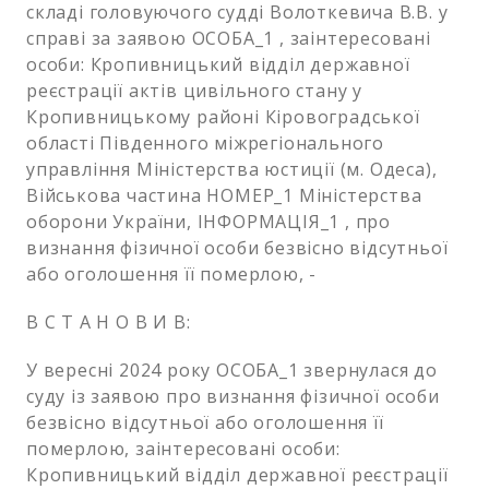
складі головуючого судді Волоткевича В.В. у
справі за заявою ОСОБА_1 , заінтересовані
особи: Кропивницький відділ державної
реєстрації актів цивільного стану у
Кропивницькому районі Кіровоградської
області Південного міжрегіонального
управління Міністерства юстиції (м. Одеса),
Військова частина НОМЕР_1 Міністерства
оборони України, ІНФОРМАЦІЯ_1 , про
визнання фізичної особи безвісно відсутньої
або оголошення її померлою, -
В С Т А Н О В И В:
У вересні 2024 року ОСОБА_1 звернулася до
суду із заявою про визнання фізичної особи
безвісно відсутньої або оголошення її
померлою, заінтересовані особи:
Кропивницький відділ державної реєстрації