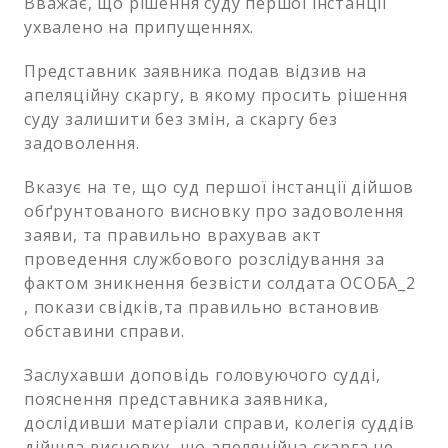
Вважає, що рішення суду першої інстанції
ухвалено на припущеннях.
Представник заявника подав відзив на
апеляційну скаргу, в якому просить рішення
суду залишити без змін, а скаргу без
задоволення.
Вказує на те, що суд першої інстанції дійшов
обґрунтованого висновку про задоволення
заяви, та правильно врахував акт
проведення службового розслідування за
фактом зникнення безвісти солдата ОСОБА_2
, покази свідків,та правильно встановив
обставини справи.
Заслухавши доповідь головуючого судді,
пояснення представника заявника,
дослідивши матеріали справи, колегія суддів
дійшла висновку, що апеляційна скарга не