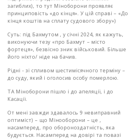
загиблих), то тут Міноборони проявляє
принциповість «до кінця». У цій справі – «До
кінця коштів на сплату судового збору»)
Суть: під Бахмутом , у січні 2024, як кажуть,
виконуючи тезу «про Бахмут – місто
фортеця», безвісно зник військовий. Більше
його ніхто/ ніде на бачив.
Рідні - зі спливом шестимісячного терміну –
до суду, який і оголосив особу померлою.
ТА Міноборони пішло і до апеляції, і до
Касації.
От мені завжди здавалось 9 невиправний
оптиміст) – що Мінооборони – це ,
насамперед, про обороноздатність, яка
будується. Насамперед на довірі та повазі