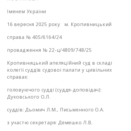
Іменем України
16 вересня 2025 року м. Кропивницький
справа № 405/6164/24
провадження № 22-ц/4809/748/25
Кропивницький апеляційний суд в складі
колегії суддів судової палати у цивільних
справах:
головуючого судді (суддя-доповідач):
Дуковського О.Л.
суддів: Дьомич Л.М., Письменного О.А.
з участю секретаря: Демешко Л.В.