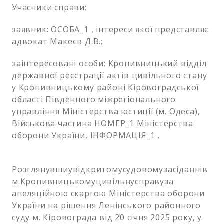
Учасники справи:
заявник: ОСОБА_1 , інтереси якої представляє
адвокат Макеєв Д.В.;
заінтересовані особи: Кропивницький відділ
державної реєстрації актів цивільного стану
у Кропивницькому районі Кіровоградської
області Південного міжрегіонального
управління Міністерства юстиції (м. Одеса),
Військова частина НОМЕР_1 Міністерства
оборони України, ІНФОРМАЦІЯ_1 .
Розглянувшиувідкритомусудовомузасіданнів
м.Кропивницькомуцивільнусправуза
апеляційною скаргою Міністерства оборони
України на рішення Ленінського районного
суду м. Кіровограда від 20 січня 2025 року, у