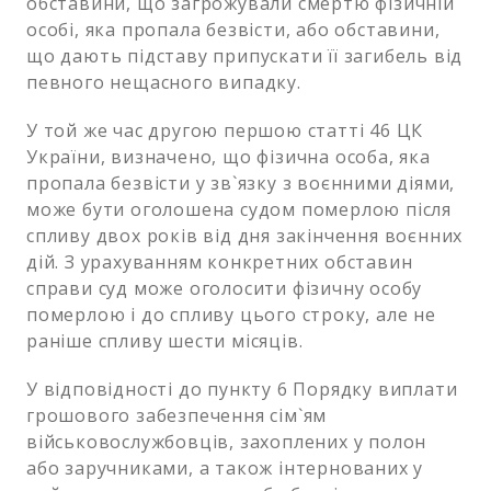
обставини, що загрожували смертю фізичній
особі, яка пропала безвісти, або обставини,
що дають підставу припускати її загибель від
певного нещасного випадку.
У той же час другою першою статті 46 ЦК
України, визначено, що фізична особа, яка
пропала безвісти у зв`язку з воєнними діями,
може бути оголошена судом померлою після
спливу двох років від дня закінчення воєнних
дій. З урахуванням конкретних обставин
справи суд може оголосити фізичну особу
померлою і до спливу цього строку, але не
раніше спливу шести місяців.
У відповідності до пункту 6 Порядку виплати
грошового забезпечення сім`ям
військовослужбовців, захоплених у полон
або заручниками, а також інтернованих у