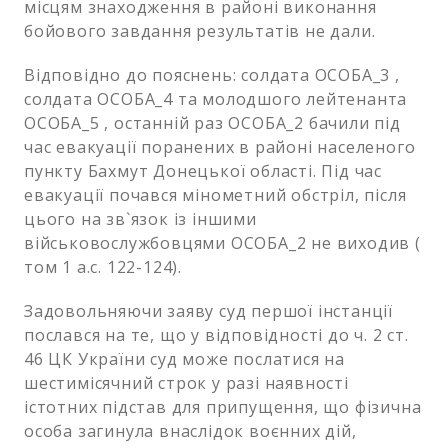
місцям знаходження в районі виконання
бойового завдання результатів не дали.
Відповідно до пояснень: солдата ОСОБА_3 ,
солдата ОСОБА_4 та молодшого лейтенанта
ОСОБА_5 , останній раз ОСОБА_2 бачили під
час евакуації поранених в районі населеного
пункту Бахмут Донецької області. Під час
евакуації почався мінометний обстріл, після
цього на зв`язок із іншими
військовослужбовцями ОСОБА_2 не виходив (
том 1 а.с. 122-124).
Задовольняючи заяву суд першої інстанції
послався на те, що у відповідності до ч. 2 ст.
46 ЦК України суд може послатися на
шестимісячний строк у разі наявності
істотних підстав для припущення, що фізична
особа загинула внаслідок воєнних дій,