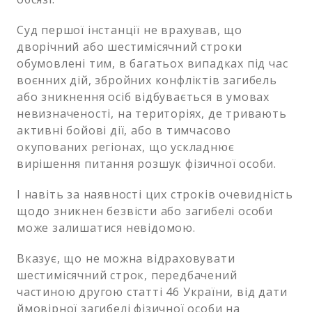
Суд першої інстанції не врахував, що
дворічний або шестимісячний строки
обумовлені тим, в багатьох випадках під час
воєнних дій, збройних конфліктів загибель
або зникнення осіб відбувається в умовах
невизначеності, на територіях, де тривають
активні бойові дії, або в тимчасово
окупованих регіонах, що ускладнює
вирішення питання розшук фізичної особи.
І навіть за наявності цих строків очевидність
щодо зникнен безвісти або загибелі особи
може залишатися невідомою.
Вказує, що не можна відраховувати
шестимісячний строк, передбачений
частиною другою статті 46 України, від дати
ймовірної загибелі фізичної особи на