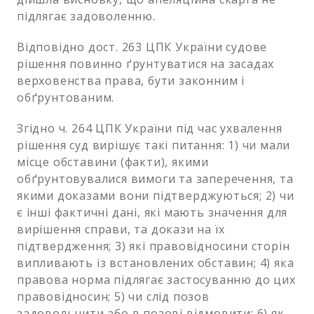
підлягає задоволенню.
Відповідно дост. 263 ЦПК України судове
рішення повинно ґрунтуватися на засадах
верховенства права, бути законним і
обґрунтованим.
Згідно ч. 264 ЦПК України під час ухвалення
рішення суд вирішує такі питання: 1) чи мали
місце обставини (факти), якими
обґрунтовувалися вимоги та заперечення, та
якими доказами вони підтверджуються; 2) чи
є інші фактичні дані, які мають значення для
вирішення справи, та докази на їх
підтвердження; 3) які правовідносини сторін
випливають із встановлених обставин; 4) яка
правова норма підлягає застосуванню до цих
правовідносин; 5) чи слід позов
задовольнити або в позові відмовити; 6) як