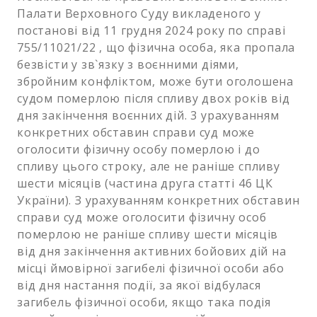
Палати Верховного Суду викладеного у
постанові від 11 грудня 2024 року по справі
755/11021/22 , що фізична особа, яка пропала
безвісти у зв`язку з воєнними діями,
збройним конфліктом, може бути оголошена
судом померлою після спливу двох років від
дня закінчення воєнних дій. 3 урахуванням
конкретних обставин справи суд може
оголосити фізичну особу померлою і до
спливу цього строку, але не раніше спливу
шести місяців (частина друга статті 46 ЦК
України). З урахуванням конкретних обставин
справи суд може оголосити фізичну особ
померлою не раніше спливу шести місяців
від дня закінчення активних бойових дій на
місці ймовірної загибелі фізичної особи або
від дня настання події, за якої відбулася
загибель фізичної особи, якщо така подія