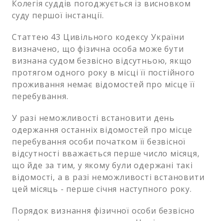
Колегія суддів погоджується із висновком
суду першої інстанції.
Статтею 43 Цивільного кодексу України
визначено, що фізична особа може бути
визнана судом безвісно відсутньою, якщо
протягом одного року в місці її постійного
проживання немає відомостей про місце її
перебування.
У разі неможливості встановити день
одержання останніх відомостей про місце
перебування особи початком її безвісної
відсутності вважається перше число місяця,
що йде за тим, у якому були одержані такі
відомості, а в разі неможливості встановити
цей місяць - перше січня наступного року.
Порядок визнання фізичної особи безвісно