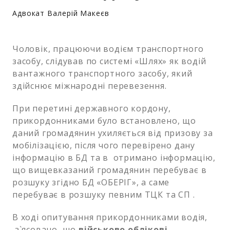
Адвокат Валерій Макеєв
Чоловік, працюючи водієм транспортного
засобу, слідував по системі «Шлях» як водій
вантажного транспортного засобу, який
здійснює міжнародні перевезення.
При перетині державного кордону,
прикордонниками було встановлено, що
даний громадянин ухиляється від призову за
мобілізацією, після чого перевірено дану
інформацію в БД та в отримано інформацію,
що вищевказаний громадянин перебуває в
розшуку згідно БД «ОБЕРІГ», а саме
перебуває в розшуку певним ТЦК та СП .
В ході опитування прикордонниками водія,
з`ясовано, що
військово облікові