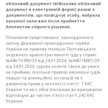
обліковий документ (військово-обліковий
документ в електронній формі) разом з
документом, що посвідчує особу, набрала
законної сили вже після прийняття
Апелянтом спірного рішення.
Посилання представника прикордонного
загону Державної прикордонної служби
України на правову позицію Полтавського
окружного адміністративного суду у справі
№440/15780/23 від 24.01.2024, №440/16681/23
від 24.01.2024, судова колегія також до уваги
не приймає, оскільки правові висновки судів
першої та апеляційної інстанцій не є
джерелом права у контексті статті 7 КАС
України та не є обов`язковими до врахування
відповідно до частин п`ятої статті 242 КАС
України.