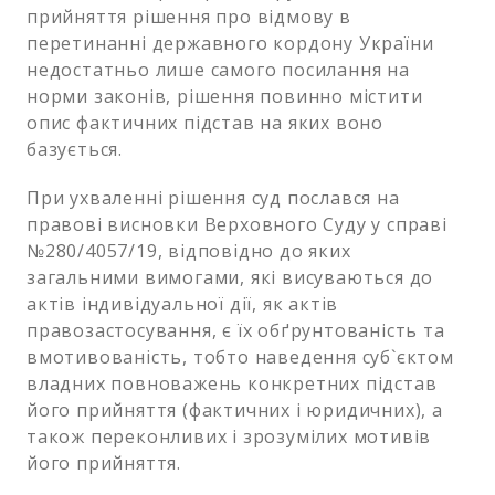
прийняття рішення про відмову в
перетинанні державного кордону України
недостатньо лише самого посилання на
норми законів, рішення повинно містити
опис фактичних підстав на яких воно
базується.
При ухваленні рішення суд послався на
правові висновки Верховного Суду у справі
№280/4057/19, відповідно до яких
загальними вимогами, які висуваються до
актів індивідуальної дії, як актів
правозастосування, є їх обґрунтованість та
вмотивованість, тобто наведення суб`єктом
владних повноважень конкретних підстав
його прийняття (фактичних і юридичних), а
також переконливих і зрозумілих мотивів
його прийняття.