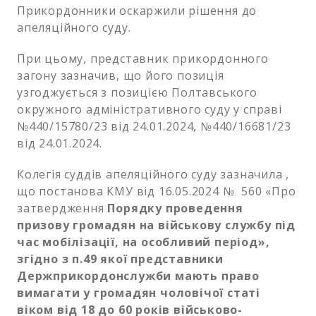
Прикордонники оскаржили рішення до
апеляційного суду.
При цьому, представник прикордонного
загону зазначив, що його позиція
узгоджується з позицією Полтавського
окружного адміністративного суду у справі
№440/15780/23 від 24.01.2024, №440/16681/23
від 24.01.2024.
Колегія суддів апеляційного суду зазначила ,
що постанова КМУ від 16.05.2024 № 560 «Про
затвердження
Порядку проведення
призову громадян на військову службу під
час мобілізації, на особливий період»,
згідно з п.49 якої представники
Держприкордонслужби мають право
вимагати у громадян чоловічої статі
віком від 18 до 60 років військово-