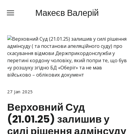
Макеєв Валерій
Макеєв Валерій
+380 (
63) 505 62 18
Про мене
Сфери діяльності
Правила
Ціни
Блог
27 Jan 2025
Контакти
Верховний Суд
(21.01.25) залишив у
Про мобілізацію
силі рішення адмінсуду
Новини