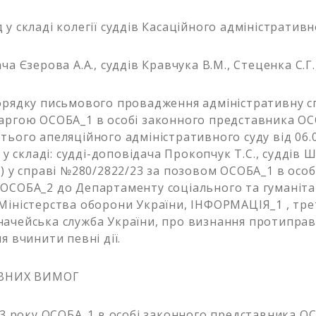
у складі колегії суддів Касаційного адміністративн
ча Єзерова А.А., суддів Кравчука В.М., Стеценка С.Г.
орядку письмового провадження адміністративну с
аргою ОСОБА_1 в особі законного представника ОС
тього апеляційного адміністративного суду від 06.
в у складі: судді-доповідача Прокопчук Т.С., суддів Ш
.) у справі №280/2822/23 за позовом ОСОБА_1 в особ
ОСОБА_2 до Департаменту соціального та гуманіт
Міністерства оборони України, ІНФОРМАЦІЯ_1 , трет
ачейська служба України, про визнання протипра
я вчинити певні дії.
ОВНИХ ВИМОГ
023 року ОСОБА_1 в особі законного представника О