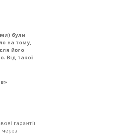
ами) були
ло на тому,
сля його
о. Від такої
яв»
вові гарантії
) через