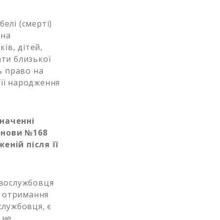
елі (смерті)
ана
ів, дітей,
ати близької
ь право на
її народження
значенні
анови №168
еній після її
овослужбовця
а отримання
службовця, є
 не