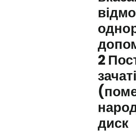
відмо
однор
допом
2 Пос
зачат
(поме
народж
диск