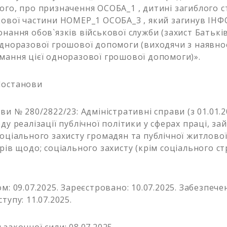
ого, про призначення ОСОБА_1 , дитині загиблого 
кової частини НОМЕР_1 ОСОБА_3 , який загинув ІН
онання обов`язків військової служби (захист Батькі
одноразової грошової допомоги (виходячи з наявно
мання цієї одноразової грошової допомоги)».
Постанови
ви № 280/2822/23: Адміністративні справи (з 01.01.2
ду реалізації публічної політики у сферах праці, за
соціального захисту громадян та публічної житлової
рів щодо; соціального захисту (крім соціального ст
м: 09.07.2025. Зареєстровано: 10.07.2025. Забезпеч
тупу: 11.07.2025.