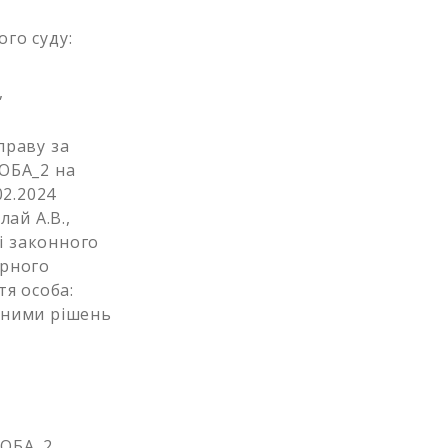
ого суду:
,
праву за
ОБА_2 на
02.2024
лай А.В.,
і законного
арного
я особа:
вними рішень
СОБА_2