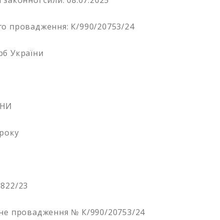
законної сили: 08.07.2025
о провадження: К/990/20753/24
рб України
ЇНИ
 року
822/23
не провадження № К/990/20753/24