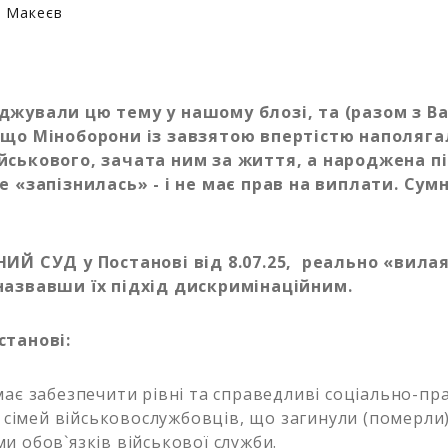
й Макеєв
джували цю тему у нашому блозі, та (разом з В
 що Міноборони із завзятою впертістю наполяга
йськового, зачата ним за життя, а народжена пі
е «запізнилась» - і не має прав на виплати. Сумн
НИЙ СУД у Постанові від 8.07.25, реально «вила
назвавши їх підхід дискримінаційним.
станові:
має забезпечити рівні та справедливі соціально-пра
в сімей військовослужбовців, що загинули (померли
и обов`язків військової служби.