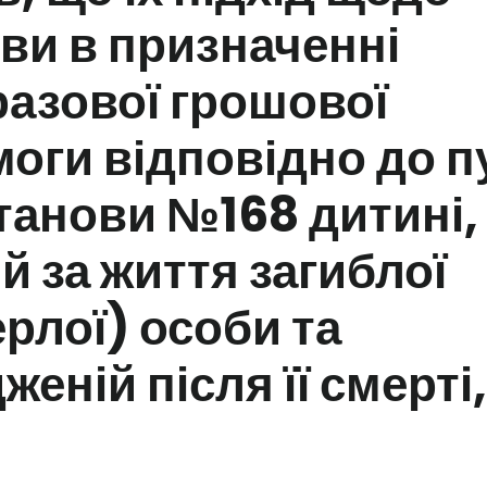
ви в призначенні
азової грошової
оги відповідно до п
танови №168 дитині,
ій за життя загиблої
рлої) особи та
еній після її смерті,