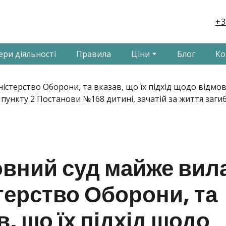
+3
ери діяльності
Правила
Ціни
Блог
Ко
вний суд майже вил
терство Оборони, та
в, що їх підхід щодо