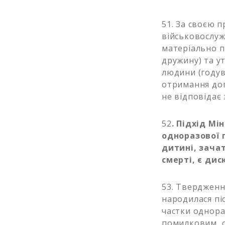
51. За своєю 
військовослуж
матеріально пі
дружину) та у
людини (годув
отримання доп
не відповідає 
52
. Підхід М
одноразової 
дитині, зачат
смерті, є ди
53. Твердженн
народилася пі
частки однора
помилковим, о