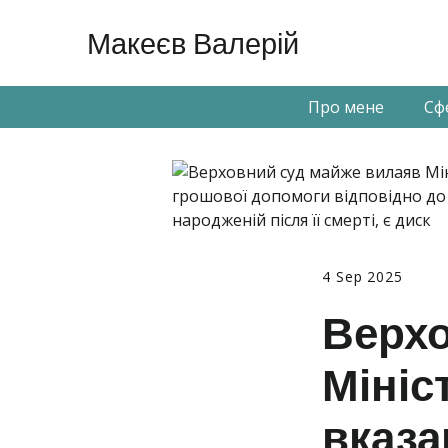
Макеєв Валерій
Про мене
Сф
4 Sep 2025
Верхо
Мініс
вказа