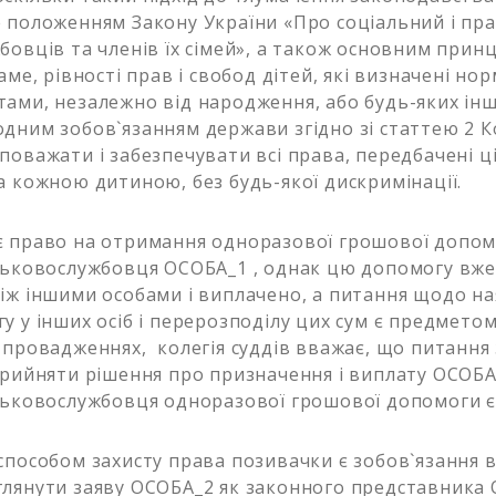
 положенням Закону України «Про соціальний і пр
бовців та членів їх сімей», а також основним при
аме, рівності прав і свобод дітей, які визначені но
ами, незалежно від народження, або будь-яких інш
дним зобов`язанням держави згідно зі статтею 2 К
поважати і забезпечувати всі права, передбачені ц
а кожною дитиною, без будь-якої дискримінації.
 право на отримання одноразової грошової допом
ськовослужбовця ОСОБА_1 , однак цю допомогу вже
іж іншими особами і виплачено, а питання щодо на
у у інших осіб і перерозподілу цих сум є предметом
 провадженнях, колегія суддів вважає, що питання
прийняти рішення про призначення і виплату ОСОБА_
ськовослужбовця одноразової грошової допомоги є
способом захисту права позивачки є зобов`язання в
лянути заяву ОСОБА_2 як законного представника 