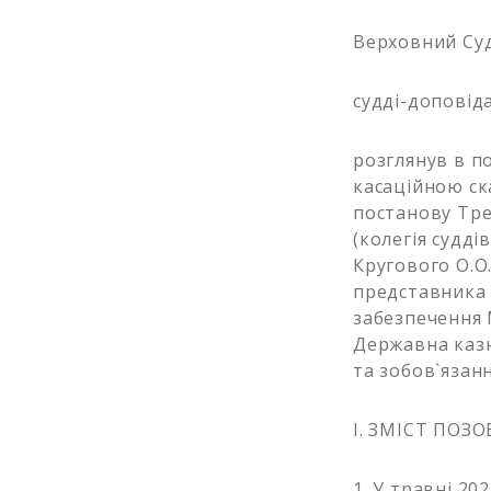
Верховний Суд 
судді-доповіда
розглянув в п
касаційною ск
постанову Тре
(колегія судді
Кругового О.О
представника 
забезпечення 
Державна казн
та зобов`язанн
I. ЗМІСТ ПОЗ
1. У травні 2