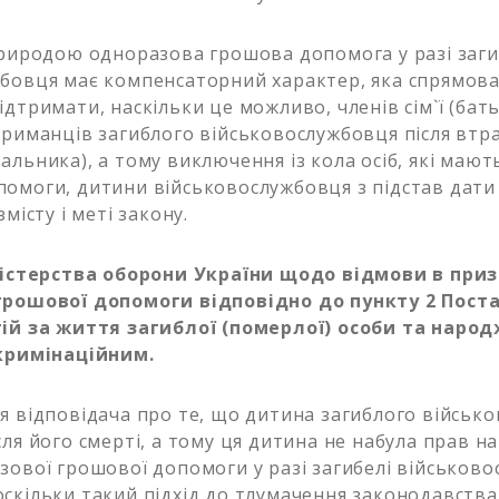
природою одноразова грошова допомога у разі загиб
бовця має компенсаторний характер, яка спрямов
дтримати, наскільки це можливо, членів сім`ї (батьк
триманців загиблого військовослужбовця після втр
альника), а тому виключення із кола осіб, які мают
омоги, дитини військовослужбовця з підстав дати 
змісту і меті закону.
іністерства оборони України щодо відмови в при
грошової допомоги відповідно до пункту 2 Пост
ій за життя загиблої (померлої) особи та народж
скримінаційним.
я відповідача про те, що дитина загиблого військ
сля його смерті, а тому ця дитина не набула прав н
зової грошової допомоги у разі загибелі військово
скільки такий підхід до тлумачення законодавства