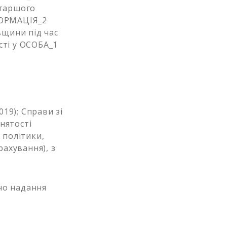
старшого
ФОРМАЦІЯ_2
вщини під час
сті у ОСОБА_1
019); Справи зі
йнятості
 політики,
рахування), з
ено надання