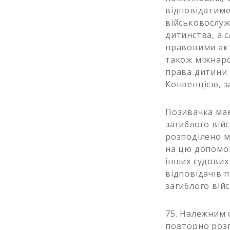
відповідатиме
військовослуж
дитинства, а с
правовими акт
також міжнаро
права дитини 
Конвенцією, з
Позивачка має
загиблого вій
розподілено м
на цю допомог
інших судових
відповідачів 
загиблого вій
75. Належним 
повторно розг