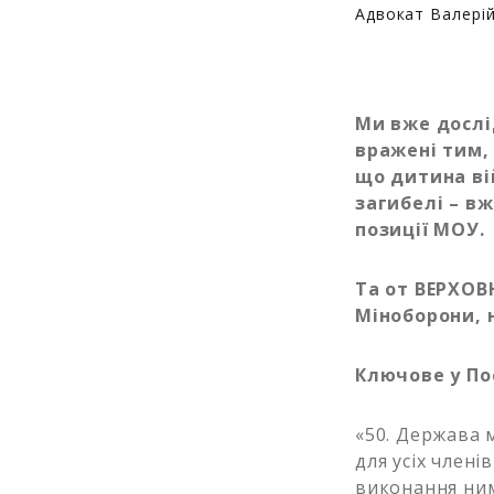
Адвокат Валері
Ми вже дослі
вражені тим,
що дитина ві
загибелі – вж
позиції МОУ.
Та от ВЕРХОВ
Міноборони, 
Ключове у По
«50. Держава 
для усіх члені
виконання ним