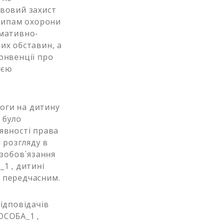
авовий захист
нципам охорони
рмативно-
их обставин, а
онвенції про
ією
оги на дитину
 було
явності права
 розгляду в
 зобов`язання
1 , дитині
 передчасним.
ідповідачів
ОСОБА_1 ,