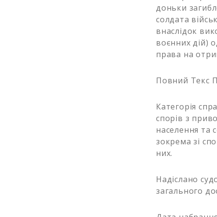
доньки загибл
солдата війсь
внаслідок вик
воєнних дій) 
права на отри
Повний Текс 
Категорія спра
спорів з приво
населення та 
зокрема зі спо
них.
Надіслано судо
загального дос