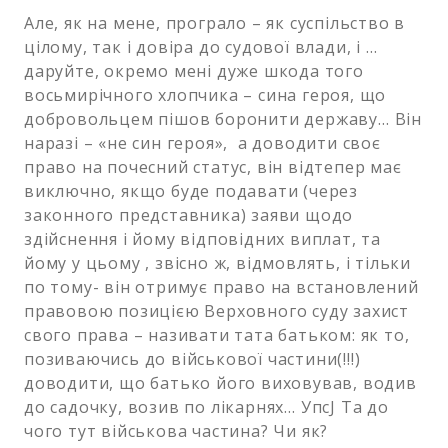
Але, як на мене, програло – як суспільство в
цілому, так і довіра до судової влади, і …
даруйте, окремо мені дуже шкода того
восьмирічного хлопчика – сина героя, що
добровольцем пішов боронити державу… Він
наразі – «не син героя», а доводити своє
право на почесний статус, він відтепер має
виключно, якщо буде подавати (через
законного представника) заяви щодо
здійснення і йому відповідних виплат, та
йому у цьому , звісно ж, відмовлять, і тільки
по тому- він отримує право на встановлений
правовою позицією Верховного суду захист
свого права – називати тата батьком: як то,
позиваючись до військової частини(!!!)
доводити, що батько його виховував, водив
до садочку, возив по лікарнях… УпсJ Та до
чого тут військова частина? Чи як?