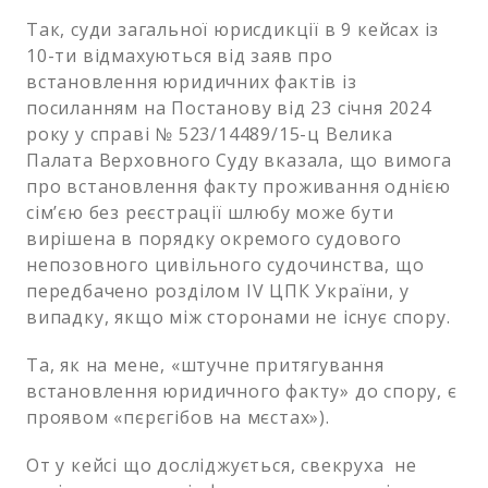
Так, суди загальної юрисдикції в 9 кейсах із
10-ти відмахуються від заяв про
встановлення юридичних фактів із
посиланням на Постанову від 23 січня 2024
року у справі № 523/14489/15-ц Велика
Палата Верховного Суду вказала, що вимога
про встановлення факту проживання однією
сім’єю без реєстрації шлюбу може бути
вирішена в порядку окремого судового
непозовного цивільного судочинства, що
передбачено розділом IV ЦПК України, у
випадку, якщо між сторонами не існує спору.
Та, як на мене, «штучне притягування
встановлення юридичного факту» до спору, є
проявом «пєрєгібов на мєстах»).
От у кейсі що досліджується, свекруха не