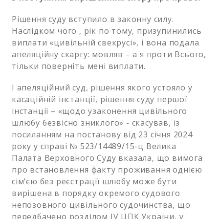
Рішення суду вступило в законну силу.
Наслідком чого , рік по тому, призупинились
виплати «цивільній свекрусі», і вона подала
апеляційну скаргу: мовляв – а я проти Всього,
тільки поверніть мені виплати.
І апеляційний суд, рішення якого устояло у
касаційній інстанції, рішення суду першої
інстанції – «щодо узаконення цивільного
шлюбу безвісно зниклого» - скасував, із
посиланням на постанову від 23 січня 2024
року у справі № 523/14489/15-ц Велика
Палата Верховного Суду вказала, що вимога
про встановлення факту проживання однією
сім’єю без реєстрації шлюбу може бути
вирішена в порядку окремого судового
непозовного цивільного судочинства, що
передбачено розділом IV ЦПК України, у