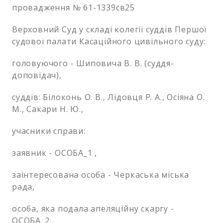
провадження № 61-1339св25
Верховний Суд у складі колегії суддів Першої
судової палати Касаційного цивільного суду:
головуючого - Шиповича В. В. (суддя-
доповідач),
суддів: Білоконь О. В., Лідовця Р. А., Осіяна О.
М., Сакари Н. Ю.,
учасники справи:
заявник - ОСОБА_1 ,
заінтересована особа - Черкаська міська
рада,
особа, яка подала апеляційну скаргу -
ОСОБА_2 ,