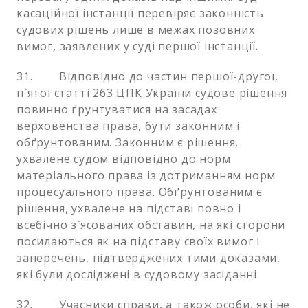
касаційної інстанції перевіряє законність
судових рішень лише в межах позовних
вимог, заявлених у суді першої інстанції.
31. Відповідно до частин першої-другої,
п`ятої статті 263 ЦПК України судове рішення
повинно ґрунтуватися на засадах
верховенства права, бути законним і
обґрунтованим. Законним є рішення,
ухвалене судом відповідно до норм
матеріального права із дотриманням норм
процесуального права. Обґрунтованим є
рішення, ухвалене на підставі повно і
всебічно з`ясованих обставин, на які сторони
посилаються як на підставу своїх вимог і
заперечень, підтверджених тими доказами,
які були досліджені в судовому засіданні.
32. Учасники справи, а також особи, які не