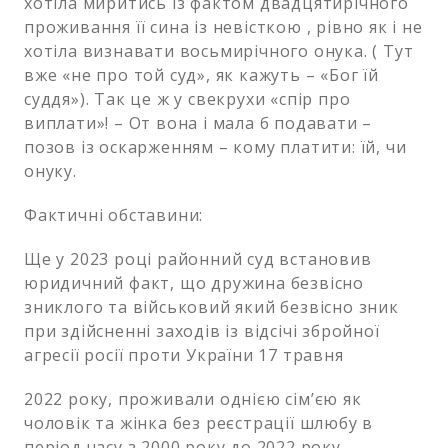
хотіла миритись із фактом двадцятирічного
проживання її сина із невісткою , рівно як і не
хотіла визнавати восьмирічного онука. ( Тут
вже «не про той суд», як кажуть – «Бог їй
суддя»). Так це ж у свекрухи «спір про
виплати»! – От вона і мала б подавати –
позов із оскарженням – кому платити: їй, чи
онуку.
Фактичні обставини:
Ще у 2023 році районний суд встановив
юридичний факт, що дружина безвісно
зниклого та військовий який безвісно зник
при здійсненні заходів із відсічі збройної
агресії росії проти України 17 травня
2022 року, проживали однією сім’єю як
чоловік та жінка без реєстрації шлюбу в
період часу з 2000 року до 2022 року.