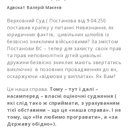
Адвокат Валерій Макеєв
Верховний Суд ( Постанова від 9.04.25!)
поставив крапку у питанні Невизнання, як
юридичних фактів, цивільних шлюбів із
безвісно зниклими військовими? За змістом
Постанови ВС – тепер для захисту своїх прав
та прав неповнолітніх дітей цивільні
дружини безвісно зниклих мають звертатись
виключно в позовних провадженнях до вч,
оскаржуючи «відмови у виплатах». Як Вам?
Це наша справа.
Тому – тут і далі –
насамперед – власні оціночні судження (
які слід тако ж сприймати, з урахуванням
тієї обставини – що це «наша справа». І не
тому, що «Не любимо програвати», а «за
Дєржаву обідно»).