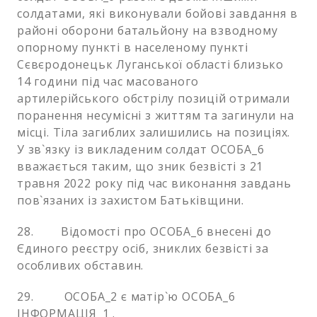
солдатами, які виконували бойові завдання в
районі оборони батальйону на взводному
опорному пункті в населеному пункті
Сєвєродонецьк Луганської області близько
14 години під час масованого
артилерійського обстрілу позицій отримали
поранення несумісні з життям та загинули на
місці. Тіла загиблих залишились на позиціях.
У зв`язку із викладеним солдат ОСОБА_6
вважається таким, що зник безвісті з 21
травня 2022 року під час виконання завдань
пов`язаних із захистом Батьківщини.
28. Відомості про ОСОБА_6 внесені до
Єдиного реєстру осіб, зниклих безвісті за
особливих обставин.
29. ОСОБА_2 є матір`ю ОСОБА_6
ІНФОРМАЦІЯ_1 .