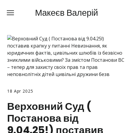
Макеєв Валерій
Макеєв Валерій
+380 (
63) 505 62 18
Про мене
Сфери діяльності
Правила
Ціни
Блог
18 Apr 2025
Контакти
Верховний Суд (
Постанова від
Про мобілізацію
9.04.25!) поставив
Новини