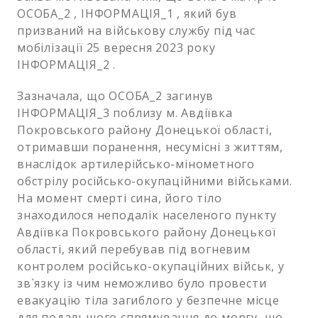
ОСОБА_2 , ІНФОРМАЦІЯ_1 , який був
призваний на військову службу під час
мобілізації 25 вересня 2023 року
ІНФОРМАЦІЯ_2 .
Зазначала, що ОСОБА_2 загинув
ІНФОРМАЦІЯ_3 поблизу м. Авдіївка
Покровського району Донецької області,
отримавши поранення, несумісні з життям,
внаслідок артилерійсько-мінометного
обстрілу російсько-окупаційними військами.
На момент смерті сина, його тіло
знаходилося неподалік населеного пункту
Авдіївка Покровського району Донецької
області, який перебував під вогневим
контролем російсько-окупаційних військ, у
зв`язку із чим неможливо було провести
евакуацію тіла загиблого у безпечне місце
для подальшого спрямування до моргу, що