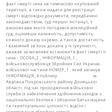
факт смерті сина на тимчасово окупованій
території, а також надати для реєстрації
смерті відповідні документи, передбачені
законодавством, суд першої інстанції, з
висновками якого погодився апеляційний
суд, оцінивши належність, допустимість
кожного доказу окремо, а також достатність
і взаємний зв`язок доказів у їх сукупності,
вважав за можливе встановити факт смерті її
сина - ОСОБА_2 , ІНФОРМАЦІЯ_1 ,
військовослужбовця Збройних Сил України,
військової частини НОМЕР_1 , який загинув
ІНФОРМАЦІЯ_4 поблизу м.
Авдіївка Покровського району Донецької
області, під час проходження військової
служби із забезпечення здійснення заходів з
національної безпеки і оборони Батьківщини
та територіальної цілісності, відсічі і
стримування збройної агресії з