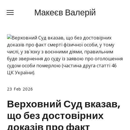
Макеєв Валерій
Макеєв Валерій
+380 (
63) 505 62 18
Про мене
Сфери діяльності
Правила
Ціни
Блог
23 Feb 2026
Контакти
Верховний Суд вказав,
що без достовірних
Про мобілізацію
доказів про факт
Новини