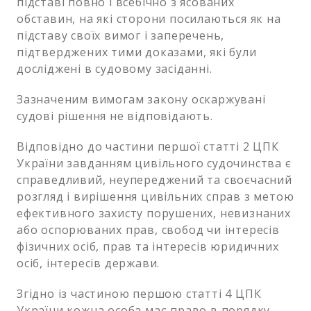
підставі повно і всебічно з`ясованих
обставин, на які сторони посилаються як на
підставу своїх вимог і заперечень,
підтверджених тими доказами, які були
досліджені в судовому засіданні.
Зазначеним вимогам закону оскаржувані
судові рішення не відповідають.
Відповідно до частини першої статті 2 ЦПК
України завданням цивільного судочинства є
справедливий, неупереджений та своєчасний
розгляд і вирішення цивільних справ з метою
ефективного захисту порушених, невизнаних
або оспорюваних прав, свобод чи інтересів
фізичних осіб, прав та інтересів юридичних
осіб, інтересів держави.
Згідно із частиною першою статті 4 ЦПК
України кожна особа має право в порядку,