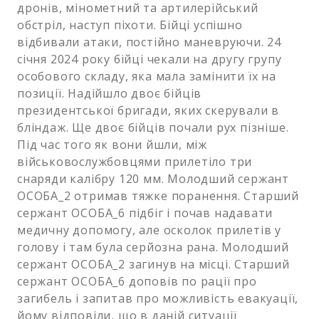
дронів, мінометний та артилерійський
обстріл, наступ піхоти. Бійці успішно
відбивали атаки, постійно маневруючи. 24
січня 2024 року бійці чекали на другу групу
особового складу, яка мала замінити їх на
позиції. Надійшло двоє бійців
президентської бригади, яких скерували в
бліндаж. Ще двоє бійців почали рух пізніше.
Під час того як вони йшли, між
військовослужбовцями прилетіло три
снаряди калібру 120 мм. Молодший сержант
ОСОБА_2 отримав тяжке поранення. Старший
сержант ОСОБА_6 підбіг і почав надавати
медичну допомогу, але осколок прилетів у
голову і там була серйозна рана. Молодший
сержант ОСОБА_2 загинув на місці. Старший
сержант ОСОБА_6 доповів по рації про
загибель і запитав про можливість евакуації,
йому відповіли, що в даній ситуації