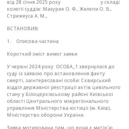
від 28 січня 2025 року у складі
колегії суддів: Мазурик О. Ф., Желепи О. В.,
Стрижеуса А. М.,
ВСТАНОВИВ:
1. Описова частина
Короткий зміст вимог заяви
У червні 2024 року ОСОБА_1 звернулася до
суду із заявою про встановлення факту
смерті, заінтересовані особи: Сквирський
відділ державної реєстрації актів цивільного
стану у Білоцерківському районі Київської
області Центрального міжрегіонального
управління Міністерства юстиції (м. Київ),
Міністерство оборони України.
Заява мотивована тим, що вона є матір`ю