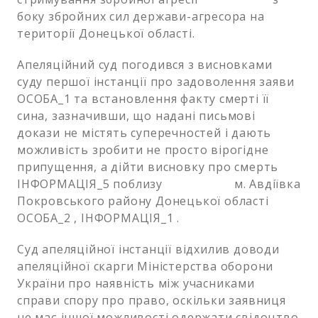
боку збройних сил держави-агресора на
території Донецької області.
Апеляційний суд погодився з висновками
суду першої інстанції про задоволення заяви
ОСОБА_1 та встановлення факту смерті її
сина, зазначивши, що надані письмові
докази не містять суперечностей і дають
можливість зробити не просто вірогідне
припущення, а дійти висновку про смерть
ІНФОРМАЦІЯ_5 поблизу м. Авдіївка
Покровського району Донецької області
ОСОБА_2 , ІНФОРМАЦІЯ_1 .
Суд апеляційної інстанції відхилив доводи
апеляційної скарги Міністерства оборони
України про наявність між учасниками
справи спору про право, оскільки заявниця
не має іншої можливості одержати свідоцтво