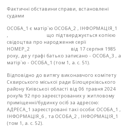
Фактичні обставини справи, встановлені
судами
ОСОБА_1 є матір`ю ОСОБА_2 , ІНФОРМАЦІЯ_1
, що підтверджується копією
свідоцтва про народження серії
НОМЕР_2 від 17 серпня 1985
року, де у графі батько записано - ОСОБА_3 , а
матір`ю - ОСОБА_1 (том 1, а. с. 51).
Відповідно до витягу виконавчого комітету
Сквирського міської ради Білоцерківського
району Київської області від 06 травня 2024
року№ 92 про зареєстрованих у житловому
приміщенні/будинку осіб за адресою:
АДРЕСА_1 зареєстровані такі особи: ОСОБА_1 ,
ІНФОРМАЦІЯ_6 , та ОСОБА_2 , ІНФОРМАЦІЯ_1
(том 1, а. с. 52).