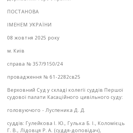
ПОСТАНОВА
ІМЕНЕМ УКРАЇНИ
08 жовтня 2025 року
м. Київ
справа № 357/9150/24
провадження № 61-2282св25
Верховний Суд у складі колегії суддів Першої
судової палати Касаційного цивільного суду:
головуючого - Луспеника Д. Д.
суддів: Гулейкова І. Ю., Гулька Б. І., Коломієць
Г. В., Лідовця Р. А. (суддя-доповідач),