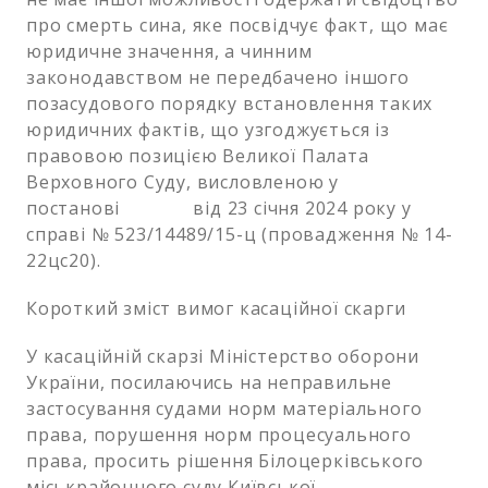
про смерть сина, яке посвідчує факт, що має
юридичне значення, а чинним
законодавством не передбачено іншого
позасудового порядку встановлення таких
юридичних фактів, що узгоджується із
правовою позицією Великої Палата
Верховного Суду, висловленою у
постанові від 23 січня 2024 року у
справі № 523/14489/15-ц (провадження № 14-
22цс20).
Короткий зміст вимог касаційної скарги
У касаційній скарзі Міністерство оборони
України, посилаючись на неправильне
застосування судами норм матеріального
права, порушення норм процесуального
права, просить рішення Білоцерківського
міськрайонного суду Київської