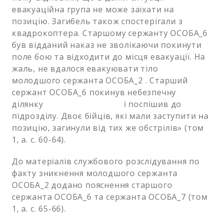
евакуаційна група не може заїхати на
позицію. Загибель також спостерігали з
квадрокоптера. Старшому сержанту ОСОБА_6
був відданий наказ не зволікаючи покинути
поле бою та відходити до місця евакуації. На
жаль, не вдалося евакуювати тіло
молодшого сержанта ОСОБА_2 . Старший
сержант ОСОБА_6 покинув небезпечну
ділянку і поспішив до
підрозділу. Двоє бійців, які мали заступити на
позицію, загинули від тих же обстрілів» (том
1, а. с. 60-64).
До матеріалів службового розслідування по
факту зникнення молодшого сержанта
ОСОБА_2 додано пояснення старшого
сержанта ОСОБА_6 та сержанта ОСОБА_7 (том
1, а. с. 65-66).