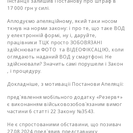
інстанції залишив Постанову про штраф в
17 000 грн у силі.
Аплодуємо апеляційному, який таки носом
ткнув на норми закону: і про те, що таке ВОД
у електронній формі, ну і, даруйте,
працівники ТЦК просто ЗОБОВЯЗАНІ
здійснювати ФОТО та ВІДЕОФІКСАЦІЮ, коли
оглядають наданий ВОД у смартфоні. Не
здійснювали? Значить самі порушели і Закон
, і процедуру.
Докладніше, з мотивації Постанови Апеляції:
пред`явлення мобільного додатку «Резерв+»
є виконанням військовозобов`язаним вимог
частини 6 статті 22 Закону №3543.
Не є спростованими обставини, що позивач
27.08.2024 пред`явив представнику