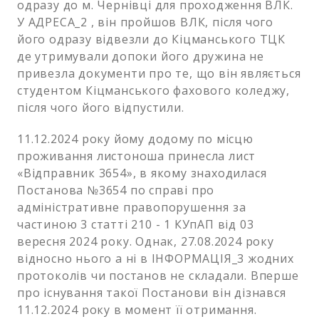
одразу до м. Чернівці для проходження ВЛК.
У АДРЕСА_2 , він пройшов ВЛК, після чого
його одразу відвезли до Кіцманського ТЦК
де утримували допоки його дружина не
привезла документи про те, що він являється
студентом Кіцманського фахового коледжу,
після чого його відпустили.
11.12.2024 року йому додому по місцю
проживання листоноша принесла лист
«Відправник 3654», в якому знаходилася
Постанова №3654 по справі про
адміністративне правопорушення за
частиною 3 статті 210 - 1 КУпАП від 03
вересня 2024 року. Однак, 27.08.2024 року
відносно нього а ні в ІНФОРМАЦІЯ_3 жодних
протоколів чи постанов не складали. Вперше
про існування такої Постанови він дізнався
11.12.2024 року в момент її отримання.