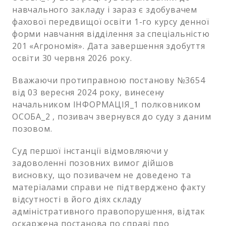
навчального закладу і зараз є здобувачем
фахової передвищої освіти 1-го курсу денної
форми навчання відділення за спеціальністю
201 «Агрономія». Дата завершення здобуття
освіти 30 червня 2026 року.
Вважаючи протиправною постанову №3654
від 03 вересня 2024 року, винесену
начальником ІНФОРМАЦІЯ_1 полковником
ОСОБА_2 , позивач звернувся до суду з даним
позовом.
Суд першої інстанції відмовляючи у
задоволенні позовних вимог дійшов
висновку, що позивачем не доведено та
матеріалами справи не підтверджено факту
відсутності в його діях складу
адміністративного правопорушення, відтак
оскаржена постанова по справі про