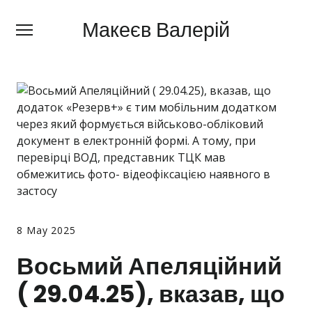
Макеєв Валерій
Макеєв Валерій
+380 (
63) 505 62 18
Про мене
Сфери діяльності
Правила
Ціни
Блог
8 May 2025
Контакти
Восьмий Апеляційний
Про мобілізацію
( 29.04.25), вказав, що
Новини