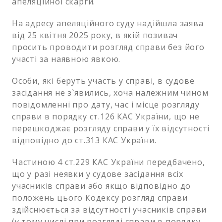
апеляційної скарги.
На адресу апеляційного суду надійшла заява
від 25 квітня 2025 року, в якій позивач
просить проводити розгляд справи без його
участі за наявною явкою.
Особи, які беруть участь у справі, в судове
засідання не з`явились, хоча належним чином
повідомленні про дату, час і місце розгляду
справи в порядку ст.126 КАС України, що не
перешкоджає розгляду справи у їх відсутності
відповідно до ст.313 КАС України.
Частиною 4 ст.229 КАС України передбачено,
що у разі неявки у судове засідання всіх
учасників справи або якщо відповідно до
положень цього Кодексу розгляд справи
здійснюється за відсутності учасників справи
(у тому числі при розгляді справи в порядку