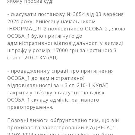
якому просив суд:
- скасувати постанову № 3654 від 03 вересня
2024 року, винесену начальником
ІНФОРМАЦІЯ_2 полковником ОСОБА_2 , якою
ОСОБА_1 було притягнуто до
адміністративної відповідальності у вигляді
штрафу у розмірі 17000 грн за частиною 3
статті 210-1 КУпАП;
- провадження у справі про притягнення
ОСОБА_1 до адміністративної
відповідальності за ч.3 ст. 210-1 КУпАП
закрити у зв`язку з відсутністю в діях
ОСОБА_1 складу адміністративного
правопорушення.
Позовні вимоги обґрунтовано тим, що він
проживає та зареєстрований в АДРЕСА_1 .
27.08.2024 року він разом із братом його