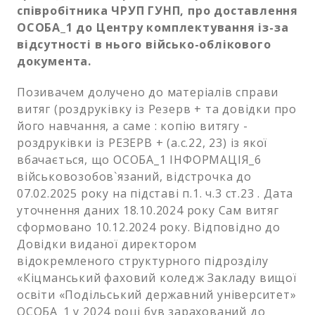
співробітника ЧРУП ГУНП, про доставлення
ОСОБА_1 до Центру комплектування із-за
відсутності в нього військо-облікового
документа.
Позивачем долучено до матеріалів справи
витяг (роздруківку із Резерв + та довідки про
його навчання, а саме : копію витягу -
роздруківки із РЕЗЕРВ + (а.с.22, 23) із якої
вбачається, що ОСОБА_1 ІНФОРМАЦІЯ_6
військовозобов`язаний, відстрочка до
07.02.2025 року на підставі п.1. ч.3 ст.23 . Дата
уточнення даних 18.10.2024 року Сам витяг
сформовано 10.12.2024 року. Відповідно до
Довідки виданої директором
відокремленого структурного підрозділу
«Кіцманський фаховий коледж Закладу вищої
освіти «Подільський державний університет»
ОСОБА_1 у 2024 році був зарахований до