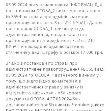
03.09.2024 року начальником ІНФОРМАЦІЯ_4
полковником ОСОБА_2 винесено постанова
№ 3654 по справі про адміністративне
правопорушення за ч. 3 ст. 210 КУпАП. Даною
постановою ОСОБА_1 притягнуто до
адміністративної відповідальності за
правопорушення передбачене ч. 3 ст. 210
КУпАП й накладено адміністративне
стягнення у виді штрафу в розмірі 17 000 грн.
Згідно з постанови по справі про
адміністративне правопорушення № 3654 від
03.09.2024 гр. ОСОБА_1 визнаного винним у
тому, що відповідно до матеріалів
адміністративної справи у зв`язку із
відсутністю військово - облікового
документа ОСОБА_4 27.08.2024 був
доставлений співробітниками Чернівецького
РУП ГУНП до ІНФОРМАЦІЯ_5 , для складання