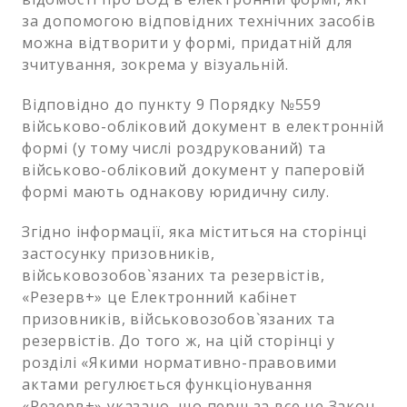
за допомогою відповідних технічних засобів
можна відтворити у формі, придатній для
зчитування, зокрема у візуальній.
Відповідно до пункту 9 Порядку №559
військово-обліковий документ в електронній
формі (у тому числі роздрукований) та
військово-обліковий документ у паперовій
формі мають однакову юридичну силу.
Згідно інформації, яка міститься на сторінці
застосунку призовників,
військовозобов`язаних та резервістів,
«Резерв+» це Електронний кабінет
призовників, військовозобов`язаних та
резервістів. До того ж, на цій сторінці у
розділі «Якими нормативно-правовими
актами регулюється функціонування
«Резерв+» указано, що перш за все це Закон