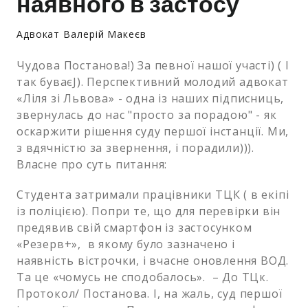
наявного в застосу
Адвокат Валерій Макеєв
Чудова Постанова!) За певної нашої участі) ( І
так буваєJ). Перспективний молодий адвокат
«Ліля зі Львова» - одна із наших підписниць,
звернулась до нас "просто за порадою" - як
оскаржити рішення суду першої інстанції. Ми,
з вдячністю за звернення, і порадили))).
Власне про суть питання:
Студента затримали працівники ТЦК ( в екіпі
із поліцією). Попри те, що для перевірки він
предявив свій смартфон із застосунком
«Резерв+», в якому було зазначено і
наявність вістрочки, і вчасне оновлення ВОД.
Та це «чомусь не сподобалось». – До ТЦк.
Протокол/ Постанова. І, на жаль, суд першої