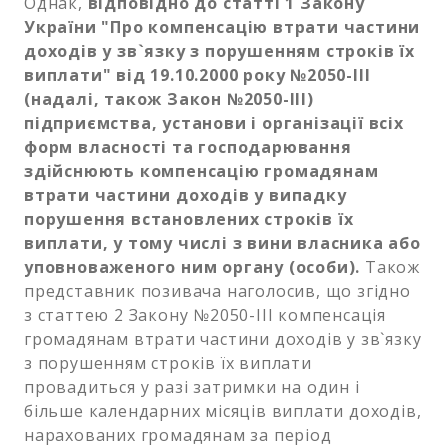
Однак,
відповідно до статті 1 Закону
України "Про компенсацію втрати частини
доходів у зв`язку з порушенням строків їх
виплати" від 19.10.2000 року №2050-III
(надалі, також Закон №2050-ІІІ)
підприємства, установи і організації всіх
форм власності та господарювання
здійснюють компенсацію громадянам
втрати частини доходів у випадку
порушення встановлених строків їх
виплати, у тому числі з вини власника або
уповноваженого ним органу (особи).
Також
представник позивача наголосив, що згідно
з статтею 2 Закону №2050-ІІІ компенсація
громадянам втрати частини доходів у зв`язку
з порушенням строків їх виплати
провадиться у разі затримки на один і
більше календарних місяців виплати доходів,
нарахованих громадянам за період