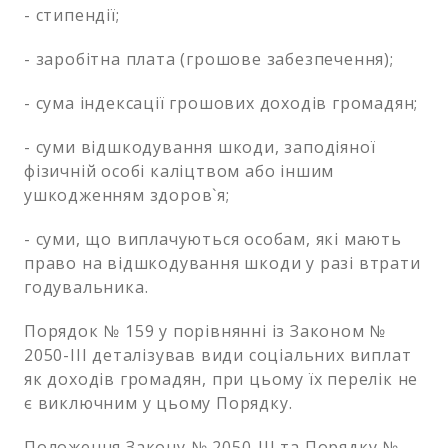
- стипендії;
- заробітна плата (грошове забезпечення);
- сума індексації грошових доходів громадян;
- суми відшкодування шкоди, заподіяної
фізичній особі каліцтвом або іншим
ушкодженням здоров`я;
- суми, що виплачуються особам, які мають
право на відшкодування шкоди у разі втрати
годувальника.
Порядок № 159 у порівнянні із Законом №
2050-III деталізував види соціальних виплат
як доходів громадян, при цьому їх перелік не
є виключним у цьому Порядку.
Положення Закону № 2050-III та Порядку №