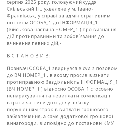
серпня 2025 року, головуючий суддя
Скільський І.І., ухвалене у м. Івано-
Франківськ, у справі за адміністративним
позовом ОСОБА_1 до ІНФОРМАЦІЯ_1
(військова частина НОМЕР_1 ) про визнання
дій протиправними та зобов`язання до
вчинення певних дій,-
В С Т А Н О В И В:
Позивач ОСОБА_1 звернувся в суд з позовом
до ВЧ НОМЕР_1 , в якому просив визнати
протиправною бездіяльність ІНФОРМАЦІЯ_1
(ВЧ НОМЕР_1 ) відносно ОСОБА_1 стосовно
ненарахування та невиплати компенсації
втрати частини доходів у зв`язку з
порушенням строків виплати грошового
забезпечення, а саме додаткової грошової
винагороди, відповідно до постанови КМУ