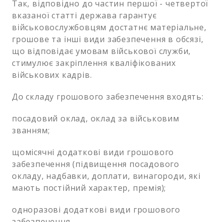
Так, відповідно до частин першої - четвертої
вказаної статті держава гарантує
військовослужбовцям достатнє матеріальне,
грошове та інші види забезпечення в обсязі,
що відповідає умовам військової служби,
стимулює закріплення кваліфікованих
військових кадрів.
До складу грошового забезпечення входять:
посадовий оклад, оклад за військовим
званням;
щомісячні додаткові види грошового
забезпечення (підвищення посадового
окладу, надбавки, доплати, винагороди, які
мають постійний характер, премія);
одноразові додаткові види грошового
забезпечення.