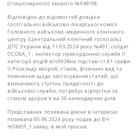
(стаціонарного) хворого №948/98.
Відповідно до відомостей довідки
госпітальної військово-лікарської комісії
Головного військово-медичного клінічного
центру (Центральний клінічний госпіталь)
ДПС України від 11.03.2024 року №491, солдат
ОСОБА_1 , інспектор прикордонної служби ІІ
категорії водій в/ч9938на підставі ст.81 графи
ІІ Розкладу хвороб, станів, фізичних вад та
пояснення щодо застосування статей, що
визначають ступінь придатності до
військової служби, потребує відпустки за
станом здоров`я на 30 календарних днів.
Представник позивача діючи в інтересах
позивача 05.06.2024 року подав до ВЧ
НОМЕР_1 заяву, в якій просив: