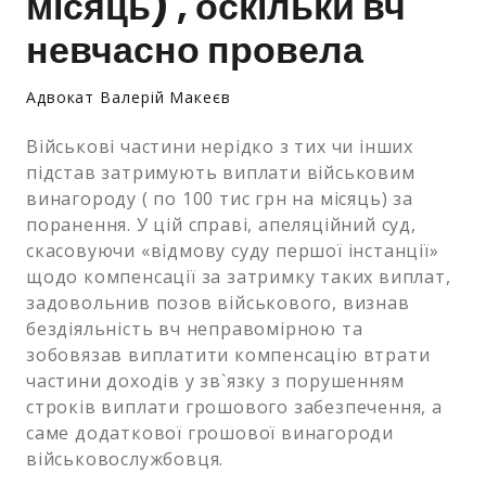
місяць) , оскільки вч
невчасно провела
Адвокат Валерій Макеєв
Військові частини нерідко з тих чи інших
підстав затримують виплати військовим
винагороду ( по 100 тис грн на місяць) за
поранення. У цій справі, апеляційний суд,
скасовуючи «відмову суду першої інстанції»
щодо компенсації за затримку таких виплат,
задовольнив позов військового, визнав
бездіяльність вч неправомірною та
зобовязав виплатити компенсацію втрати
частини доходів у зв`язку з порушенням
строків виплати грошового забезпечення, а
саме додаткової грошової винагороди
військовослужбовця.