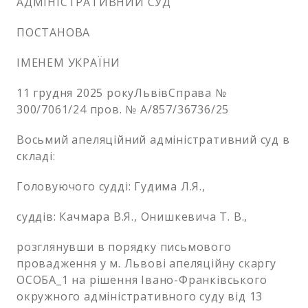
АДМІНІСТРАТИВНИЙ СУД
ПОСТАНОВА
ІМЕНЕМ УКРАЇНИ
11 грудня 2025 рокуЛьвівСправа №
300/7061/24 пров. № А/857/36736/25
Восьмий апеляційний адміністративний суд в
складі:
Головуючого судді: Гудима Л.Я.,
суддів: Качмара В.Я., Онишкевича Т. В.,
розглянувши в порядку письмового
провадження у м. Львові апеляційну скаргу
ОСОБА_1 на рішення Івано-Франківського
окружного адміністративного суду від 13