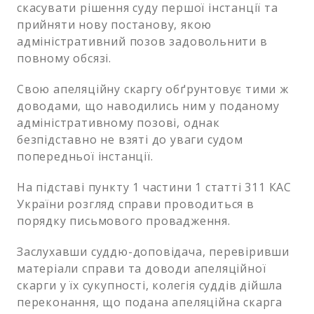
скасувати рішення суду першої інстанції та
прийняти нову постанову, якою
адміністративний позов задовольнити в
повному обсязі.
Свою апеляційну скаргу обґрунтовує тими ж
доводами, що наводились ним у поданому
адміністративному позові, однак
безпідставно не взяті до уваги судом
попередньої інстанції.
На підставі пункту 1 частини 1 статті 311 КАС
України розгляд справи проводиться в
порядку письмового провадження.
Заслухавши суддю-доповідача, перевіривши
матеріали справи та доводи апеляційної
скарги у їх сукупності, колегія суддів дійшла
переконання, що подана апеляційна скарга