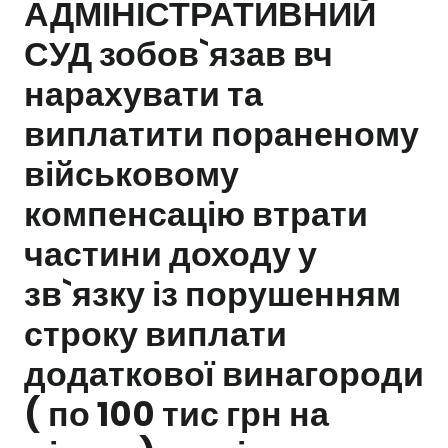
АДМІНІСТРАТИВНИЙ
СУД зобов`язав вч
Залишити заявку
нарахувати та
виплатити пораненому
військовому
компенсацію втрати
частини доходу у
зв`язку із порушенням
строку виплати
додаткової винагороди
( по 100 тис грн на