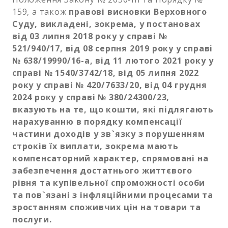
159, а також
правові висновки Верховного
Суду, викладені, зокрема, у постановах
від 03 липня 2018 року у справі №
521/940/17, від 08 серпня 2019 року у справі
№ 638/19990/16-а, від 11 лютого 2021 року у
справі № 1540/3742/18, від 05 липня 2022
року у справі № 420/7633/20, від 04 грудня
2024 року у справі № 380/24300/23,
вказують на те, що кошти, які підлягають
нарахуванню в порядку компенсації
частини доходів у зв`язку з порушенням
строків їх виплати, зокрема мають
компенсаторний характер, спрямовані на
забезпечення достатнього життєвого
рівня та купівельної спроможності особи
та пов`язані з інфляційними процесами та
зростанням споживчих цін на товари та
послуги.