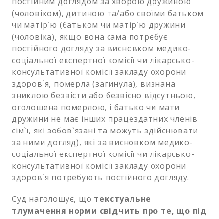
постійним доглядом за хворою дружиною
(чоловіком), дитиною та/або своїми батьком
чи матір`ю (батьком чи матір`ю дружини
(чоловіка), якщо вона сама потребує
постійного догляду за висновком медико-
соціальної експертної комісії чи лікарсько-
консультативної комісії закладу охорони
здоров`я, померла (загинула), визнана
зниклою безвісти або безвісно відсутньою,
оголошена померлою, і батько чи мати
дружини не має інших працездатних членів
сім`ї, які зобов`язані та можуть здійснювати
за ними догляд), які за висновком медико-
соціальної експертної комісії чи лікарсько-
консультативної комісії закладу охорони
здоров`я потребують постійного догляду.
Суд наголошує, що
текстуальне
тлумачення норми свідчить про те, що під