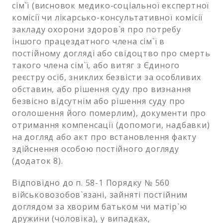
сім`ї (висновок медико-соціальної експертної
комісії чи лікарсько-консультативної комісії
закладу охорони здоров`я про потребу
іншого працездатного члена сім`ї в
постійному догляді або свідоцтво про смерть
такого члена сім`ї, або витяг з Єдиного
реєстру осіб, зниклих безвісти за особливих
обставин, або рішення суду про визнання
безвісно відсутнім або рішення суду про
оголошення його померлим), документи про
отримання компенсації (допомоги, надбавки)
на догляд або акт про встановлення факту
здійснення особою постійного догляду
(додаток 8).
Відповідно до п. 58-1 Порядку № 560
військовозобов`язані, зайняті постійним
доглядом за хворим батьком чи матір`ю
дружини (чоловіка), у випадках,