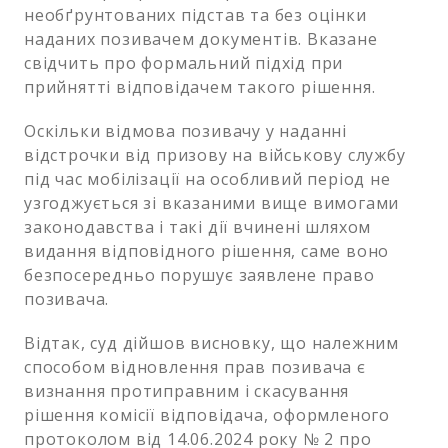
необґрунтованих підстав та без оцінки
наданих позивачем документів. Вказане
свідчить про формальний підхід при
прийнятті відповідачем такого рішення.
Оскільки відмова позивачу у наданні
відстрочки від призову на військову службу
під час мобілізації на особливий період не
узгоджується зі вказаними вище вимогами
законодавства і такі дії вчинені шляхом
видання відповідного рішення, саме воно
безпосередньо порушує заявлене право
позивача.
Відтак, суд дійшов висновку, що належним
способом відновлення прав позивача є
визнання протиправним і скасування
рішення комісії відповідача, оформленого
протоколом від 14.06.2024 року № 2 про