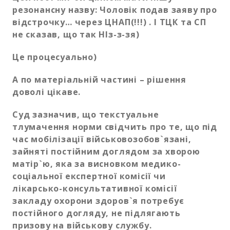
резонансну назву: Чоловік подав заяву про
відстрочку… через ЦНАП(!!!) . І ТЦК та СП
не сказав, що так НІз-з-зя)
Це процесуально)
А по матеріальній частині – рішення
доволі цікаве.
Суд зазначив,
що текстуальне
тлумачення норми свідчить про те, що під
час мобілізації військовозобов`язані,
зайняті постійним доглядом за хворою
матір`ю, яка за висновком медико-
соціальної експертної комісії чи
лікарсько-консультативної комісії
закладу охорони здоров`я потребує
постійного догляду, не підлягають
призову на військову службу.