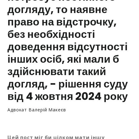
догляду, то наявне
Залишити заявку
право на відстрочку,
без необхідності
доведення відсутності
інших осіб, які мали б
здійснювати такий
догляд, - рішення суду
від 4 жовтня 2024 року
Адвокат Валерій Макеєв
Цей пост міг би цілком мати іншу