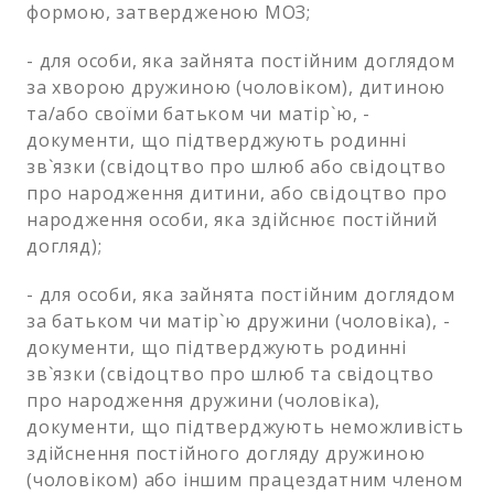
формою, затвердженою МОЗ;
- для особи, яка зайнята постійним доглядом
за хворою дружиною (чоловіком), дитиною
та/або своїми батьком чи матір`ю, -
документи, що підтверджують родинні
зв`язки (свідоцтво про шлюб або свідоцтво
про народження дитини, або свідоцтво про
народження особи, яка здійснює постійний
догляд);
- для особи, яка зайнята постійним доглядом
за батьком чи матір`ю дружини (чоловіка), -
документи, що підтверджують родинні
зв`язки (свідоцтво про шлюб та свідоцтво
про народження дружини (чоловіка),
документи, що підтверджують неможливість
здійснення постійного догляду дружиною
(чоловіком) або іншим працездатним членом