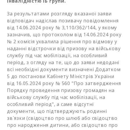
інвалідністю ІБ групи.
За результатами розгляду вказаної заяви
відповідач надіслав позивачу повідомлення
від 14.06.2024 року № 3,110/362/144, у якому
зазначив, що протоколом від 14.06.2024 року
№ 2 комісія ухвалила рішення про відмову у
наданні відстрочки від призову на військову
службу під час мобілізації, на особливий
період, з огляду на те, що до заяви недодані
всі необхідні документи визначені Додатком
5 до постанови Кабінету Міністрів України
від 16.05.2024 року № 560 "Про затвердження
Порядку проведення призову громадян на
військову службу під час мобілізації, на
особливий період", а саме відсутні
документи, що підтверджують родинні
зв`язки (свідоцтво про шлюб або свідоцтво
про народження дитини, або свідоцтво про