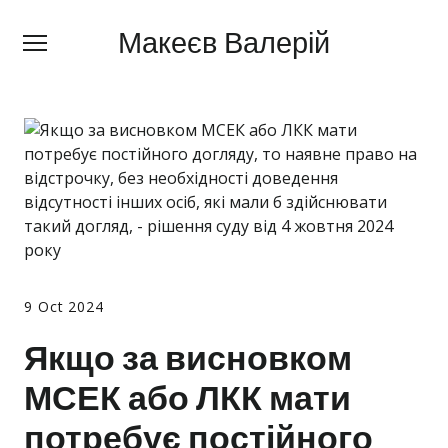
Макеєв Валерій
Макеєв Валерій
+380 (
63) 505 62 18
Про мене
Сфери діяльності
Правила
Ціни
Блог
9 Oct 2024
Контакти
Якщо за висновком
МСЕК або ЛКК мати
Про мобілізацію
потребує постійного
Новини