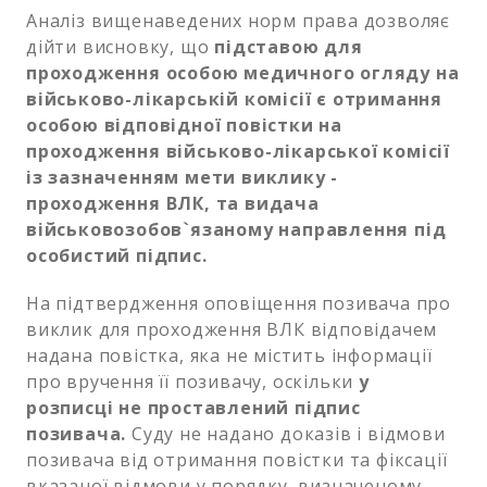
Аналіз вищенаведених норм права дозволяє
дійти висновку, що
підставою для
проходження особою медичного огляду на
військово-лікарській комісії є отримання
особою відповідної повістки на
проходження військово-лікарської комісії
із зазначенням мети виклику -
проходження ВЛК, та видача
військовозобов`язаному направлення під
особистий підпис.
На підтвердження оповіщення позивача про
виклик для проходження ВЛК відповідачем
надана повістка, яка не містить інформації
про вручення її позивачу, оскільки
у
розписці не проставлений підпис
позивача.
Суду не надано доказів і відмови
позивача від отримання повістки та фіксації
вказаної відмови у порядку, визначеному