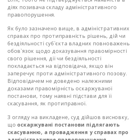
діях позивача складу адміністративного
правопорушення.
Як було зазначено вище, в адміністративних
справах про протиправність рішень, дій чи
бездіяльності суб`єкта владних повноважень
обов`язок щодо доказування правомірності
свого рішення, дії чи бездіяльності
покладається на відповідача, якщо він
заперечує проти адміністративного позову.
Відповідачем не доведено належними
доказами правомірність оскаржуваної
постанови, тому наявні підстави для її
скасування, як протиправної.
З огляду на викладене, суд дійшов висновку,
що
оскаржувані постанови підлягають
скасуванню, а провадження у справах про
адміністративне правопорушення