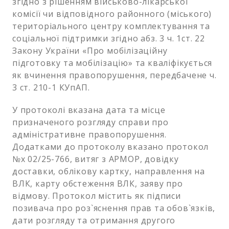
згідно з рішенням військово-лікарської
комісії чи відповідного районного (міського)
територіального центру комплектування та
соціальної підтримки згідно абз. 3 ч. 1ст. 22
Закону України «Про мобілізаційну
підготовку та мобілізацію» та кваліфікується
як вчинення правопорушення, передбачене ч.
3 ст. 210-1 КУпАП.
У протоколі вказана дата та місце
призначеного розгляду справи про
адміністративне правопорушення.
Додатками до протоколу вказано протокол
№х 02/25-766, витяг з АРМОР, довідку
доставки, облікову картку, направлення на
ВЛК, карту обстеження ВЛК, заяву про
відмову. Протокол містить як підписи
позивача про роз`яснення прав та обов`язків,
дати розгляду та отримання другого