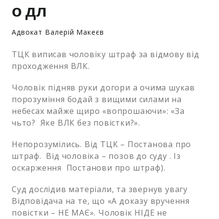
о дл
Адвокат Валерій Макеєв
ТЦК виписав чоловіку штраф за відмову від
проходження ВЛК.
Чоловік підняв руки догори а очима шукав
порозуміння бодай з вищими силами на
небесах майже щиро «вопрошаючи»: «За
чьто? Яке ВЛК без повістки?».
Непорозумілись. Від ТЦК – Постанова про
штраф. Від чоловіка – позов до суду . Із
оскарження Постанови про штраф).
Суд дослідив матеріали, та звернув увагу
Відповідача на те, що «А доказу вручення
повістки – НЕ МАЄ». Чоловік НІДЕ не