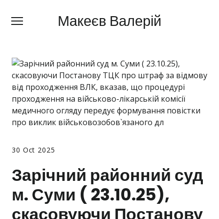
Макеєв Валерій
Макеєв Валерій
+380 (
63) 505 62 18
Про мене
Сфери діяльності
Правила
Ціни
Блог
30 Oct 2025
Контакти
Зарічний районний суд
м. Суми ( 23.10.25),
Про мобілізацію
скасовуючи Постанову
Новини