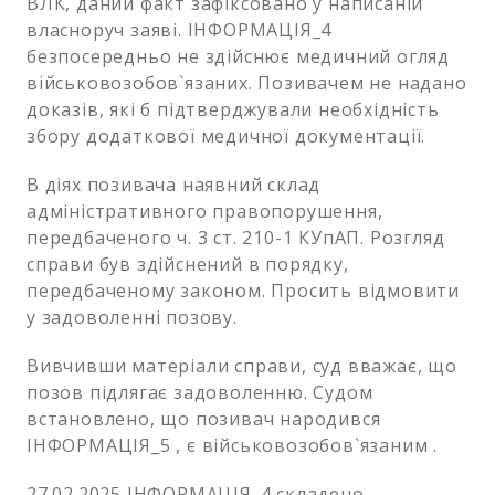
ВЛК, даний факт зафіксовано у написаній
власноруч заяві. ІНФОРМАЦІЯ_4
безпосередньо не здійснює медичний огляд
військовозобов`язаних. Позивачем не надано
доказів, які б підтверджували необхідність
збору додаткової медичної документації.
В діях позивача наявний склад
адміністративного правопорушення,
передбаченого ч. 3 ст. 210-1 КУпАП. Розгляд
справи був здійснений в порядку,
передбаченому законом. Просить відмовити
у задоволенні позову.
Вивчивши матеріали справи, суд вважає, що
позов підлягає задоволенню. Судом
встановлено, що позивач народився
ІНФОРМАЦІЯ_5 , є військовозобов`язаним .
27.02.2025 ІНФОРМАЦІЯ_4 складено