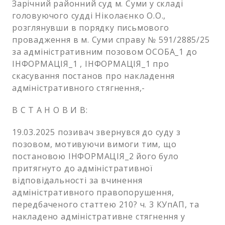
Зарічний районний суд м. Суми у складі
головуючого судді Ніколаєнко О.О.,
розглянувши в порядку письмового
провадження в м. Суми справу № 591/2885/25
за адміністративним позовом ОСОБА_1 до
ІНФОРМАЦІЯ_1 , ІНФОРМАЦІЯ_1 про
скасування постанов про накладення
адміністративного стягнення,-
В С Т А Н О В И В:
19.03.2025 позивач звернувся до суду з
позовом, мотивуючи вимоги тим, що
постановою ІНФОРМАЦІЯ_2 його було
притягнуто до адміністративної
відповідальності за вчинення
адміністративного правопорушення,
передбаченого статтею 210? ч. 3 КУпАП, та
накладено адміністративне стягнення у