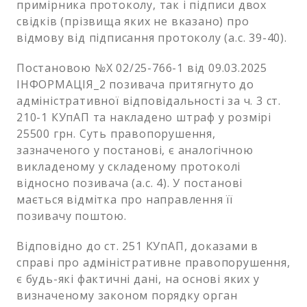
примірника протоколу, так і підписи двох
свідків (прізвища яких не вказано) про
відмову від підписання протоколу (а.с. 39-40).
Постановою №Х 02/25-766-1 від 09.03.2025
ІНФОРМАЦІЯ_2 позивача притягнуто до
адміністративної відповідальності за ч. 3 ст.
210-1 КУпАП та накладено штраф у розмірі
25500 грн. Суть правопорушення,
зазначеного у постанові, є аналогічною
викладеному у складеному протоколі
відносно позивача (а.с. 4). У постанові
мається відмітка про направлення її
позивачу поштою.
Відповідно до ст. 251 КУпАП, доказами в
справі про адміністративне правопорушення,
є будь-які фактичні дані, на основі яких у
визначеному законом порядку орган