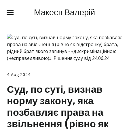
Макеєв Валерій
Макеєв Валерій
+380 (
63) 505 62 18
Про мене
Сфери діяльності
Правила
Ціни
4 Aug 2024
Суд, по суті, визнав
Блог
норму закону, яка
Контакти
позбавляє права на
Про мобілізацію
звільнення (рівно як
Новини