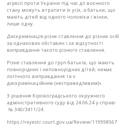
агресії проти України під час дії воєнного
стану можуть втратити їх усіх, а батьки, що
мають дітей від одного чоловіка і жінки,
лише одну.
Дискримінація різне ставлення до різних осіб
за однакових обставин і за відсутності
виправдання такого різного ставлення.
Різне ставлення до груп батьків, що мають
повнорідних і неповнорідних дітей, немає
логічного виправдання та є
дискримінаційним (несправедливим)».
З рішення Кіровоградського окружного
адміністративного суду від 24.06.24 у справі
№ 340/3411/24
https://reyestr.court.gov.ua/Review/119998567