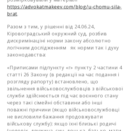
https://advokatmakeev.com/blog/u-chomu-sila-
brat
.
Разом з тим, у рішенні від 24.06.24,
Кіровоградський окружний суд, розбив
дискримінаціні норми закону абсолютно
логічним дослідженням як норми так і духу
законодавства:
«Приписами підпункту «г» пункту 2 частини 4
статті 26 Закону (в редакції на час подання і
розгляду рапорту) встановлено, що
звільнення військовослужбовців з військової
служби здійснюється під час воєнного стану
через такі сімейні обставини або інші
поважні причини (якщо військовослужбовці
не висловили бажання продовжувати
військову службу): якщо їхні близькі родичі
(чоловік, дружина, син, донька, батько, мати,